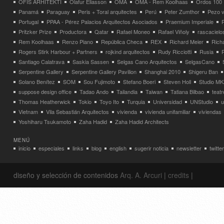
OFIS ARHITEKTI
Olafur Eliasson
OMA
OMA - Rem Koolhaas
Ordos 100
Panamá
Paraguay
Peris + Toral arquitectes
Perú
Peter Zumthor
Pezo v
Portugal
PPAA - Pérez Palacios Arquitectos Asociados
Praemium Imperiale
Pritzker Prize
Productora
Qatar
Rafael Moneo
Rafael Viñoly
rascacielo
Rem Koolhaas
Renzo Piano
República Checa
REX
Richard Meier
Rich
Rogers Stirk Harbour + Partners
rojkind arquitectos
Rudy Ricciotti
Rusia
Santiago Calatrava
Saskia Sassen
Selgas Cano Arquitectos
SelgasCano
Serpentine Gallery
Serpentine Gallery Pavilion
Shanghai 2010
Shigeru Ban
Solano Benítez
SOM
Sou Fujimoto
Stefano Boeri
Steven Holl
Studio MK
suppose design office
Tadao Ando
Tailandia
Taiwan
Tatiana Bilbao
teatr
Thomas Heatherwick
Tokio
Toyo Ito
Turquia
Universidad
UNStudio
u
Vietnam
Vila Sebastián Arquitectos
vivienda
vivienda unifamiliar
viviendas
Yoshiharu Tsukamoto
Zaha Hadid
Zaha Hadid Architects
MENÚ
inicio
especiales
links
blog
english
sugerir noticia
newsletter
twitter
diseño y selección de contenidos
Arq. A. Arcuri
|
credits
|