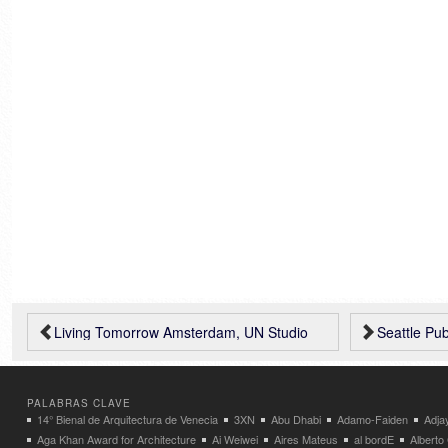
silversteinproperties.com
Torres Gemelas para
comenzar la construcción de la
Torre de la Libertad de…
Living Tomorrow Amsterdam, UN Studio
Seattle Pub
PALABRAS CLAVE
14° Bienal de Arquitectura de Venecia
3XN
Abu Dhabi
Adamo-Faiden
Adja
Aga Khan Award for Architecture
Ai Weiwei
Aires Mateus
al bordE
Albert