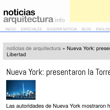
Main menu
Skip to primary content
Skip to secondary content
INICIO
ESPECIALES
SUGERIR NOTICIA
BLOG
ENGLIS
noticias de arquitectura
»
Nueva York: presen
Libertad
Nueva York: presentaron la Torre
Las autoridades de Nueva York mostraron h