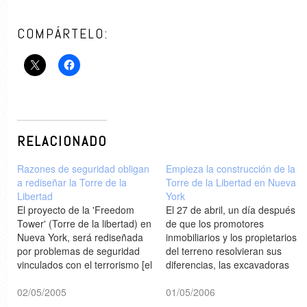
COMPÁRTELO:
RELACIONADO
Razones de seguridad obligan
Empieza la construcción de la
a rediseñar la Torre de la
Torre de la Libertad en Nueva
Libertad
York
El proyecto de la 'Freedom
El 27 de abril, un día después
Tower' (Torre de la libertad) en
de que los promotores
Nueva York, será rediseñada
inmobiliarios y los propietarios
por problemas de seguridad
del terreno resolvieran sus
vinculados con el terrorismo [el
diferencias, las excavadoras
mercurio / New York Post / The
entraron en el solar del World
New York Times]Más
02/05/2005
Trade Center de Nueva York
01/05/2006
información sobre la torre >
donde se encontraban las