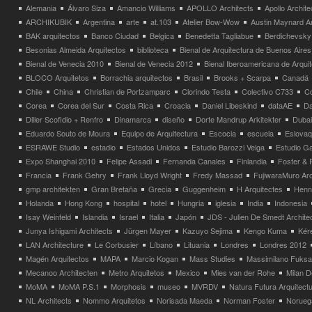
Alemania
Álvaro Siza
Amancio Williams
APOLLO Architects
Apollo Archit
ARCHIKUBIK
Argentina
arte
at.103
Atelier Bow-Wow
Austin Maynard Ar
BAK arquitectos
Banco Ciudad
Belgica
Benedetta Tagliabue
Berdichevsky
Besonias Almeida Arquitectos
biblioteca
Bienal de Arquitectura de Buenos Aires
Bienal de Venecia 2010
Bienal de Venecia 2012
Bienal Iberoamericana de Arqui
BLOCO Arquitetos
Borrachia arquitectos
Brasil
Brooks + Scarpa
Canadá
Chile
China
Christian de Portzamparc
Clorindo Testa
Colectivo C733
C
Corea
Corea del Sur
Costa Rica
Croacia
Daniel Libeskind
dataAE
Da
Diller Scofidio + Renfro
Dinamarca
diseño
Dorte Mandrup Arkitekter
Dubai
Eduardo Souto de Moura
Equipo de Arquitectura
Escocia
escuela
Eslovaq
ESRAWE Studio
estadio
Estados Unidos
Estudio Barozzi Veiga
Estudio Ga
Expo Shanghai 2010
Felipe Assadi
Fernanda Canales
Finlandia
Foster & 
Francia
Frank Gehry
Frank Lloyd Wright
Fredy Massad
FujiwaraMuro Arc
gmp architekten
Gran Bretaña
Grecia
Guggenheim
H Arquitectes
Henni
Holanda
Hong Kong
hospital
hotel
Hungria
iglesia
India
Indonesia
Isay Weinfeld
Islandia
Israel
Italia
Japón
JDS - Julien De Smedt Archite
Junya Ishigami Architects
Jürgen Mayer
Kazuyo Sejima
Kengo Kuma
Kéré
LAN Architecture
Le Corbusier
Líbano
Lituania
Londres
Londres 2012
Magén Arquitectos
MAPA
Marcio Kogan
Mass Studies
Massimilano Fuks
Mecanoo Architecten
Metro Arquitetos
Mexico
Mies van der Rohe
Milan 
MoMA
MoMA P.S.1
Morphosis
museo
MVRDV
Natura Futura Arquitect
NL Architects
Nommo Arquitetos
Norisada Maeda
Norman Foster
Norueg