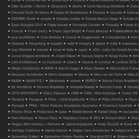
Diller Scofidio + Renfro
Dinamarca
diseño
Dorte Mandrup Arkitekter
Dubai
Eduardo Souto de Moura
Equipo de Arquitectura
Escocia
escuela
Eslovaq
ESRAWE Studio
estadio
Estados Unidos
Estudio Barozzi Veiga
Estudio Ga
Expo Shanghai 2010
Felipe Assadi
Fernanda Canales
Finlandia
Foster & 
Francia
Frank Gehry
Frank Lloyd Wright
Fredy Massad
FujiwaraMuro Arc
gmp architekten
Gran Bretaña
Grecia
Guggenheim
H Arquitectes
Henni
Holanda
Hong Kong
hospital
hotel
Hungria
iglesia
India
Indonesia
Isay Weinfeld
Islandia
Israel
Italia
Japón
JDS - Julien De Smedt Archite
Junya Ishigami Architects
Jürgen Mayer
Kazuyo Sejima
Kengo Kuma
Kéré
LAN Architecture
Le Corbusier
Líbano
Lituania
Londres
Londres 2012
Magén Arquitectos
MAPA
Marcio Kogan
Mass Studies
Massimilano Fuks
Mecanoo Architecten
Metro Arquitetos
Mexico
Mies van der Rohe
Milan 
MoMA
MoMA P.S.1
Morphosis
museo
MVRDV
Natura Futura Arquitect
NL Architects
Nommo Arquitetos
Norisada Maeda
Norman Foster
Norueg
OFIS ARHITEKTI
Olafur Eliasson
OMA
OMA - Rem Koolhaas
Ordos 100
Panamá
Paraguay
Peris + Toral arquitectes
Perú
Peter Zumthor
Pezo v
Portugal
PPAA - Pérez Palacios Arquitectos Asociados
Praemium Imperiale
Pritzker Prize
Productora
Qatar
Rafael Moneo
Rafael Viñoly
rascacielo
Rem Koolhaas
Renzo Piano
República Checa
REX
Richard Meier
Rich
Rogers Stirk Harbour + Partners
rojkind arquitectos
Rudy Ricciotti
Rusia
Santiago Calatrava
Saskia Sassen
Selgas Cano Arquitectos
SelgasCano
Serpentine Gallery
Serpentine Gallery Pavilion
Shanghai 2010
Shigeru Ban