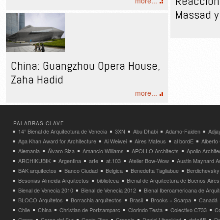
Reacción 
more...
Massad y 
China: Guangzhou Opera House,
Zaha Hadid
more...
PALABRAS CLAVE
14° Bienal de Arquitectura de Venecia
3XN
Abu Dhabi
Adamo-Faiden
Adja
Aga Khan Award for Architecture
Ai Weiwei
Aires Mateus
al bordE
Albert
Alemania
Álvaro Siza
Amancio Williams
APOLLO Architects
Apollo Archit
ARCHIKUBIK
Argentina
arte
at.103
Atelier Bow-Wow
Austin Maynard Ar
BAK arquitectos
Banco Ciudad
Belgica
Benedetta Tagliabue
Berdichevsky
Besonias Almeida Arquitectos
biblioteca
Bienal de Arquitectura de Buenos Aires
Bienal de Venecia 2010
Bienal de Venecia 2012
Bienal Iberoamericana de Arqui
BLOCO Arquitetos
Borrachia arquitectos
Brasil
Brooks + Scarpa
Canadá
Chile
China
Christian de Portzamparc
Clorindo Testa
Colectivo C733
C
Corea
Corea del Sur
Costa Rica
Croacia
Daniel Libeskind
dataAE
Da