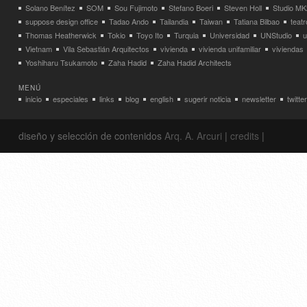
Solano Benítez
SOM
Sou Fujimoto
Stefano Boeri
Steven Holl
Studio MK
suppose design office
Tadao Ando
Tailandia
Taiwan
Tatiana Bilbao
teatr
Thomas Heatherwick
Tokio
Toyo Ito
Turquia
Universidad
UNStudio
u
Vietnam
Vila Sebastián Arquitectos
vivienda
vivienda unifamiliar
viviendas
Yoshiharu Tsukamoto
Zaha Hadid
Zaha Hadid Architects
MENÚ
inicio
especiales
links
blog
english
sugerir noticia
newsletter
twitter
diseño y selección de contenidos
Arq. A. Arcuri
|
credits
|