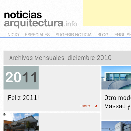
Main menu
Skip to primary content
Skip to secondary content
INICIO
ESPECIALES
SUGERIR NOTICIA
BLOG
ENGLIS
Archivos Mensuales:
diciembre 2010
¡Feliz 2011!
Otro mode
Massad y 
more...