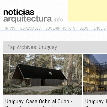
Main menu
Skip to primary content
Skip to secondary content
INICIO
ESPECIALES
SUGERIR NOTICIA
BLOG
ENGLIS
Tag Archives:
Uruguay
Uruguay: Casa Ocho al Cubo -
Uruguay: