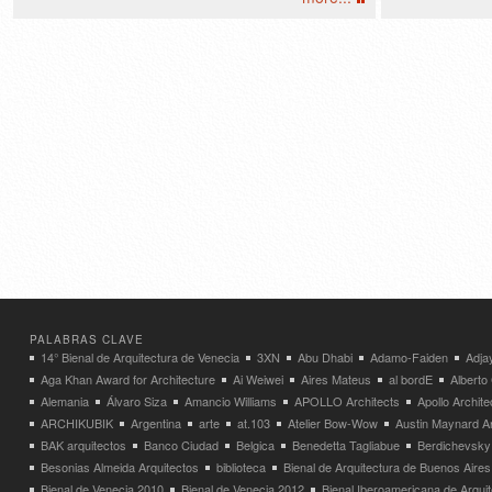
PALABRAS CLAVE
14° Bienal de Arquitectura de Venecia
3XN
Abu Dhabi
Adamo-Faiden
Adja
Aga Khan Award for Architecture
Ai Weiwei
Aires Mateus
al bordE
Albert
Alemania
Álvaro Siza
Amancio Williams
APOLLO Architects
Apollo Archit
ARCHIKUBIK
Argentina
arte
at.103
Atelier Bow-Wow
Austin Maynard Ar
BAK arquitectos
Banco Ciudad
Belgica
Benedetta Tagliabue
Berdichevsky
Besonias Almeida Arquitectos
biblioteca
Bienal de Arquitectura de Buenos Aires
Bienal de Venecia 2010
Bienal de Venecia 2012
Bienal Iberoamericana de Arqui