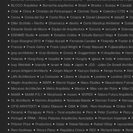
BLOCO Arquitetos
Borrachia arquitectos
Brasil
Brooks + Scarpa
Canadá
Chile
China
Christian de Portzamparc
Clorindo Testa
Colectivo C733
C
Corea
Corea del Sur
Costa Rica
Croacia
Daniel Libeskind
dataAE
Da
Diller Scofidio + Renfro
Dinamarca
diseño
Dorte Mandrup Arkitekter
Dubai
Eduardo Souto de Moura
Equipo de Arquitectura
Escocia
escuela
Eslovaq
ESRAWE Studio
estadio
Estados Unidos
Estudio Barozzi Veiga
Estudio Ga
Expo Shanghai 2010
Felipe Assadi
Fernanda Canales
Finlandia
Foster & 
Francia
Frank Gehry
Frank Lloyd Wright
Fredy Massad
FujiwaraMuro Arc
gmp architekten
Gran Bretaña
Grecia
Guggenheim
H Arquitectes
Henni
Holanda
Hong Kong
hospital
hotel
Hungria
iglesia
India
Indonesia
Isay Weinfeld
Islandia
Israel
Italia
Japón
JDS - Julien De Smedt Archite
Junya Ishigami Architects
Jürgen Mayer
Kazuyo Sejima
Kengo Kuma
Kéré
LAN Architecture
Le Corbusier
Líbano
Lituania
Londres
Londres 2012
Magén Arquitectos
MAPA
Marcio Kogan
Mass Studies
Massimilano Fuks
Mecanoo Architecten
Metro Arquitetos
Mexico
Mies van der Rohe
Milan 
MoMA
MoMA P.S.1
Morphosis
museo
MVRDV
Natura Futura Arquitect
NL Architects
Nommo Arquitetos
Norisada Maeda
Norman Foster
Norueg
OFIS ARHITEKTI
Olafur Eliasson
OMA
OMA - Rem Koolhaas
Ordos 100
Panamá
Paraguay
Peris + Toral arquitectes
Perú
Peter Zumthor
Pezo v
Portugal
PPAA - Pérez Palacios Arquitectos Asociados
Praemium Imperiale
Pritzker Prize
Productora
Qatar
Rafael Moneo
Rafael Viñoly
rascacielo
Rem Koolhaas
Renzo Piano
República Checa
REX
Richard Meier
Rich