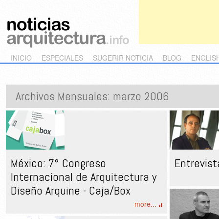
Main menu
Skip to primary content
Skip to secondary content
INICIO
ESPECIALES
SUGERIR NOTICIA
BLOG
ENGLIS
Archivos Mensuales:
marzo 2006
México: 7° Congreso
Entrevist
Internacional de Arquitectura y
Diseño Arquine - Caja/Box
more...