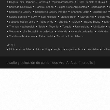
Rogers Stirk Harbour + Partners
rojkind arquitectos
Rudy Ricciotti
Rusia
Santiago Calatrava
Saskia Sassen
Selgas Cano Arquitectos
SelgasCano
Serpentine Gallery
Serpentine Gallery Pavilion
Shanghai 2010
Shigeru Ban
Solano Benítez
SOM
Sou Fujimoto
Stefano Boeri
Steven Holl
Studio MK
suppose design office
Tadao Ando
Tailandia
Taiwan
Tatiana Bilbao
teatr
Thomas Heatherwick
Tokio
Toyo Ito
Turquia
Universidad
UNStudio
u
Vietnam
Vila Sebastián Arquitectos
vivienda
vivienda unifamiliar
viviendas
Yoshiharu Tsukamoto
Zaha Hadid
Zaha Hadid Architects
MENÚ
inicio
especiales
links
blog
english
sugerir noticia
newsletter
twitter
diseño y selección de contenidos
Arq. A. Arcuri
|
credits
|