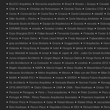
BLOCO Arquitetos
Borrachia arquitectos
Brasil
Brooks + Scarpa
Canadá
Chile
China
Christian de Portzamparc
Clorindo Testa
Colectivo C733
C
Corea
Corea del Sur
Costa Rica
Croacia
Daniel Libeskind
dataAE
Da
Diller Scofidio + Renfro
Dinamarca
diseño
Dorte Mandrup Arkitekter
Dubai
Eduardo Souto de Moura
Equipo de Arquitectura
Escocia
escuela
Eslovaq
ESRAWE Studio
estadio
Estados Unidos
Estudio Barozzi Veiga
Estudio Ga
Expo Shanghai 2010
Felipe Assadi
Fernanda Canales
Finlandia
Foster & 
Francia
Frank Gehry
Frank Lloyd Wright
Fredy Massad
FujiwaraMuro Arc
gmp architekten
Gran Bretaña
Grecia
Guggenheim
H Arquitectes
Henni
Holanda
Hong Kong
hospital
hotel
Hungria
iglesia
India
Indonesia
Isay Weinfeld
Islandia
Israel
Italia
Japón
JDS - Julien De Smedt Archite
Junya Ishigami Architects
Jürgen Mayer
Kazuyo Sejima
Kengo Kuma
Kéré
LAN Architecture
Le Corbusier
Líbano
Lituania
Londres
Londres 2012
Magén Arquitectos
MAPA
Marcio Kogan
Mass Studies
Massimilano Fuks
Mecanoo Architecten
Metro Arquitetos
Mexico
Mies van der Rohe
Milan 
MoMA
MoMA P.S.1
Morphosis
museo
MVRDV
Natura Futura Arquitect
NL Architects
Nommo Arquitetos
Norisada Maeda
Norman Foster
Norueg
OFIS ARHITEKTI
Olafur Eliasson
OMA
OMA - Rem Koolhaas
Ordos 100
Panamá
Paraguay
Peris + Toral arquitectes
Perú
Peter Zumthor
Pezo v
Portugal
PPAA - Pérez Palacios Arquitectos Asociados
Praemium Imperiale
Pritzker Prize
Productora
Qatar
Rafael Moneo
Rafael Viñoly
rascacielo
Rem Koolhaas
Renzo Piano
República Checa
REX
Richard Meier
Rich