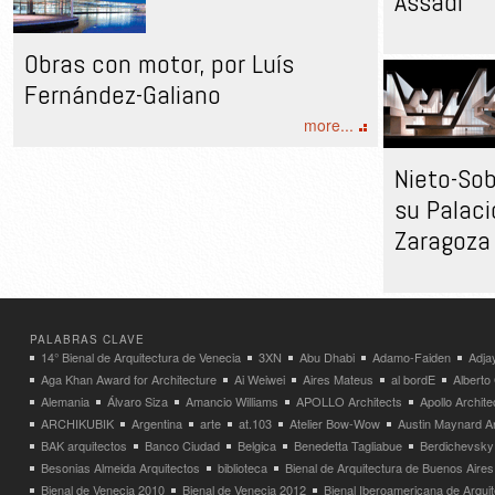
Assadi
Obras con motor, por Luís
Fernández-Galiano
more...
Nieto-Sob
su Palac
Zaragoza
PALABRAS CLAVE
14° Bienal de Arquitectura de Venecia
3XN
Abu Dhabi
Adamo-Faiden
Adja
Aga Khan Award for Architecture
Ai Weiwei
Aires Mateus
al bordE
Albert
Alemania
Álvaro Siza
Amancio Williams
APOLLO Architects
Apollo Archit
ARCHIKUBIK
Argentina
arte
at.103
Atelier Bow-Wow
Austin Maynard Ar
BAK arquitectos
Banco Ciudad
Belgica
Benedetta Tagliabue
Berdichevsky
Besonias Almeida Arquitectos
biblioteca
Bienal de Arquitectura de Buenos Aires
Bienal de Venecia 2010
Bienal de Venecia 2012
Bienal Iberoamericana de Arqui