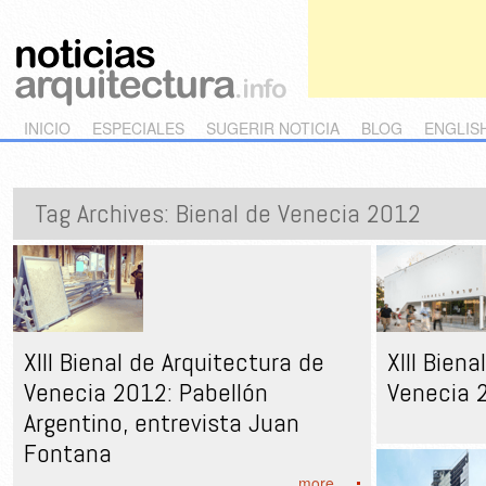
Main menu
Skip to primary content
Skip to secondary content
INICIO
ESPECIALES
SUGERIR NOTICIA
BLOG
ENGLIS
Tag Archives:
Bienal de Venecia 2012
XIII Bienal de Arquitectura de
XIII Bien
Venecia 2012: Pabellón
Venecia 
Argentino, entrevista Juan
Fontana
more...