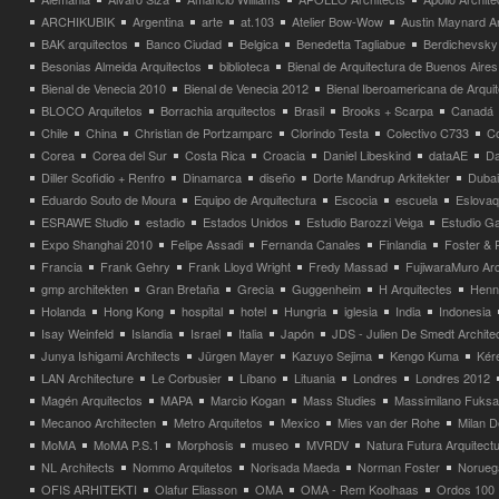
ARCHIKUBIK
Argentina
arte
at.103
Atelier Bow-Wow
Austin Maynard Ar
BAK arquitectos
Banco Ciudad
Belgica
Benedetta Tagliabue
Berdichevsky
Besonias Almeida Arquitectos
biblioteca
Bienal de Arquitectura de Buenos Aires
Bienal de Venecia 2010
Bienal de Venecia 2012
Bienal Iberoamericana de Arqui
BLOCO Arquitetos
Borrachia arquitectos
Brasil
Brooks + Scarpa
Canadá
Chile
China
Christian de Portzamparc
Clorindo Testa
Colectivo C733
C
Corea
Corea del Sur
Costa Rica
Croacia
Daniel Libeskind
dataAE
Da
Diller Scofidio + Renfro
Dinamarca
diseño
Dorte Mandrup Arkitekter
Dubai
Eduardo Souto de Moura
Equipo de Arquitectura
Escocia
escuela
Eslovaq
ESRAWE Studio
estadio
Estados Unidos
Estudio Barozzi Veiga
Estudio Ga
Expo Shanghai 2010
Felipe Assadi
Fernanda Canales
Finlandia
Foster & 
Francia
Frank Gehry
Frank Lloyd Wright
Fredy Massad
FujiwaraMuro Arc
gmp architekten
Gran Bretaña
Grecia
Guggenheim
H Arquitectes
Henni
Holanda
Hong Kong
hospital
hotel
Hungria
iglesia
India
Indonesia
Isay Weinfeld
Islandia
Israel
Italia
Japón
JDS - Julien De Smedt Archite
Junya Ishigami Architects
Jürgen Mayer
Kazuyo Sejima
Kengo Kuma
Kéré
LAN Architecture
Le Corbusier
Líbano
Lituania
Londres
Londres 2012
Magén Arquitectos
MAPA
Marcio Kogan
Mass Studies
Massimilano Fuks
Mecanoo Architecten
Metro Arquitetos
Mexico
Mies van der Rohe
Milan 
MoMA
MoMA P.S.1
Morphosis
museo
MVRDV
Natura Futura Arquitect
NL Architects
Nommo Arquitetos
Norisada Maeda
Norman Foster
Norueg
OFIS ARHITEKTI
Olafur Eliasson
OMA
OMA - Rem Koolhaas
Ordos 100