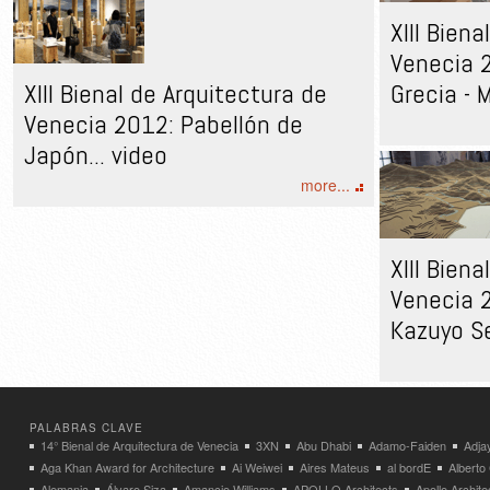
XIII Bien
Venecia 
XIII Bienal de Arquitectura de
Grecia - 
Venecia 2012: Pabellón de
Japón... video
more...
XIII Bien
Venecia 2
Kazuyo S
PALABRAS CLAVE
14° Bienal de Arquitectura de Venecia
3XN
Abu Dhabi
Adamo-Faiden
Adja
Aga Khan Award for Architecture
Ai Weiwei
Aires Mateus
al bordE
Albert
Alemania
Álvaro Siza
Amancio Williams
APOLLO Architects
Apollo Archit