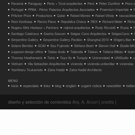
Panamá
Paraguay
Peris + Toral arquitectes
Perú
Peter Zumthor
Pezo v
Portugal
PPAA - Pérez Palacios Arquitectos Asociados
Praemium Imperiale
Pritzker Prize
Productora
Qatar
Rafael Moneo
Rafael Viñoly
rascacielo
Rem Koolhaas
Renzo Piano
República Checa
REX
Richard Meier
Rich
Rogers Stirk Harbour + Partners
rojkind arquitectos
Rudy Ricciotti
Rusia
Santiago Calatrava
Saskia Sassen
Selgas Cano Arquitectos
SelgasCano
Serpentine Gallery
Serpentine Gallery Pavilion
Shanghai 2010
Shigeru Ban
Solano Benítez
SOM
Sou Fujimoto
Stefano Boeri
Steven Holl
Studio MK
suppose design office
Tadao Ando
Tailandia
Taiwan
Tatiana Bilbao
teatr
Thomas Heatherwick
Tokio
Toyo Ito
Turquia
Universidad
UNStudio
u
Vietnam
Vila Sebastián Arquitectos
vivienda
vivienda unifamiliar
viviendas
Yoshiharu Tsukamoto
Zaha Hadid
Zaha Hadid Architects
MENÚ
inicio
especiales
links
blog
english
sugerir noticia
newsletter
twitter
diseño y selección de contenidos
Arq. A. Arcuri
|
credits
|