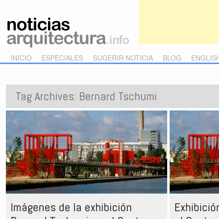
Main menu
Skip to primary content
Skip to secondary content
INICIO
ESPECIALES
SUGERIR NOTICIA
BLOG
ENGLIS
Tag Archives:
Bernard Tschumi
Imágenes de la exhibición
Exhibició