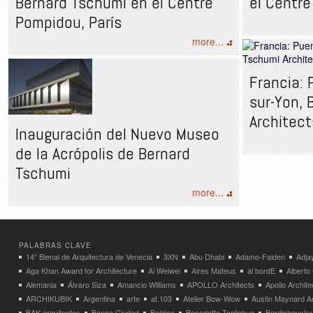
Bernard Tschumi en el Centre
el Centre
Pompidou, París
more...
Francia: 
sur-Yon, 
Architec
Inauguración del Nuevo Museo
de la Acrópolis de Bernard
Tschumi
more...
PALABRAS CLAVE
14° Bienal de Arquitectura de Venecia
3XN
Abu Dhabi
Adamo-Faiden
Adja
Aga Khan Award for Architecture
Ai Weiwei
Aires Mateus
al bordE
Albert
Alemania
Álvaro Siza
Amancio Williams
APOLLO Architects
Apollo Archit
ARCHIKUBIK
Argentina
arte
at.103
Atelier Bow-Wow
Austin Maynard Ar
BAK arquitectos
Banco Ciudad
Belgica
Benedetta Tagliabue
Berdichevsky