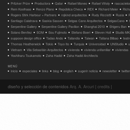
Pritzker Prize
Productora
Qatar
Rafael Moneo
Rafael Viñoly
rascacielo
Rem Koolhaas
Renzo Piano
República Checa
REX
Richard Meier
Rich
Rogers Stirk Harbour + Partners
rojkind arquitectos
Rudy Ricciotti
Rusia
Santiago Calatrava
Saskia Sassen
Selgas Cano Arquitectos
SelgasCano
Serpentine Gallery
Serpentine Gallery Pavilion
Shanghai 2010
Shigeru Ban
Solano Benítez
SOM
Sou Fujimoto
Stefano Boeri
Steven Holl
Studio MK
suppose design office
Tadao Ando
Tailandia
Taiwan
Tatiana Bilbao
teatr
Thomas Heatherwick
Tokio
Toyo Ito
Turquia
Universidad
UNStudio
u
Vietnam
Vila Sebastián Arquitectos
vivienda
vivienda unifamiliar
viviendas
Yoshiharu Tsukamoto
Zaha Hadid
Zaha Hadid Architects
MENÚ
inicio
especiales
links
blog
english
sugerir noticia
newsletter
twitter
diseño y selección de contenidos
Arq. A. Arcuri
|
credits
|