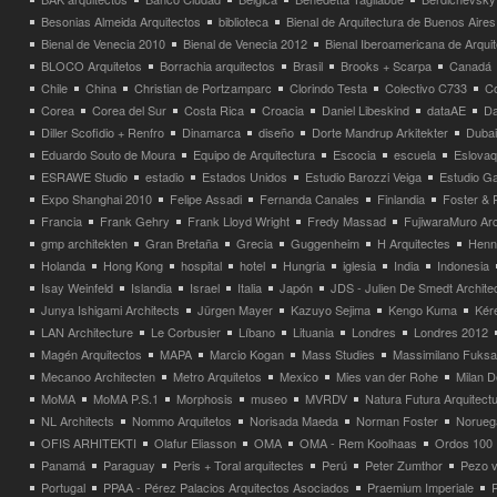
Besonias Almeida Arquitectos
biblioteca
Bienal de Arquitectura de Buenos Aires
Bienal de Venecia 2010
Bienal de Venecia 2012
Bienal Iberoamericana de Arqui
BLOCO Arquitetos
Borrachia arquitectos
Brasil
Brooks + Scarpa
Canadá
Chile
China
Christian de Portzamparc
Clorindo Testa
Colectivo C733
C
Corea
Corea del Sur
Costa Rica
Croacia
Daniel Libeskind
dataAE
Da
Diller Scofidio + Renfro
Dinamarca
diseño
Dorte Mandrup Arkitekter
Dubai
Eduardo Souto de Moura
Equipo de Arquitectura
Escocia
escuela
Eslovaq
ESRAWE Studio
estadio
Estados Unidos
Estudio Barozzi Veiga
Estudio Ga
Expo Shanghai 2010
Felipe Assadi
Fernanda Canales
Finlandia
Foster & 
Francia
Frank Gehry
Frank Lloyd Wright
Fredy Massad
FujiwaraMuro Arc
gmp architekten
Gran Bretaña
Grecia
Guggenheim
H Arquitectes
Henni
Holanda
Hong Kong
hospital
hotel
Hungria
iglesia
India
Indonesia
Isay Weinfeld
Islandia
Israel
Italia
Japón
JDS - Julien De Smedt Archite
Junya Ishigami Architects
Jürgen Mayer
Kazuyo Sejima
Kengo Kuma
Kéré
LAN Architecture
Le Corbusier
Líbano
Lituania
Londres
Londres 2012
Magén Arquitectos
MAPA
Marcio Kogan
Mass Studies
Massimilano Fuks
Mecanoo Architecten
Metro Arquitetos
Mexico
Mies van der Rohe
Milan 
MoMA
MoMA P.S.1
Morphosis
museo
MVRDV
Natura Futura Arquitect
NL Architects
Nommo Arquitetos
Norisada Maeda
Norman Foster
Norueg
OFIS ARHITEKTI
Olafur Eliasson
OMA
OMA - Rem Koolhaas
Ordos 100
Panamá
Paraguay
Peris + Toral arquitectes
Perú
Peter Zumthor
Pezo v
Portugal
PPAA - Pérez Palacios Arquitectos Asociados
Praemium Imperiale