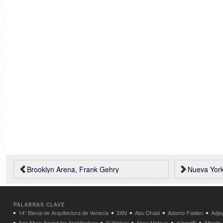
Brooklyn Arena, Frank Gehry
Nueva York: 
PALABRAS CLAVE
14° Bienal de Arquitectura de Venecia
3XN
Abu Dhabi
Adamo-Faiden
Adja
Aga Khan Award for Architecture
Ai Weiwei
Aires Mateus
al bordE
Albert