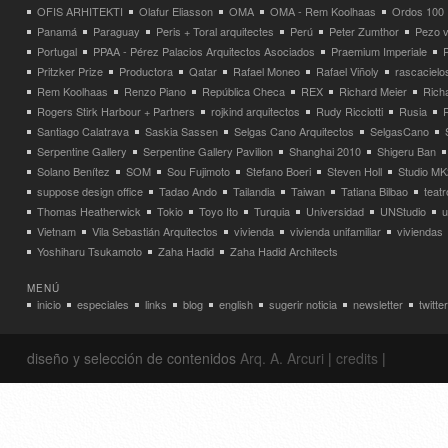
OFIS ARHITEKTI
Olafur Eliasson
OMA
OMA - Rem Koolhaas
Ordos 100
Panamá
Paraguay
Peris + Toral arquitectes
Perú
Peter Zumthor
Pezo v
Portugal
PPAA - Pérez Palacios Arquitectos Asociados
Praemium Imperiale
Pritzker Prize
Productora
Qatar
Rafael Moneo
Rafael Viñoly
rascacielo
Rem Koolhaas
Renzo Piano
República Checa
REX
Richard Meier
Rich
Rogers Stirk Harbour + Partners
rojkind arquitectos
Rudy Ricciotti
Rusia
Santiago Calatrava
Saskia Sassen
Selgas Cano Arquitectos
SelgasCano
Serpentine Gallery
Serpentine Gallery Pavilion
Shanghai 2010
Shigeru Ban
Solano Benítez
SOM
Sou Fujimoto
Stefano Boeri
Steven Holl
Studio MK
suppose design office
Tadao Ando
Tailandia
Taiwan
Tatiana Bilbao
teatr
Thomas Heatherwick
Tokio
Toyo Ito
Turquia
Universidad
UNStudio
u
Vietnam
Vila Sebastián Arquitectos
vivienda
vivienda unifamiliar
viviendas
Yoshiharu Tsukamoto
Zaha Hadid
Zaha Hadid Architects
MENÚ
inicio
especiales
links
blog
english
sugerir noticia
newsletter
twitter
diseño y selección de contenidos
Arq. A. Arcuri
|
credits
|