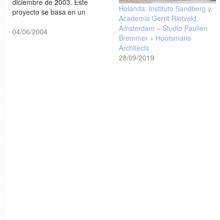
diciembre de 2003. Este
Holanda: Instituto Sandberg y
proyecto se basa en un
Academia Gerrit Rietveld,
concepto arquitectónico y
Amsterdam – Studio Paulien
tecnológico innovador, el
04/06/2004
Bremmer + Hootsmans
objetivo es mostrar en forma
Architects
real como se vivirá y trabajará
28/09/2019
en el futuro. La exhibición se
realizará hasta el año 2008 [a-
matter]