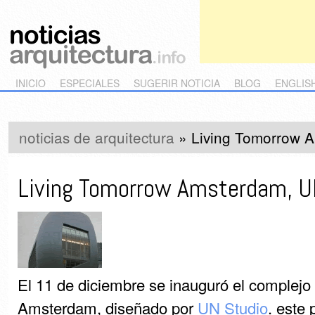
Main menu
Skip to primary content
Skip to secondary content
INICIO
ESPECIALES
SUGERIR NOTICIA
BLOG
ENGLIS
noticias de arquitectura
»
Living Tomorrow 
Living Tomorrow Amsterdam, U
El 11 de diciembre se inauguró el complejo
Amsterdam, diseñado por
UN Studio
. este