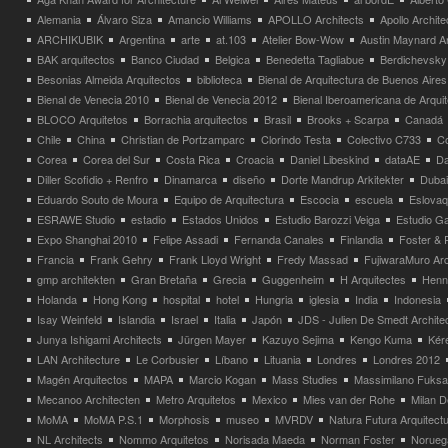
Alemania
Álvaro Siza
Amancio Williams
APOLLO Architects
Apollo Archit
ARCHIKUBIK
Argentina
arte
at.103
Atelier Bow-Wow
Austin Maynard Ar
BAK arquitectos
Banco Ciudad
Belgica
Benedetta Tagliabue
Berdichevsky
Besonias Almeida Arquitectos
biblioteca
Bienal de Arquitectura de Buenos Aires
Bienal de Venecia 2010
Bienal de Venecia 2012
Bienal Iberoamericana de Arqui
BLOCO Arquitetos
Borrachia arquitectos
Brasil
Brooks + Scarpa
Canadá
Chile
China
Christian de Portzamparc
Clorindo Testa
Colectivo C733
C
Corea
Corea del Sur
Costa Rica
Croacia
Daniel Libeskind
dataAE
Da
Diller Scofidio + Renfro
Dinamarca
diseño
Dorte Mandrup Arkitekter
Dubai
Eduardo Souto de Moura
Equipo de Arquitectura
Escocia
escuela
Eslovaq
ESRAWE Studio
estadio
Estados Unidos
Estudio Barozzi Veiga
Estudio Ga
Expo Shanghai 2010
Felipe Assadi
Fernanda Canales
Finlandia
Foster & 
Francia
Frank Gehry
Frank Lloyd Wright
Fredy Massad
FujiwaraMuro Arc
gmp architekten
Gran Bretaña
Grecia
Guggenheim
H Arquitectes
Henni
Holanda
Hong Kong
hospital
hotel
Hungria
iglesia
India
Indonesia
Isay Weinfeld
Islandia
Israel
Italia
Japón
JDS - Julien De Smedt Archite
Junya Ishigami Architects
Jürgen Mayer
Kazuyo Sejima
Kengo Kuma
Kéré
LAN Architecture
Le Corbusier
Líbano
Lituania
Londres
Londres 2012
Magén Arquitectos
MAPA
Marcio Kogan
Mass Studies
Massimilano Fuks
Mecanoo Architecten
Metro Arquitetos
Mexico
Mies van der Rohe
Milan 
MoMA
MoMA P.S.1
Morphosis
museo
MVRDV
Natura Futura Arquitect
NL Architects
Nommo Arquitetos
Norisada Maeda
Norman Foster
Norueg