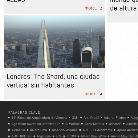
de altura
more...
Londres: The Shard, una ciudad
vertical sin habitantes
more...
PALABRAS CLAVE
14° Bienal de Arquitectura de Venecia
3XN
Abu Dhabi
Adamo-Faiden
Adja
Aga Khan Award for Architecture
Ai Weiwei
Aires Mateus
al bordE
Albert
Alemania
Álvaro Siza
Amancio Williams
APOLLO Architects
Apollo Archit
ARCHIKUBIK
Argentina
arte
at.103
Atelier Bow-Wow
Austin Maynard Ar