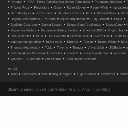
Portugal
PPAA - Pérez Palacios Arquitectos Asociados
Praemium Imperiale
Pritzker Prize
Productora
Qatar
Rafael Moneo
Rafael Viñoly
rascacielo
Rem Koolhaas
Renzo Piano
República Checa
REX
Richard Meier
Rich
Rogers Stirk Harbour + Partners
rojkind arquitectos
Rudy Ricciotti
Rusia
Santiago Calatrava
Saskia Sassen
Selgas Cano Arquitectos
SelgasCano
Serpentine Gallery
Serpentine Gallery Pavilion
Shanghai 2010
Shigeru Ban
Solano Benítez
SOM
Sou Fujimoto
Stefano Boeri
Steven Holl
Studio MK
suppose design office
Tadao Ando
Tailandia
Taiwan
Tatiana Bilbao
teatr
Thomas Heatherwick
Tokio
Toyo Ito
Turquia
Universidad
UNStudio
u
Vietnam
Vila Sebastián Arquitectos
vivienda
vivienda unifamiliar
viviendas
Yoshiharu Tsukamoto
Zaha Hadid
Zaha Hadid Architects
MENÚ
inicio
especiales
links
blog
english
sugerir noticia
newsletter
twitter
diseño y selección de contenidos
Arq. A. Arcuri
|
credits
|