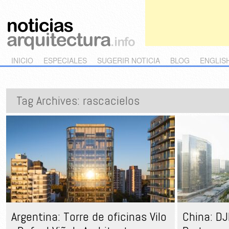
Main menu
Skip to primary content
Skip to secondary content
INICIO
ESPECIALES
SUGERIR NOTICIA
BLOG
ENGLIS
Tag Archives:
rascacielos
Argentina: Torre de oficinas Vilo
China: DJ