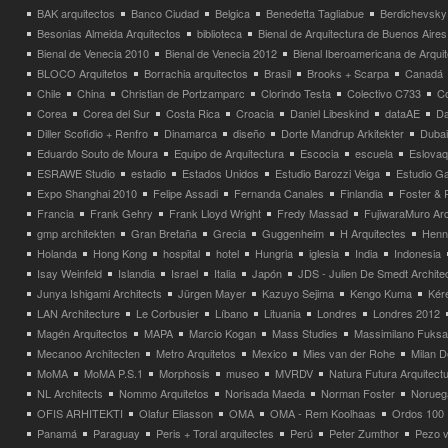
BAK arquitectos
Banco Ciudad
Belgica
Benedetta Tagliabue
Berdichevsky
Besonias Almeida Arquitectos
biblioteca
Bienal de Arquitectura de Buenos Aires
Bienal de Venecia 2010
Bienal de Venecia 2012
Bienal Iberoamericana de Arqui
BLOCO Arquitetos
Borrachia arquitectos
Brasil
Brooks + Scarpa
Canadá
Chile
China
Christian de Portzamparc
Clorindo Testa
Colectivo C733
C
Corea
Corea del Sur
Costa Rica
Croacia
Daniel Libeskind
dataAE
Da
Diller Scofidio + Renfro
Dinamarca
diseño
Dorte Mandrup Arkitekter
Dubai
Eduardo Souto de Moura
Equipo de Arquitectura
Escocia
escuela
Eslovaq
ESRAWE Studio
estadio
Estados Unidos
Estudio Barozzi Veiga
Estudio Ga
Expo Shanghai 2010
Felipe Assadi
Fernanda Canales
Finlandia
Foster & 
Francia
Frank Gehry
Frank Lloyd Wright
Fredy Massad
FujiwaraMuro Arc
gmp architekten
Gran Bretaña
Grecia
Guggenheim
H Arquitectes
Henni
Holanda
Hong Kong
hospital
hotel
Hungria
iglesia
India
Indonesia
Isay Weinfeld
Islandia
Israel
Italia
Japón
JDS - Julien De Smedt Archite
Junya Ishigami Architects
Jürgen Mayer
Kazuyo Sejima
Kengo Kuma
Kéré
LAN Architecture
Le Corbusier
Líbano
Lituania
Londres
Londres 2012
Magén Arquitectos
MAPA
Marcio Kogan
Mass Studies
Massimilano Fuks
Mecanoo Architecten
Metro Arquitetos
Mexico
Mies van der Rohe
Milan 
MoMA
MoMA P.S.1
Morphosis
museo
MVRDV
Natura Futura Arquitect
NL Architects
Nommo Arquitetos
Norisada Maeda
Norman Foster
Norueg
OFIS ARHITEKTI
Olafur Eliasson
OMA
OMA - Rem Koolhaas
Ordos 100
Panamá
Paraguay
Peris + Toral arquitectes
Perú
Peter Zumthor
Pezo v