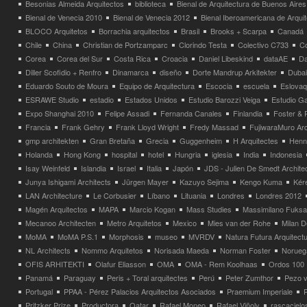
Besonias Almeida Arquitectos
biblioteca
Bienal de Arquitectura de Buenos Aires
Bienal de Venecia 2010
Bienal de Venecia 2012
Bienal Iberoamericana de Arqui
BLOCO Arquitetos
Borrachia arquitectos
Brasil
Brooks + Scarpa
Canadá
Chile
China
Christian de Portzamparc
Clorindo Testa
Colectivo C733
C
Corea
Corea del Sur
Costa Rica
Croacia
Daniel Libeskind
dataAE
Da
Diller Scofidio + Renfro
Dinamarca
diseño
Dorte Mandrup Arkitekter
Dubai
Eduardo Souto de Moura
Equipo de Arquitectura
Escocia
escuela
Eslovaq
ESRAWE Studio
estadio
Estados Unidos
Estudio Barozzi Veiga
Estudio Ga
Expo Shanghai 2010
Felipe Assadi
Fernanda Canales
Finlandia
Foster & 
Francia
Frank Gehry
Frank Lloyd Wright
Fredy Massad
FujiwaraMuro Arc
gmp architekten
Gran Bretaña
Grecia
Guggenheim
H Arquitectes
Henni
Holanda
Hong Kong
hospital
hotel
Hungria
iglesia
India
Indonesia
Isay Weinfeld
Islandia
Israel
Italia
Japón
JDS - Julien De Smedt Archite
Junya Ishigami Architects
Jürgen Mayer
Kazuyo Sejima
Kengo Kuma
Kéré
LAN Architecture
Le Corbusier
Líbano
Lituania
Londres
Londres 2012
Magén Arquitectos
MAPA
Marcio Kogan
Mass Studies
Massimilano Fuks
Mecanoo Architecten
Metro Arquitetos
Mexico
Mies van der Rohe
Milan 
MoMA
MoMA P.S.1
Morphosis
museo
MVRDV
Natura Futura Arquitect
NL Architects
Nommo Arquitetos
Norisada Maeda
Norman Foster
Norueg
OFIS ARHITEKTI
Olafur Eliasson
OMA
OMA - Rem Koolhaas
Ordos 100
Panamá
Paraguay
Peris + Toral arquitectes
Perú
Peter Zumthor
Pezo v
Portugal
PPAA - Pérez Palacios Arquitectos Asociados
Praemium Imperiale
Pritzker Prize
Productora
Qatar
Rafael Moneo
Rafael Viñoly
rascacielo