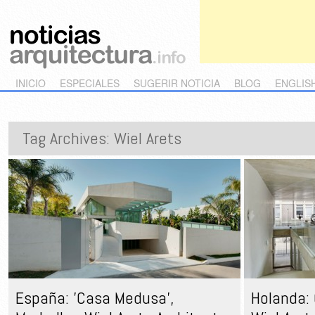
Main menu
Skip to primary content
Skip to secondary content
INICIO
ESPECIALES
SUGERIR NOTICIA
BLOG
ENGLIS
Tag Archives:
Wiel Arets
España: 'Casa Medusa',
Holanda: 