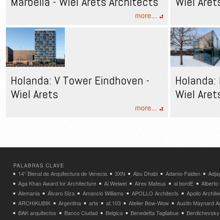
Marbella - Wiel Arets Architects
Wiel Aret
more...
Holanda: V Tower Eindhoven -
Holanda: 
Wiel Arets
Wiel Aret
more...
PALABRAS CLAVE
14° Bienal de Arquitectura de Venecia
3XN
Abu Dhabi
Adamo-Faiden
Adja
Aga Khan Award for Architecture
Ai Weiwei
Aires Mateus
al bordE
Albert
Alemania
Álvaro Siza
Amancio Williams
APOLLO Architects
Apollo Archit
ARCHIKUBIK
Argentina
arte
at.103
Atelier Bow-Wow
Austin Maynard Ar
BAK arquitectos
Banco Ciudad
Belgica
Benedetta Tagliabue
Berdichevsky