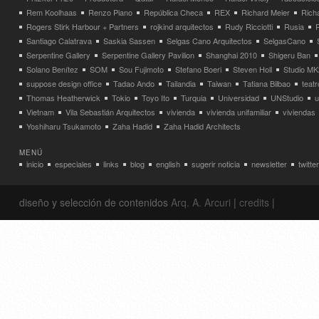
Rem Koolhaas
Renzo Piano
República Checa
REX
Richard Meier
Rich
Rogers Stirk Harbour + Partners
rojkind arquitectos
Rudy Ricciotti
Rusia
Santiago Calatrava
Saskia Sassen
Selgas Cano Arquitectos
SelgasCano
Serpentine Gallery
Serpentine Gallery Pavilion
Shanghai 2010
Shigeru Ban
Solano Benítez
SOM
Sou Fujimoto
Stefano Boeri
Steven Holl
Studio MK
suppose design office
Tadao Ando
Tailandia
Taiwan
Tatiana Bilbao
teatr
Thomas Heatherwick
Tokio
Toyo Ito
Turquia
Universidad
UNStudio
u
Vietnam
Vila Sebastián Arquitectos
vivienda
vivienda unifamiliar
viviendas
Yoshiharu Tsukamoto
Zaha Hadid
Zaha Hadid Architects
MENÚ
inicio
especiales
links
blog
english
sugerir noticia
newsletter
twitter
diseño y selección de contenidos
Arq. A. Arcuri
|
credits
|