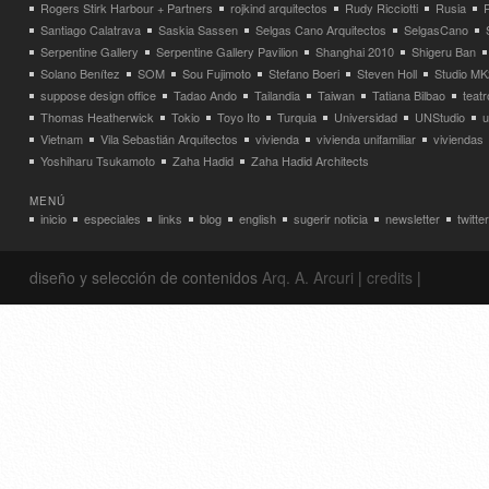
Rogers Stirk Harbour + Partners
rojkind arquitectos
Rudy Ricciotti
Rusia
Santiago Calatrava
Saskia Sassen
Selgas Cano Arquitectos
SelgasCano
Serpentine Gallery
Serpentine Gallery Pavilion
Shanghai 2010
Shigeru Ban
Solano Benítez
SOM
Sou Fujimoto
Stefano Boeri
Steven Holl
Studio MK
suppose design office
Tadao Ando
Tailandia
Taiwan
Tatiana Bilbao
teatr
Thomas Heatherwick
Tokio
Toyo Ito
Turquia
Universidad
UNStudio
u
Vietnam
Vila Sebastián Arquitectos
vivienda
vivienda unifamiliar
viviendas
Yoshiharu Tsukamoto
Zaha Hadid
Zaha Hadid Architects
MENÚ
inicio
especiales
links
blog
english
sugerir noticia
newsletter
twitter
diseño y selección de contenidos
Arq. A. Arcuri
|
credits
|