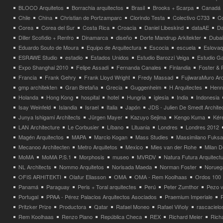
BLOCO Arquitetos
Borrachia arquitectos
Brasil
Brooks + Scarpa
Canadá
Chile
China
Christian de Portzamparc
Clorindo Testa
Colectivo C733
C
Corea
Corea del Sur
Costa Rica
Croacia
Daniel Libeskind
dataAE
Da
Diller Scofidio + Renfro
Dinamarca
diseño
Dorte Mandrup Arkitekter
Dubai
Eduardo Souto de Moura
Equipo de Arquitectura
Escocia
escuela
Eslovaq
ESRAWE Studio
estadio
Estados Unidos
Estudio Barozzi Veiga
Estudio Ga
Expo Shanghai 2010
Felipe Assadi
Fernanda Canales
Finlandia
Foster & 
Francia
Frank Gehry
Frank Lloyd Wright
Fredy Massad
FujiwaraMuro Arc
gmp architekten
Gran Bretaña
Grecia
Guggenheim
H Arquitectes
Henni
Holanda
Hong Kong
hospital
hotel
Hungria
iglesia
India
Indonesia
Isay Weinfeld
Islandia
Israel
Italia
Japón
JDS - Julien De Smedt Archite
Junya Ishigami Architects
Jürgen Mayer
Kazuyo Sejima
Kengo Kuma
Kéré
LAN Architecture
Le Corbusier
Líbano
Lituania
Londres
Londres 2012
Magén Arquitectos
MAPA
Marcio Kogan
Mass Studies
Massimilano Fuks
Mecanoo Architecten
Metro Arquitetos
Mexico
Mies van der Rohe
Milan 
MoMA
MoMA P.S.1
Morphosis
museo
MVRDV
Natura Futura Arquitect
NL Architects
Nommo Arquitetos
Norisada Maeda
Norman Foster
Norueg
OFIS ARHITEKTI
Olafur Eliasson
OMA
OMA - Rem Koolhaas
Ordos 100
Panamá
Paraguay
Peris + Toral arquitectes
Perú
Peter Zumthor
Pezo v
Portugal
PPAA - Pérez Palacios Arquitectos Asociados
Praemium Imperiale
Pritzker Prize
Productora
Qatar
Rafael Moneo
Rafael Viñoly
rascacielo
Rem Koolhaas
Renzo Piano
República Checa
REX
Richard Meier
Rich