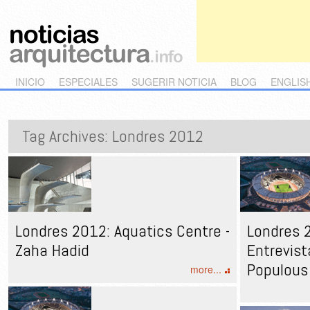
Main menu
Skip to primary content
Skip to secondary content
INICIO
ESPECIALES
SUGERIR NOTICIA
BLOG
ENGLIS
Tag Archives:
Londres 2012
Londres 2012: Aquatics Centre -
Londres 2
Zaha Hadid
Entrevis
Populous
more...