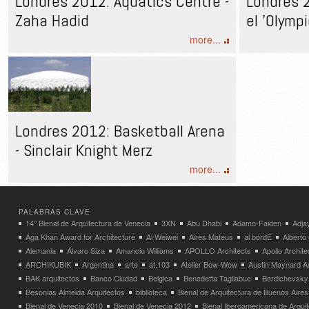
Londres 2012: Aquatics Centre -
Londres 2
Zaha Hadid
el 'Olympi
more...
Londres 2012: Basketball Arena
- Sinclair Knight Merz
more...
PALABRAS CLAVE
14° Bienal de Arquitectura de Venecia
3XN
Abu Dhabi
Adamo-Faiden
Adja
Aga Khan Award for Architecture
Ai Weiwei
Aires Mateus
al bordE
Albert
Alemania
Álvaro Siza
Amancio Williams
APOLLO Architects
Apollo Archit
ARCHIKUBIK
Argentina
arte
at.103
Atelier Bow-Wow
Austin Maynard Ar
BAK arquitectos
Banco Ciudad
Belgica
Benedetta Tagliabue
Berdichevsky
Besonias Almeida Arquitectos
biblioteca
Bienal de Arquitectura de Buenos Aires
Bienal de Venecia 2010
Bienal de Venecia 2012
Bienal Iberoamericana de Arqui