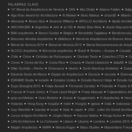
PALABRAS CLAVE
14° Bienal de Arquitectura de Venecia
3XN
Abu Dhabi
Adamo-Faiden
Adja
Aga Khan Award for Architecture
Ai Weiwei
Aires Mateus
al bordE
Albert
Alemania
Álvaro Siza
Amancio Williams
APOLLO Architects
Apollo Archit
ARCHIKUBIK
Argentina
arte
at.103
Atelier Bow-Wow
Austin Maynard Ar
BAK arquitectos
Banco Ciudad
Belgica
Benedetta Tagliabue
Berdichevsky
Besonias Almeida Arquitectos
biblioteca
Bienal de Arquitectura de Buenos Aires
Bienal de Venecia 2010
Bienal de Venecia 2012
Bienal Iberoamericana de Arqui
BLOCO Arquitetos
Borrachia arquitectos
Brasil
Brooks + Scarpa
Canadá
Chile
China
Christian de Portzamparc
Clorindo Testa
Colectivo C733
C
Corea
Corea del Sur
Costa Rica
Croacia
Daniel Libeskind
dataAE
Da
Diller Scofidio + Renfro
Dinamarca
diseño
Dorte Mandrup Arkitekter
Dubai
Eduardo Souto de Moura
Equipo de Arquitectura
Escocia
escuela
Eslovaq
ESRAWE Studio
estadio
Estados Unidos
Estudio Barozzi Veiga
Estudio Ga
Expo Shanghai 2010
Felipe Assadi
Fernanda Canales
Finlandia
Foster & 
Francia
Frank Gehry
Frank Lloyd Wright
Fredy Massad
FujiwaraMuro Arc
gmp architekten
Gran Bretaña
Grecia
Guggenheim
H Arquitectes
Henni
Holanda
Hong Kong
hospital
hotel
Hungria
iglesia
India
Indonesia
Isay Weinfeld
Islandia
Israel
Italia
Japón
JDS - Julien De Smedt Archite
Junya Ishigami Architects
Jürgen Mayer
Kazuyo Sejima
Kengo Kuma
Kéré
LAN Architecture
Le Corbusier
Líbano
Lituania
Londres
Londres 2012
Magén Arquitectos
MAPA
Marcio Kogan
Mass Studies
Massimilano Fuks