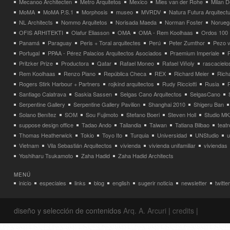
Mecanoo Architecten
Metro Arquitetos
Mexico
Mies van der Rohe
Milan 
MoMA
MoMA P.S.1
Morphosis
museo
MVRDV
Natura Futura Arquitect
NL Architects
Nommo Arquitetos
Norisada Maeda
Norman Foster
Norueg
OFIS ARHITEKTI
Olafur Eliasson
OMA
OMA - Rem Koolhaas
Ordos 100
Panamá
Paraguay
Peris + Toral arquitectes
Perú
Peter Zumthor
Pezo v
Portugal
PPAA - Pérez Palacios Arquitectos Asociados
Praemium Imperiale
Pritzker Prize
Productora
Qatar
Rafael Moneo
Rafael Viñoly
rascacielo
Rem Koolhaas
Renzo Piano
República Checa
REX
Richard Meier
Rich
Rogers Stirk Harbour + Partners
rojkind arquitectos
Rudy Ricciotti
Rusia
Santiago Calatrava
Saskia Sassen
Selgas Cano Arquitectos
SelgasCano
Serpentine Gallery
Serpentine Gallery Pavilion
Shanghai 2010
Shigeru Ban
Solano Benítez
SOM
Sou Fujimoto
Stefano Boeri
Steven Holl
Studio MK
suppose design office
Tadao Ando
Tailandia
Taiwan
Tatiana Bilbao
teatr
Thomas Heatherwick
Tokio
Toyo Ito
Turquia
Universidad
UNStudio
u
Vietnam
Vila Sebastián Arquitectos
vivienda
vivienda unifamiliar
viviendas
Yoshiharu Tsukamoto
Zaha Hadid
Zaha Hadid Architects
MENÚ
inicio
especiales
links
blog
english
sugerir noticia
newsletter
twitter
diseño y selección de contenidos
Arq. A. Arcuri
|
credits
|