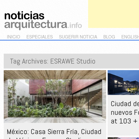
Main menu
Skip to primary content
Skip to secondary content
INICIO
ESPECIALES
SUGERIR NOTICIA
BLOG
ENGLIS
Tag Archives:
ESRAWE Studio
Ciudad de
nuevos F
at 103 +
México: Casa Sierra Fría, Ciudad