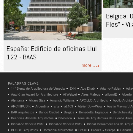
Bélgica: 
Fles" - Vi
España: Edificio de oficinas Llul
122 - BAAS
more...
PALABRAS CLAVE
14° Bienal de Arquitectura de Venecia
3XN
Abu Dhabi
Adamo-Faiden
Adja
Aga Khan Award for Architecture
Ai Weiwei
Aires Mateus
al bordE
Albert
Alemania
Álvaro Siza
Amancio Williams
APOLLO Architects
Apollo Archit
ARCHIKUBIK
Argentina
arte
at.103
Atelier Bow-Wow
Austin Maynard Ar
BAK arquitectos
Banco Ciudad
Belgica
Benedetta Tagliabue
Berdichevsky
Besonias Almeida Arquitectos
biblioteca
Bienal de Arquitectura de Buenos Aires
Bienal de Venecia 2010
Bienal de Venecia 2012
Bienal Iberoamericana de Arqui
BLOCO Arquitetos
Borrachia arquitectos
Brasil
Brooks + Scarpa
Canadá