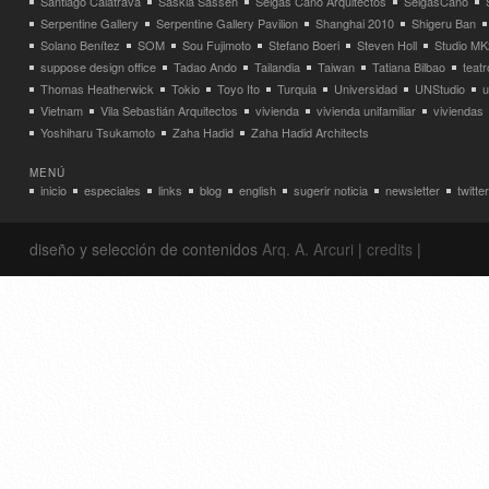
Santiago Calatrava
Saskia Sassen
Selgas Cano Arquitectos
SelgasCano
Serpentine Gallery
Serpentine Gallery Pavilion
Shanghai 2010
Shigeru Ban
Solano Benítez
SOM
Sou Fujimoto
Stefano Boeri
Steven Holl
Studio MK
suppose design office
Tadao Ando
Tailandia
Taiwan
Tatiana Bilbao
teatr
Thomas Heatherwick
Tokio
Toyo Ito
Turquia
Universidad
UNStudio
u
Vietnam
Vila Sebastián Arquitectos
vivienda
vivienda unifamiliar
viviendas
Yoshiharu Tsukamoto
Zaha Hadid
Zaha Hadid Architects
MENÚ
inicio
especiales
links
blog
english
sugerir noticia
newsletter
twitter
diseño y selección de contenidos
Arq. A. Arcuri
|
credits
|