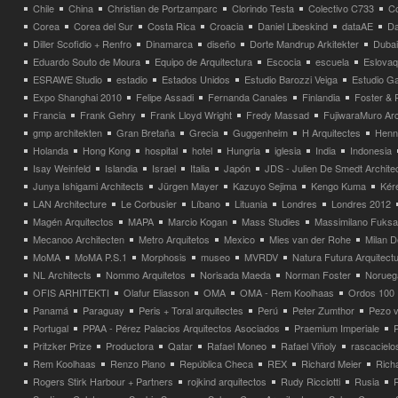
Chile
China
Christian de Portzamparc
Clorindo Testa
Colectivo C733
C
Corea
Corea del Sur
Costa Rica
Croacia
Daniel Libeskind
dataAE
Da
Diller Scofidio + Renfro
Dinamarca
diseño
Dorte Mandrup Arkitekter
Dubai
Eduardo Souto de Moura
Equipo de Arquitectura
Escocia
escuela
Eslovaq
ESRAWE Studio
estadio
Estados Unidos
Estudio Barozzi Veiga
Estudio Ga
Expo Shanghai 2010
Felipe Assadi
Fernanda Canales
Finlandia
Foster & 
Francia
Frank Gehry
Frank Lloyd Wright
Fredy Massad
FujiwaraMuro Arc
gmp architekten
Gran Bretaña
Grecia
Guggenheim
H Arquitectes
Henni
Holanda
Hong Kong
hospital
hotel
Hungria
iglesia
India
Indonesia
Isay Weinfeld
Islandia
Israel
Italia
Japón
JDS - Julien De Smedt Archite
Junya Ishigami Architects
Jürgen Mayer
Kazuyo Sejima
Kengo Kuma
Kéré
LAN Architecture
Le Corbusier
Líbano
Lituania
Londres
Londres 2012
Magén Arquitectos
MAPA
Marcio Kogan
Mass Studies
Massimilano Fuks
Mecanoo Architecten
Metro Arquitetos
Mexico
Mies van der Rohe
Milan 
MoMA
MoMA P.S.1
Morphosis
museo
MVRDV
Natura Futura Arquitect
NL Architects
Nommo Arquitetos
Norisada Maeda
Norman Foster
Norueg
OFIS ARHITEKTI
Olafur Eliasson
OMA
OMA - Rem Koolhaas
Ordos 100
Panamá
Paraguay
Peris + Toral arquitectes
Perú
Peter Zumthor
Pezo v
Portugal
PPAA - Pérez Palacios Arquitectos Asociados
Praemium Imperiale
Pritzker Prize
Productora
Qatar
Rafael Moneo
Rafael Viñoly
rascacielo
Rem Koolhaas
Renzo Piano
República Checa
REX
Richard Meier
Rich
Rogers Stirk Harbour + Partners
rojkind arquitectos
Rudy Ricciotti
Rusia