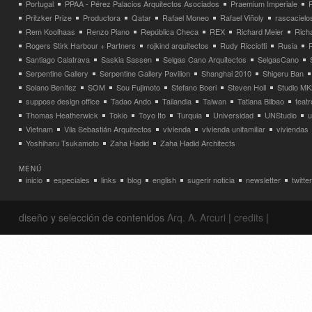
Portugal
PPAA - Pérez Palacios Arquitectos Asociados
Praemium Imperiale
Pritzker Prize
Productora
Qatar
Rafael Moneo
Rafael Viñoly
rascacielo
Rem Koolhaas
Renzo Piano
República Checa
REX
Richard Meier
Rich
Rogers Stirk Harbour + Partners
rojkind arquitectos
Rudy Ricciotti
Rusia
Santiago Calatrava
Saskia Sassen
Selgas Cano Arquitectos
SelgasCano
Serpentine Gallery
Serpentine Gallery Pavilion
Shanghai 2010
Shigeru Ban
Solano Benítez
SOM
Sou Fujimoto
Stefano Boeri
Steven Holl
Studio MK
suppose design office
Tadao Ando
Tailandia
Taiwan
Tatiana Bilbao
teatr
Thomas Heatherwick
Tokio
Toyo Ito
Turquia
Universidad
UNStudio
u
Vietnam
Vila Sebastián Arquitectos
vivienda
vivienda unifamiliar
viviendas
Yoshiharu Tsukamoto
Zaha Hadid
Zaha Hadid Architects
MENÚ
inicio
especiales
links
blog
english
sugerir noticia
newsletter
twitter
diseño y selección de contenidos
Arq. A. Arcuri
|
credits
|