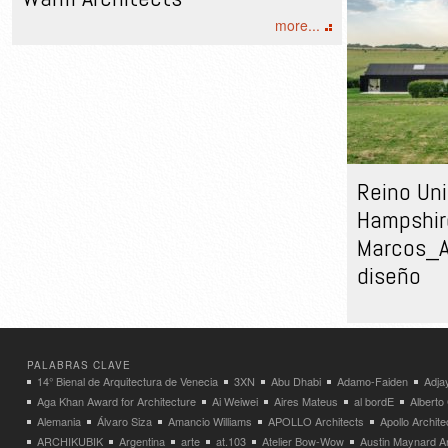
more...
Reino Uni
Hampshire
Marcos_A
diseño
PALABRAS CLAVE
14° Bienal de Arquitectura de Venecia
3XN
Abu Dhabi
Adamo-Faiden
Adja
Aga Khan Award for Architecture
Ai Weiwei
Aires Mateus
al bordE
Albert
Alemania
Álvaro Siza
Amancio Williams
APOLLO Architects
Apollo Archit
ARCHIKUBIK
Argentina
arte
at.103
Atelier Bow-Wow
Austin Maynard Ar