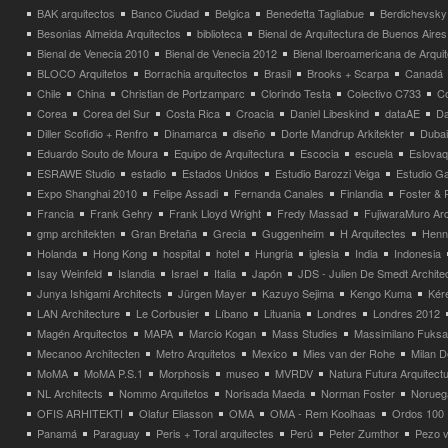
BAK arquitectos
Banco Ciudad
Belgica
Benedetta Tagliabue
Berdichevsky
Besonias Almeida Arquitectos
biblioteca
Bienal de Arquitectura de Buenos Aires
Bienal de Venecia 2010
Bienal de Venecia 2012
Bienal Iberoamericana de Arqui
BLOCO Arquitetos
Borrachia arquitectos
Brasil
Brooks + Scarpa
Canadá
Chile
China
Christian de Portzamparc
Clorindo Testa
Colectivo C733
C
Corea
Corea del Sur
Costa Rica
Croacia
Daniel Libeskind
dataAE
Da
Diller Scofidio + Renfro
Dinamarca
diseño
Dorte Mandrup Arkitekter
Dubai
Eduardo Souto de Moura
Equipo de Arquitectura
Escocia
escuela
Eslovaq
ESRAWE Studio
estadio
Estados Unidos
Estudio Barozzi Veiga
Estudio Ga
Expo Shanghai 2010
Felipe Assadi
Fernanda Canales
Finlandia
Foster & 
Francia
Frank Gehry
Frank Lloyd Wright
Fredy Massad
FujiwaraMuro Arc
gmp architekten
Gran Bretaña
Grecia
Guggenheim
H Arquitectes
Henni
Holanda
Hong Kong
hospital
hotel
Hungria
iglesia
India
Indonesia
Isay Weinfeld
Islandia
Israel
Italia
Japón
JDS - Julien De Smedt Archite
Junya Ishigami Architects
Jürgen Mayer
Kazuyo Sejima
Kengo Kuma
Kéré
LAN Architecture
Le Corbusier
Líbano
Lituania
Londres
Londres 2012
Magén Arquitectos
MAPA
Marcio Kogan
Mass Studies
Massimilano Fuks
Mecanoo Architecten
Metro Arquitetos
Mexico
Mies van der Rohe
Milan 
MoMA
MoMA P.S.1
Morphosis
museo
MVRDV
Natura Futura Arquitect
NL Architects
Nommo Arquitetos
Norisada Maeda
Norman Foster
Norueg
OFIS ARHITEKTI
Olafur Eliasson
OMA
OMA - Rem Koolhaas
Ordos 100
Panamá
Paraguay
Peris + Toral arquitectes
Perú
Peter Zumthor
Pezo v