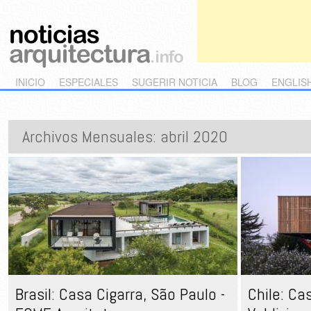
Main menu
Skip to primary content
Skip to secondary content
INICIO
ESPECIALES
SUGERIR NOTICIA
BLOG
ENGLIS
Archivos Mensuales:
abril 2020
Brasil: Casa Cigarra, São Paulo -
Chile: Ca