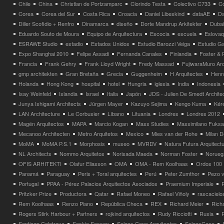
Chile
China
Christian de Portzamparc
Clorindo Testa
Colectivo C733
C
Corea
Corea del Sur
Costa Rica
Croacia
Daniel Libeskind
dataAE
Da
Diller Scofidio + Renfro
Dinamarca
diseño
Dorte Mandrup Arkitekter
Dubai
Eduardo Souto de Moura
Equipo de Arquitectura
Escocia
escuela
Eslovaq
ESRAWE Studio
estadio
Estados Unidos
Estudio Barozzi Veiga
Estudio Ga
Expo Shanghai 2010
Felipe Assadi
Fernanda Canales
Finlandia
Foster & 
Francia
Frank Gehry
Frank Lloyd Wright
Fredy Massad
FujiwaraMuro Arc
gmp architekten
Gran Bretaña
Grecia
Guggenheim
H Arquitectes
Henni
Holanda
Hong Kong
hospital
hotel
Hungria
iglesia
India
Indonesia
Isay Weinfeld
Islandia
Israel
Italia
Japón
JDS - Julien De Smedt Archite
Junya Ishigami Architects
Jürgen Mayer
Kazuyo Sejima
Kengo Kuma
Kéré
LAN Architecture
Le Corbusier
Líbano
Lituania
Londres
Londres 2012
Magén Arquitectos
MAPA
Marcio Kogan
Mass Studies
Massimilano Fuks
Mecanoo Architecten
Metro Arquitetos
Mexico
Mies van der Rohe
Milan 
MoMA
MoMA P.S.1
Morphosis
museo
MVRDV
Natura Futura Arquitect
NL Architects
Nommo Arquitetos
Norisada Maeda
Norman Foster
Norueg
OFIS ARHITEKTI
Olafur Eliasson
OMA
OMA - Rem Koolhaas
Ordos 100
Panamá
Paraguay
Peris + Toral arquitectes
Perú
Peter Zumthor
Pezo v
Portugal
PPAA - Pérez Palacios Arquitectos Asociados
Praemium Imperiale
Pritzker Prize
Productora
Qatar
Rafael Moneo
Rafael Viñoly
rascacielo
Rem Koolhaas
Renzo Piano
República Checa
REX
Richard Meier
Rich
Rogers Stirk Harbour + Partners
rojkind arquitectos
Rudy Ricciotti
Rusia
Santiago Calatrava
Saskia Sassen
Selgas Cano Arquitectos
SelgasCano