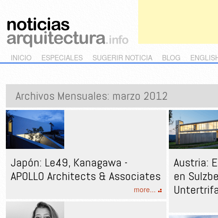
Main menu
Skip to primary content
Skip to secondary content
INICIO
ESPECIALES
SUGERIR NOTICIA
BLOG
ENGLIS
Archivos Mensuales:
marzo 2012
Japón: Le49, Kanagawa -
Austria:
APOLLO Architects & Associates
en Sulzbe
Untertrif
more...