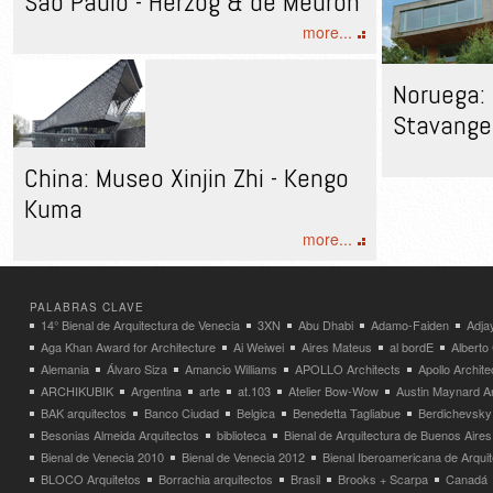
São Paulo - Herzog & de Meuron
more...
Noruega: 
Stavanger
China: Museo Xinjin Zhi - Kengo
Kuma
more...
PALABRAS CLAVE
14° Bienal de Arquitectura de Venecia
3XN
Abu Dhabi
Adamo-Faiden
Adja
Aga Khan Award for Architecture
Ai Weiwei
Aires Mateus
al bordE
Albert
Alemania
Álvaro Siza
Amancio Williams
APOLLO Architects
Apollo Archit
ARCHIKUBIK
Argentina
arte
at.103
Atelier Bow-Wow
Austin Maynard Ar
BAK arquitectos
Banco Ciudad
Belgica
Benedetta Tagliabue
Berdichevsky
Besonias Almeida Arquitectos
biblioteca
Bienal de Arquitectura de Buenos Aires
Bienal de Venecia 2010
Bienal de Venecia 2012
Bienal Iberoamericana de Arqui
BLOCO Arquitetos
Borrachia arquitectos
Brasil
Brooks + Scarpa
Canadá