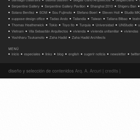
Serpentine Gallery
Serpentine Gallery Pavilion
Shanghai 2010
Shigeru Ban
Solano Benítez
SOM
Sou Fujimoto
Stefano Boeri
Steven Holl
Studio MK
suppose design office
Tadao Ando
Tailandia
Taiwan
Tatiana Bilbao
teatr
Thomas Heatherwick
Tokio
Toyo Ito
Turquia
Universidad
UNStudio
u
Vietnam
Vila Sebastián Arquitectos
vivienda
vivienda unifamiliar
viviendas
Yoshiharu Tsukamoto
Zaha Hadid
Zaha Hadid Architects
MENÚ
inicio
especiales
links
blog
english
sugerir noticia
newsletter
twitter
diseño y selección de contenidos
Arq. A. Arcuri
|
credits
|