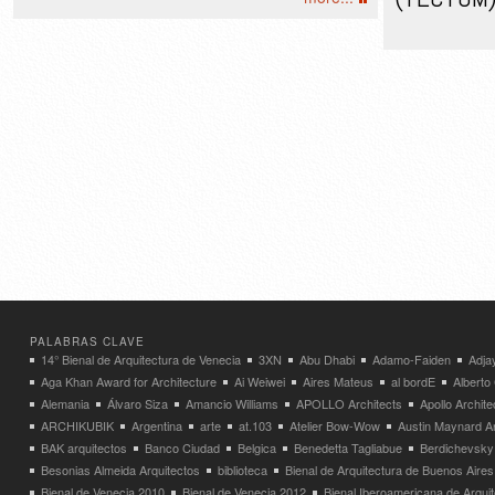
PALABRAS CLAVE
14° Bienal de Arquitectura de Venecia
3XN
Abu Dhabi
Adamo-Faiden
Adja
Aga Khan Award for Architecture
Ai Weiwei
Aires Mateus
al bordE
Albert
Alemania
Álvaro Siza
Amancio Williams
APOLLO Architects
Apollo Archit
ARCHIKUBIK
Argentina
arte
at.103
Atelier Bow-Wow
Austin Maynard Ar
BAK arquitectos
Banco Ciudad
Belgica
Benedetta Tagliabue
Berdichevsky
Besonias Almeida Arquitectos
biblioteca
Bienal de Arquitectura de Buenos Aires
Bienal de Venecia 2010
Bienal de Venecia 2012
Bienal Iberoamericana de Arqui