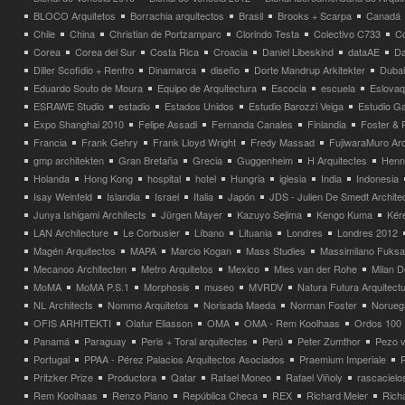
BLOCO Arquitetos
Borrachia arquitectos
Brasil
Brooks + Scarpa
Canadá
Chile
China
Christian de Portzamparc
Clorindo Testa
Colectivo C733
C
Corea
Corea del Sur
Costa Rica
Croacia
Daniel Libeskind
dataAE
Da
Diller Scofidio + Renfro
Dinamarca
diseño
Dorte Mandrup Arkitekter
Dubai
Eduardo Souto de Moura
Equipo de Arquitectura
Escocia
escuela
Eslovaq
ESRAWE Studio
estadio
Estados Unidos
Estudio Barozzi Veiga
Estudio Ga
Expo Shanghai 2010
Felipe Assadi
Fernanda Canales
Finlandia
Foster & 
Francia
Frank Gehry
Frank Lloyd Wright
Fredy Massad
FujiwaraMuro Arc
gmp architekten
Gran Bretaña
Grecia
Guggenheim
H Arquitectes
Henni
Holanda
Hong Kong
hospital
hotel
Hungria
iglesia
India
Indonesia
Isay Weinfeld
Islandia
Israel
Italia
Japón
JDS - Julien De Smedt Archite
Junya Ishigami Architects
Jürgen Mayer
Kazuyo Sejima
Kengo Kuma
Kéré
LAN Architecture
Le Corbusier
Líbano
Lituania
Londres
Londres 2012
Magén Arquitectos
MAPA
Marcio Kogan
Mass Studies
Massimilano Fuks
Mecanoo Architecten
Metro Arquitetos
Mexico
Mies van der Rohe
Milan 
MoMA
MoMA P.S.1
Morphosis
museo
MVRDV
Natura Futura Arquitect
NL Architects
Nommo Arquitetos
Norisada Maeda
Norman Foster
Norueg
OFIS ARHITEKTI
Olafur Eliasson
OMA
OMA - Rem Koolhaas
Ordos 100
Panamá
Paraguay
Peris + Toral arquitectes
Perú
Peter Zumthor
Pezo v
Portugal
PPAA - Pérez Palacios Arquitectos Asociados
Praemium Imperiale
Pritzker Prize
Productora
Qatar
Rafael Moneo
Rafael Viñoly
rascacielo
Rem Koolhaas
Renzo Piano
República Checa
REX
Richard Meier
Rich