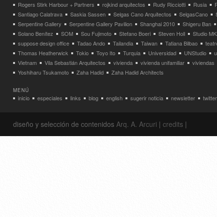
Rogers Stirk Harbour + Partners
rojkind arquitectos
Rudy Ricciotti
Rusia
Santiago Calatrava
Saskia Sassen
Selgas Cano Arquitectos
SelgasCano
Serpentine Gallery
Serpentine Gallery Pavilion
Shanghai 2010
Shigeru Ban
Solano Benítez
SOM
Sou Fujimoto
Stefano Boeri
Steven Holl
Studio MK
suppose design office
Tadao Ando
Tailandia
Taiwan
Tatiana Bilbao
teatr
Thomas Heatherwick
Tokio
Toyo Ito
Turquia
Universidad
UNStudio
u
Vietnam
Vila Sebastián Arquitectos
vivienda
vivienda unifamiliar
viviendas
Yoshiharu Tsukamoto
Zaha Hadid
Zaha Hadid Architects
MENÚ
inicio
especiales
links
blog
english
sugerir noticia
newsletter
twitter
diseño y selección de contenidos
Arq. A. Arcuri
|
credits
|