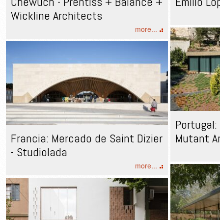
Chewuch - Prentiss + Balance +
Emilio Ló
Wickline Architects
more...
Portugal:
Francia: Mercado de Saint Dizier
Mutant A
- Studiolada
more...