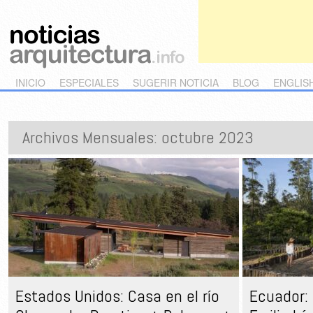
Main menu
Skip to primary content
Skip to secondary content
INICIO
ESPECIALES
SUGERIR NOTICIA
BLOG
ENGLIS
Archivos Mensuales:
octubre 2023
Estados Unidos: Casa en el río
Ecuador: