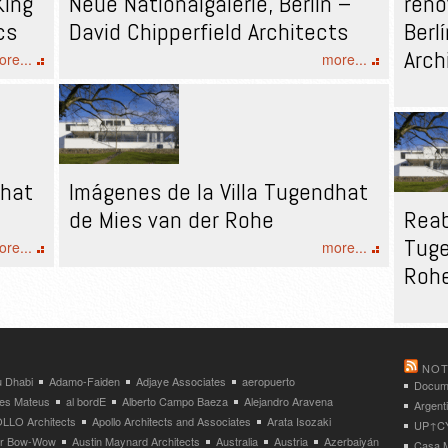
King
Neue Nationalgalerie, Berlín –
reno
cs
David Chipperfield Architects
Berl
Arch
re...
more...
dhat
Imágenes de la Villa Tugendhat
de Mies van der Rohe
Reab
Tuge
re...
more...
Roh
NOT
 Dhabi
Adamo-Faiden
Adjaye Associates
aeropuerto
Docume
res Mateus
al bordE
Alberto Campo Baeza
Alejandro Aravena
Argent
LLO Architects
Apollo Architects and Associates
Arata Isozaki
UP↑CYC
ier Bow-Wow
Austin Maynard Architects
Australia
Austria
Azerbaiyán
Casa M