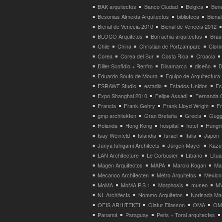
BAK arquitectos
Banco Ciudad
Belgica
Bene
Besonias Almeida Arquitectos
biblioteca
Bienal
Bienal de Venecia 2010
Bienal de Venecia 2012
BLOCO Arquitetos
Borrachia arquitectos
Brasi
Chile
China
Christian de Portzamparc
Clori
Corea
Corea del Sur
Costa Rica
Croacia
Diller Scofidio + Renfro
Dinamarca
diseño
D
Eduardo Souto de Moura
Equipo de Arquitectura
ESRAWE Studio
estadio
Estados Unidos
Es
Expo Shanghai 2010
Felipe Assadi
Fernanda 
Francia
Frank Gehry
Frank Lloyd Wright
F
gmp architekten
Gran Bretaña
Grecia
Gugg
Holanda
Hong Kong
hospital
hotel
Hungri
Isay Weinfeld
Islandia
Israel
Italia
Japón
Junya Ishigami Architects
Jürgen Mayer
Kazu
LAN Architecture
Le Corbusier
Líbano
Litua
Magén Arquitectos
MAPA
Marcio Kogan
Ma
Mecanoo Architecten
Metro Arquitetos
Mexico
MoMA
MoMA P.S.1
Morphosis
museo
M
NL Architects
Nommo Arquitetos
Norisada Ma
OFIS ARHITEKTI
Olafur Eliasson
OMA
OMA
Panamá
Paraguay
Peris + Toral arquitectes