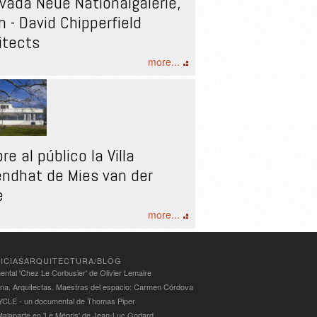
vada Neue Nationalgalerie,
ín - David Chipperfield
itects
more...
re al público la Villa
ndhat de Mies van der
e
more...
ICIASARQUITECTURA/BLOG
ntal 'Chez Le Corbusier' de Olivier Lemaire
ina. Arquitectas. Maestras del espacio: Carmen Córdova
LE - un documental de Thomas Piper
alaparte en 'Le Mépris' de Jean-Luc Godard