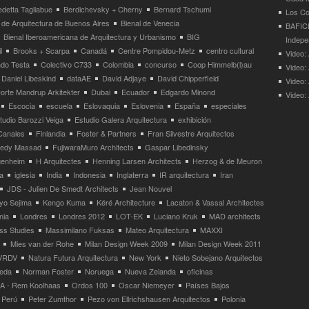
detta Tagliabue
Berdichevsky + Cherny
Bernard Tschumi
Los Co
 de Arquitectura de Buenos Aires
Bienal de Venecia
BAFICI
Bienal Iberoamericana de Arquitectura y Urbanismo
BIG
Indepe
l
Brooks + Scarpa
Canadá
Centre Pompidou-Metz
centro cultural
Video: 
ndo Testa
Colectivo C733
Colombia
concurso
Coop Himmelb(l)au
Video:
Daniel Libeskind
dataAE
David Adjaye
David Chipperfield
Video:
orte Mandrup Arkitekter
Dubai
Ecuador
Edgardo Minond
Video:
Escocia
escuela
Eslovaquia
Eslovenia
España
especiales
tudio Barozzi Veiga
Estudio Galera Arquitectura
exhibición
Canales
Finlandia
Foster & Partners
Fran Silvestre Arquitectos
redy Massad
FujiwaraMuro Architects
Gaspar Libedinsky
enheim
H Arquitectes
Henning Larsen Architects
Herzog & de Meuron
a
iglesia
India
Indonesia
Inglaterra
IR arquitectura
Iran
JDS - Julien De Smedt Architects
Jean Nouvel
yo Sejima
Kengo Kuma
Kéré Architecture
Lacaton & Vassal Architectes
nia
Londres
Londres 2012
LOT-EK
Luciano Kruk
MAD architects
ss Studies
Massimilano Fuksas
Mateo Arquitectura
MAXXI
Mies van der Rohe
Milan Design Week 2009
Milan Design Week 2011
VRDV
Natura Futura Arquitectura
New York
Nieto Sobejano Arquitectos
eda
Norman Foster
Noruega
Nueva Zelanda
oficinas
 - Rem Koolhaas
Ordos 100
Oscar Niemeyer
Países Bajos
Perú
Peter Zumthor
Pezo von Ellrichshausen Arquitectos
Polonia