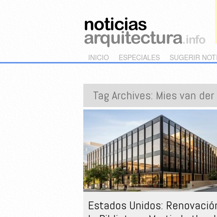
Main menu
Skip to primary content
Skip to secondary content
INICIO
ESPECIALES
SUGERIR NOT
Tag Archives:
Mies van der
Estados Unidos: Renovació