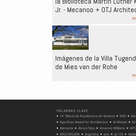
la Biblioteca Martin Luther 
Jr. - Mecanoo + OTJ Archite
mo
Imágenes de la Villa Tugen
de Mies van der Rohe
mo
PALABRAS CLAVE
14° Bienal de Arquitectura de Venecia
3XN
Abu
Aga Khan Award for Architecture
Ai Weiwei
Ai
Alemania
Álvaro Siza
Amancio Williams
APO
ARCHIKUBIK
Argentina
arte
at.103
Atel