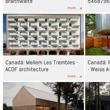
Braithwaite
5468796 
more...
Canadá: Mellem Les Trembles -
Canadá: 
ACDF architecture
- Weiss 
more...