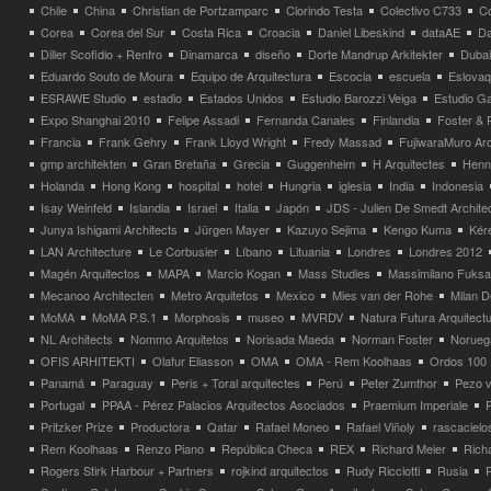
Chile
China
Christian de Portzamparc
Clorindo Testa
Colectivo C733
C
Corea
Corea del Sur
Costa Rica
Croacia
Daniel Libeskind
dataAE
Da
Diller Scofidio + Renfro
Dinamarca
diseño
Dorte Mandrup Arkitekter
Dubai
Eduardo Souto de Moura
Equipo de Arquitectura
Escocia
escuela
Eslovaq
ESRAWE Studio
estadio
Estados Unidos
Estudio Barozzi Veiga
Estudio Ga
Expo Shanghai 2010
Felipe Assadi
Fernanda Canales
Finlandia
Foster & 
Francia
Frank Gehry
Frank Lloyd Wright
Fredy Massad
FujiwaraMuro Arc
gmp architekten
Gran Bretaña
Grecia
Guggenheim
H Arquitectes
Henni
Holanda
Hong Kong
hospital
hotel
Hungria
iglesia
India
Indonesia
Isay Weinfeld
Islandia
Israel
Italia
Japón
JDS - Julien De Smedt Archite
Junya Ishigami Architects
Jürgen Mayer
Kazuyo Sejima
Kengo Kuma
Kéré
LAN Architecture
Le Corbusier
Líbano
Lituania
Londres
Londres 2012
Magén Arquitectos
MAPA
Marcio Kogan
Mass Studies
Massimilano Fuks
Mecanoo Architecten
Metro Arquitetos
Mexico
Mies van der Rohe
Milan 
MoMA
MoMA P.S.1
Morphosis
museo
MVRDV
Natura Futura Arquitect
NL Architects
Nommo Arquitetos
Norisada Maeda
Norman Foster
Norueg
OFIS ARHITEKTI
Olafur Eliasson
OMA
OMA - Rem Koolhaas
Ordos 100
Panamá
Paraguay
Peris + Toral arquitectes
Perú
Peter Zumthor
Pezo v
Portugal
PPAA - Pérez Palacios Arquitectos Asociados
Praemium Imperiale
Pritzker Prize
Productora
Qatar
Rafael Moneo
Rafael Viñoly
rascacielo
Rem Koolhaas
Renzo Piano
República Checa
REX
Richard Meier
Rich
Rogers Stirk Harbour + Partners
rojkind arquitectos
Rudy Ricciotti
Rusia