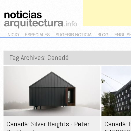
Main menu
Skip to primary content
Skip to secondary content
INICIO
ESPECIALES
SUGERIR NOTICIA
BLOG
ENGLIS
Tag Archives:
Canadá
Canadá: Silver Heights - Peter
Canadá: E