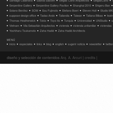
Santiago Calatrava
Saskia Sassen
Selgas Cano Arquitectos
SelgasCano
Serpentine Gallery
Serpentine Gallery Pavilion
Shanghai 2010
Shigeru Ban
Solano Benítez
SOM
Sou Fujimoto
Stefano Boeri
Steven Holl
Studio MK
suppose design office
Tadao Ando
Tailandia
Taiwan
Tatiana Bilbao
teatr
Thomas Heatherwick
Tokio
Toyo Ito
Turquia
Universidad
UNStudio
u
Vietnam
Vila Sebastián Arquitectos
vivienda
vivienda unifamiliar
viviendas
Yoshiharu Tsukamoto
Zaha Hadid
Zaha Hadid Architects
MENÚ
inicio
especiales
links
blog
english
sugerir noticia
newsletter
twitter
diseño y selección de contenidos
Arq. A. Arcuri
|
credits
|