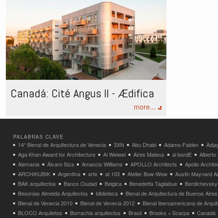
Canadá: Cité Angus II - Ædifica
more...
PALABRAS CLAVE
14° Bienal de Arquitectura de Venecia
3XN
Abu Dhabi
Adamo-Faiden
Adja
Aga Khan Award for Architecture
Ai Weiwei
Aires Mateus
al bordE
Albert
Alemania
Álvaro Siza
Amancio Williams
APOLLO Architects
Apollo Archit
ARCHIKUBIK
Argentina
arte
at.103
Atelier Bow-Wow
Austin Maynard Ar
BAK arquitectos
Banco Ciudad
Belgica
Benedetta Tagliabue
Berdichevsky
Besonias Almeida Arquitectos
biblioteca
Bienal de Arquitectura de Buenos Aires
Bienal de Venecia 2010
Bienal de Venecia 2012
Bienal Iberoamericana de Arqui
BLOCO Arquitetos
Borrachia arquitectos
Brasil
Brooks + Scarpa
Canadá