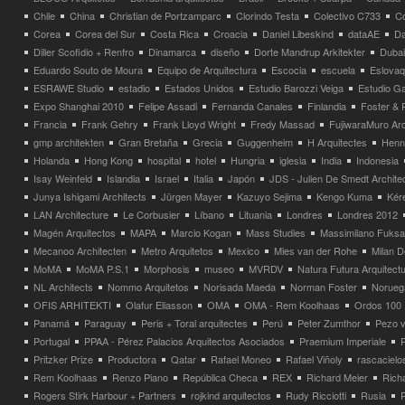
Chile
China
Christian de Portzamparc
Clorindo Testa
Colectivo C733
C
Corea
Corea del Sur
Costa Rica
Croacia
Daniel Libeskind
dataAE
Da
Diller Scofidio + Renfro
Dinamarca
diseño
Dorte Mandrup Arkitekter
Dubai
Eduardo Souto de Moura
Equipo de Arquitectura
Escocia
escuela
Eslovaq
ESRAWE Studio
estadio
Estados Unidos
Estudio Barozzi Veiga
Estudio Ga
Expo Shanghai 2010
Felipe Assadi
Fernanda Canales
Finlandia
Foster & 
Francia
Frank Gehry
Frank Lloyd Wright
Fredy Massad
FujiwaraMuro Arc
gmp architekten
Gran Bretaña
Grecia
Guggenheim
H Arquitectes
Henni
Holanda
Hong Kong
hospital
hotel
Hungria
iglesia
India
Indonesia
Isay Weinfeld
Islandia
Israel
Italia
Japón
JDS - Julien De Smedt Archite
Junya Ishigami Architects
Jürgen Mayer
Kazuyo Sejima
Kengo Kuma
Kéré
LAN Architecture
Le Corbusier
Líbano
Lituania
Londres
Londres 2012
Magén Arquitectos
MAPA
Marcio Kogan
Mass Studies
Massimilano Fuks
Mecanoo Architecten
Metro Arquitetos
Mexico
Mies van der Rohe
Milan 
MoMA
MoMA P.S.1
Morphosis
museo
MVRDV
Natura Futura Arquitect
NL Architects
Nommo Arquitetos
Norisada Maeda
Norman Foster
Norueg
OFIS ARHITEKTI
Olafur Eliasson
OMA
OMA - Rem Koolhaas
Ordos 100
Panamá
Paraguay
Peris + Toral arquitectes
Perú
Peter Zumthor
Pezo v
Portugal
PPAA - Pérez Palacios Arquitectos Asociados
Praemium Imperiale
Pritzker Prize
Productora
Qatar
Rafael Moneo
Rafael Viñoly
rascacielo
Rem Koolhaas
Renzo Piano
República Checa
REX
Richard Meier
Rich
Rogers Stirk Harbour + Partners
rojkind arquitectos
Rudy Ricciotti
Rusia