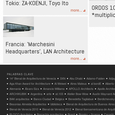
Tokio: ZA-KOENJI, Toyo Ito
ORDOS 10
more...
*multiplic
Francia: 'Marchesini
Headquarters', LAN Architecture
more...
PALABRAS CLAVE
14° Bienal de Arquitectura de Venecia
3XN
Abu Dhabi
Adamo-Faiden
Adja
Aga Khan Award for Architecture
Ai Weiwei
Aires Mateus
al bordE
Albert
Alemania
Álvaro Siza
Amancio Williams
APOLLO Architects
Apollo Archit
ARCHIKUBIK
Argentina
arte
at.103
Atelier Bow-Wow
Austin Maynard Ar
BAK arquitectos
Banco Ciudad
Belgica
Benedetta Tagliabue
Berdichevsky
Besonias Almeida Arquitectos
biblioteca
Bienal de Arquitectura de Buenos Aires
Bienal de Venecia 2010
Bienal de Venecia 2012
Bienal Iberoamericana de Arqui
BLOCO Arquitetos
Borrachia arquitectos
Brasil
Brooks + Scarpa
Canadá