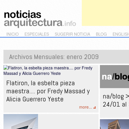
Main menu
Skip to primary content
Skip to secondary content
INICIO
ESPECIALES
SUGERIR NOTICIA
BLOG
ENGLIS
Archivos Mensuales:
enero 2009
Flatiron, la esbelta pieza
maestra.... por Fredy Massad y
na/blog >
Alicia Guerrero Yeste
24/01 al
more...