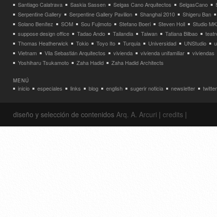
Santiago Calatrava
Saskia Sassen
Selgas Cano Arquitectos
SelgasCano
Serpentine Gallery
Serpentine Gallery Pavilion
Shanghai 2010
Shigeru Ban
Solano Benítez
SOM
Sou Fujimoto
Stefano Boeri
Steven Holl
Studio MK
suppose design office
Tadao Ando
Tailandia
Taiwan
Tatiana Bilbao
teatr
Thomas Heatherwick
Tokio
Toyo Ito
Turquia
Universidad
UNStudio
u
Vietnam
Vila Sebastián Arquitectos
vivienda
vivienda unifamiliar
viviendas
Yoshiharu Tsukamoto
Zaha Hadid
Zaha Hadid Architects
MENÚ
inicio
especiales
links
blog
english
sugerir noticia
newsletter
twitter
diseño y selección de contenidos
Arq. A. Arcuri
|
credits
|