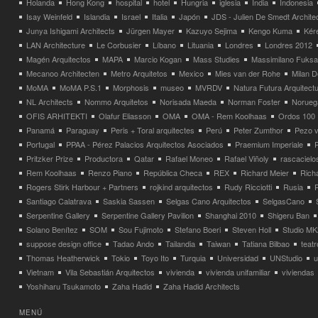
Holanda
Hong Kong
hospital
hotel
Hungria
iglesia
India
Indonesia
Isay Weinfeld
Islandia
Israel
Italia
Japón
JDS - Julien De Smedt Archite
Junya Ishigami Architects
Jürgen Mayer
Kazuyo Sejima
Kengo Kuma
Kéré
LAN Architecture
Le Corbusier
Líbano
Lituania
Londres
Londres 2012
Magén Arquitectos
MAPA
Marcio Kogan
Mass Studies
Massimilano Fuks
Mecanoo Architecten
Metro Arquitetos
Mexico
Mies van der Rohe
Milan 
MoMA
MoMA P.S.1
Morphosis
museo
MVRDV
Natura Futura Arquitect
NL Architects
Nommo Arquitetos
Norisada Maeda
Norman Foster
Norueg
OFIS ARHITEKTI
Olafur Eliasson
OMA
OMA - Rem Koolhaas
Ordos 100
Panamá
Paraguay
Peris + Toral arquitectes
Perú
Peter Zumthor
Pezo v
Portugal
PPAA - Pérez Palacios Arquitectos Asociados
Praemium Imperiale
Pritzker Prize
Productora
Qatar
Rafael Moneo
Rafael Viñoly
rascacielo
Rem Koolhaas
Renzo Piano
República Checa
REX
Richard Meier
Rich
Rogers Stirk Harbour + Partners
rojkind arquitectos
Rudy Ricciotti
Rusia
Santiago Calatrava
Saskia Sassen
Selgas Cano Arquitectos
SelgasCano
Serpentine Gallery
Serpentine Gallery Pavilion
Shanghai 2010
Shigeru Ban
Solano Benítez
SOM
Sou Fujimoto
Stefano Boeri
Steven Holl
Studio MK
suppose design office
Tadao Ando
Tailandia
Taiwan
Tatiana Bilbao
teatr
Thomas Heatherwick
Tokio
Toyo Ito
Turquia
Universidad
UNStudio
u
Vietnam
Vila Sebastián Arquitectos
vivienda
vivienda unifamiliar
viviendas
Yoshiharu Tsukamoto
Zaha Hadid
Zaha Hadid Architects
MENÚ