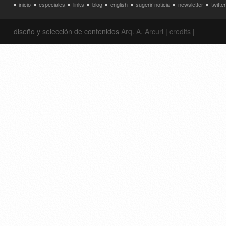
inicio
especiales
links
blog
english
sugerir noticia
newsletter
twitter
diseño y selección de contenidos
Arq. A. Arcuri
|
credits
|