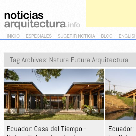
Main menu
Skip to primary content
Skip to secondary content
INICIO
ESPECIALES
SUGERIR NOTICIA
BLOG
ENGLIS
Tag Archives:
Natura Futura Arquitectura
Ecuador: Casa del Tiempo -
Ecuador: 