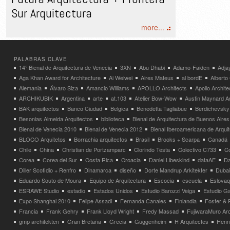
Sur Arquitectura
more...
PALABRAS CLAVE
14° Bienal de Arquitectura de Venecia
3XN
Abu Dhabi
Adamo-Faiden
Adja
Aga Khan Award for Architecture
Ai Weiwei
Aires Mateus
al bordE
Albert
Alemania
Álvaro Siza
Amancio Williams
APOLLO Architects
Apollo Archit
ARCHIKUBIK
Argentina
arte
at.103
Atelier Bow-Wow
Austin Maynard Ar
BAK arquitectos
Banco Ciudad
Belgica
Benedetta Tagliabue
Berdichevsky
Besonias Almeida Arquitectos
biblioteca
Bienal de Arquitectura de Buenos Aires
Bienal de Venecia 2010
Bienal de Venecia 2012
Bienal Iberoamericana de Arqui
BLOCO Arquitetos
Borrachia arquitectos
Brasil
Brooks + Scarpa
Canadá
Chile
China
Christian de Portzamparc
Clorindo Testa
Colectivo C733
C
Corea
Corea del Sur
Costa Rica
Croacia
Daniel Libeskind
dataAE
Da
Diller Scofidio + Renfro
Dinamarca
diseño
Dorte Mandrup Arkitekter
Dubai
Eduardo Souto de Moura
Equipo de Arquitectura
Escocia
escuela
Eslovaq
ESRAWE Studio
estadio
Estados Unidos
Estudio Barozzi Veiga
Estudio Ga
Expo Shanghai 2010
Felipe Assadi
Fernanda Canales
Finlandia
Foster & 
Francia
Frank Gehry
Frank Lloyd Wright
Fredy Massad
FujiwaraMuro Arc
gmp architekten
Gran Bretaña
Grecia
Guggenheim
H Arquitectes
Henni