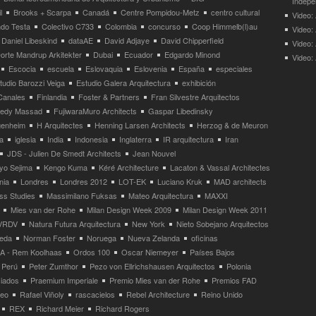
Indepe
l
Brooks + Scarpa
Canadá
Centre Pompidou-Metz
centro cultural
Video: 
ndo Testa
Colectivo C733
Colombia
concurso
Coop Himmelb(l)au
Video:
Daniel Libeskind
dataAE
David Adjaye
David Chipperfield
Video:
orte Mandrup Arkitekter
Dubai
Ecuador
Edgardo Minond
Video:
Escocia
escuela
Eslovaquia
Eslovenia
España
especiales
tudio Barozzi Veiga
Estudio Galera Arquitectura
exhibición
Canales
Finlandia
Foster & Partners
Fran Silvestre Arquitectos
redy Massad
FujiwaraMuro Architects
Gaspar Libedinsky
enheim
H Arquitectes
Henning Larsen Architects
Herzog & de Meuron
a
iglesia
India
Indonesia
Inglaterra
IR arquitectura
Iran
JDS - Julien De Smedt Architects
Jean Nouvel
yo Sejima
Kengo Kuma
Kéré Architecture
Lacaton & Vassal Architectes
nia
Londres
Londres 2012
LOT-EK
Luciano Kruk
MAD architects
ss Studies
Massimilano Fuksas
Mateo Arquitectura
MAXXI
Mies van der Rohe
Milan Design Week 2009
Milan Design Week 2011
VRDV
Natura Futura Arquitectura
New York
Nieto Sobejano Arquitectos
eda
Norman Foster
Noruega
Nueva Zelanda
oficinas
 - Rem Koolhaas
Ordos 100
Oscar Niemeyer
Países Bajos
Perú
Peter Zumthor
Pezo von Ellrichshausen Arquitectos
Polonia
ciados
Praemium Imperiale
Premio Mies van der Rohe
Premios FAD
neo
Rafael Viñoly
rascacielos
Rebel Architecture
Reino Unido
REX
Richard Meier
Richard Rogers