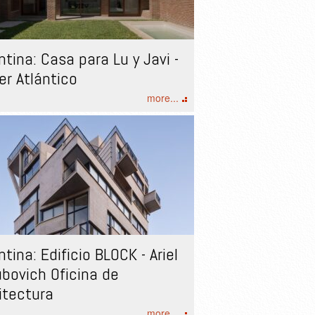
ntina: Casa para Lu y Javi -
ier Atlántico
more...
ntina: Edificio BLOCK - Ariel
bovich Oficina de
itectura
more...