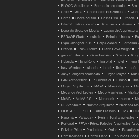
BLOCO Arquitetos
Borrachia arquitectos
Brasi
Chile
China
Christian de Portzamparc
Clori
Corea
Corea del Sur
Costa Rica
Croacia
Diller Scofidio + Renfro
Dinamarca
diseño
D
Eduardo Souto de Moura
Equipo de Arquitectura
ESRAWE Studio
estadio
Estados Unidos
Es
Expo Shanghai 2010
Felipe Assadi
Fernanda 
Francia
Frank Gehry
Frank Lloyd Wright
F
gmp architekten
Gran Bretaña
Grecia
Gugg
Holanda
Hong Kong
hospital
hotel
Hungri
Isay Weinfeld
Islandia
Israel
Italia
Japón
Junya Ishigami Architects
Jürgen Mayer
Kazu
LAN Architecture
Le Corbusier
Líbano
Litua
Magén Arquitectos
MAPA
Marcio Kogan
Ma
Mecanoo Architecten
Metro Arquitetos
Mexico
MoMA
MoMA P.S.1
Morphosis
museo
M
NL Architects
Nommo Arquitetos
Norisada Ma
OFIS ARHITEKTI
Olafur Eliasson
OMA
OMA
Panamá
Paraguay
Peris + Toral arquitectes
Portugal
PPAA - Pérez Palacios Arquitectos Aso
Pritzker Prize
Productora
Qatar
Rafael Mo
Rem Koolhaas
Renzo Piano
República Checa