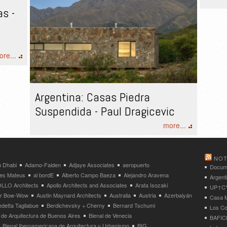
as -
re...
Argentina: Casas Piedra
Suspendida - Paul Dragicevic
more...
NOT
 Dhabi
Adamo-Faiden
Adjaye Associates
aeropuerto
Docume
res Mateus
al bordE
Alberto Campo Baeza
Alejandro Aravena
Argent
LLO Architects
Apollo Architects and Associates
Arata Isozaki
UP↑CYC
ier Bow-Wow
Austin Maynard Architects
Australia
Austria
Azerbaiyán
Casa M
detta Tagliabue
Berdichevsky + Cherny
Bernard Tschumi
Los Co
 de Arquitectura de Buenos Aires
Bienal de Venecia
BAFICI
Bienal Iberoamericana de Arquitectura y Urbanismo
BIG