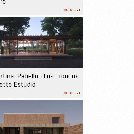
ro
more...
ntina: Pabellón Los Troncos
letto Estudio
more...