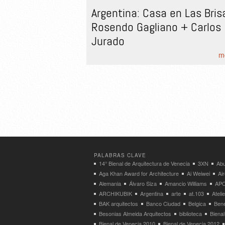
Argentina: Casa en Las Bris
Rosendo Gagliano + Carlos
Jurado
mo
PALABRAS CLAVE
14° Bienal de Arquitectura de Venecia
3XN
Abu
Aga Khan Award for Architecture
Ai Weiwei
Ai
Alemania
Álvaro Siza
Amancio Williams
APO
ARCHIKUBIK
Argentina
arte
at.103
Atel
BAK arquitectos
Banco Ciudad
Belgica
Bene
Besonias Almeida Arquitectos
biblioteca
Bienal
Bienal de Venecia 2010
Bienal de Venecia 2012