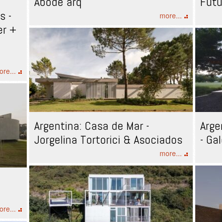
Ábode arq
Futu
s -
more...
er +
re...
Argentina: Casa de Mar -
Arge
Jorgelina Tortorici & Asociados
- Ga
more...
re...