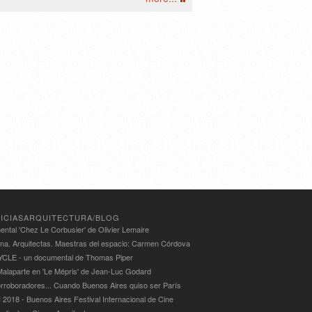
ICIASARQUITECTURA/BLOG
ntal 'Chez Le Corbusier' de Olivier Lemaire
ina. Arquitectas. Maestras del espacio: Carmen Córdova
LE - un documental de Thomas Piper
alaparte en 'Le Mépris' de Jean-Luc Godard
rroboradores... Cuando Buenos Aires quiso ser París
 2018 - Buenos Aires Festival Internacional de Cine