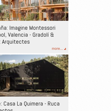
ña: Imagine Montessori
ol, Valencia - Gradolí &
 Arquitectes
more...
e: Casa La Quimera - Ruca
ectos