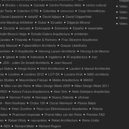
Indepe
l
Brooks + Scarpa
Canadá
Centre Pompidou-Metz
centro cultural
Video: 
ndo Testa
Colectivo C733
Colombia
concurso
Coop Himmelb(l)au
Video:
Daniel Libeskind
dataAE
David Adjaye
David Chipperfield
Video:
orte Mandrup Arkitekter
Dubai
Ecuador
Edgardo Minond
Video:
Escocia
escuela
Eslovaquia
Eslovenia
España
especiales
tudio Barozzi Veiga
Estudio Galera Arquitectura
exhibición
Canales
Finlandia
Foster & Partners
Fran Silvestre Arquitectos
redy Massad
FujiwaraMuro Architects
Gaspar Libedinsky
enheim
H Arquitectes
Henning Larsen Architects
Herzog & de Meuron
a
iglesia
India
Indonesia
Inglaterra
IR arquitectura
Iran
JDS - Julien De Smedt Architects
Jean Nouvel
yo Sejima
Kengo Kuma
Kéré Architecture
Lacaton & Vassal Architectes
nia
Londres
Londres 2012
LOT-EK
Luciano Kruk
MAD architects
ss Studies
Massimilano Fuksas
Mateo Arquitectura
MAXXI
Mies van der Rohe
Milan Design Week 2009
Milan Design Week 2011
VRDV
Natura Futura Arquitectura
New York
Nieto Sobejano Arquitectos
eda
Norman Foster
Noruega
Nueva Zelanda
oficinas
 - Rem Koolhaas
Ordos 100
Oscar Niemeyer
Países Bajos
Perú
Peter Zumthor
Pezo von Ellrichshausen Arquitectos
Polonia
ciados
Praemium Imperiale
Premio Mies van der Rohe
Premios FAD
neo
Rafael Viñoly
rascacielos
Rebel Architecture
Reino Unido
REX
Richard Meier
Richard Rogers