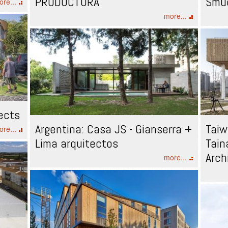
PRODUCTORA
Smud
re...
more...
ects
Argentina: Casa JS - Gianserra +
Taiw
re...
Lima arquitectos
Tain
Arch
more...