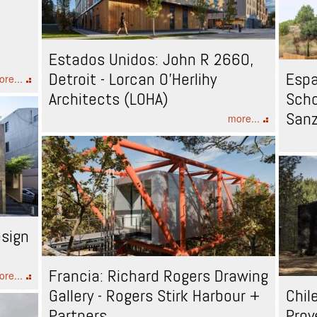
Estados Unidos: John R 2660,
Detroit - Lorcan O’Herlihy
Espa
re...
Architects (LOHA)
Scho
Sanz
more...
esign
Francia: Richard Rogers Drawing
re...
Gallery - Rogers Stirk Harbour +
Chil
Partners
Proy