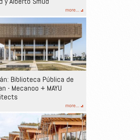
 y Alberto Smud
more...
án: Biblioteca Pública de
an - Mecanoo + MAYU
itects
more...