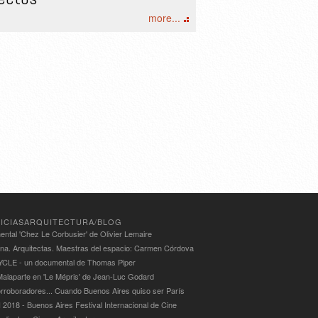
more...
ICIASARQUITECTURA/BLOG
ntal 'Chez Le Corbusier' de Olivier Lemaire
ina. Arquitectas. Maestras del espacio: Carmen Córdova
LE - un documental de Thomas Piper
alaparte en 'Le Mépris' de Jean-Luc Godard
rroboradores... Cuando Buenos Aires quiso ser París
 2018 - Buenos Aires Festival Internacional de Cine