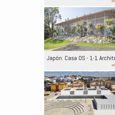
mo
Japón: Casa OS - 1-1 Archit
mo