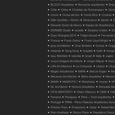
BLOCO Arquitetos
Borrachia arquitectos
Brasi
Chile
China
Christian de Portzamparc
Clori
Corea
Corea del Sur
Costa Rica
Croacia
Diller Scofidio + Renfro
Dinamarca
diseño
D
Eduardo Souto de Moura
Equipo de Arquitectura
ESRAWE Studio
estadio
Estados Unidos
Es
Expo Shanghai 2010
Felipe Assadi
Fernanda 
Francia
Frank Gehry
Frank Lloyd Wright
F
gmp architekten
Gran Bretaña
Grecia
Gugg
Holanda
Hong Kong
hospital
hotel
Hungri
Isay Weinfeld
Islandia
Israel
Italia
Japón
Junya Ishigami Architects
Jürgen Mayer
Kazu
LAN Architecture
Le Corbusier
Líbano
Litua
Magén Arquitectos
MAPA
Marcio Kogan
Ma
Mecanoo Architecten
Metro Arquitetos
Mexico
MoMA
MoMA P.S.1
Morphosis
museo
M
NL Architects
Nommo Arquitetos
Norisada Ma
OFIS ARHITEKTI
Olafur Eliasson
OMA
OMA
Panamá
Paraguay
Peris + Toral arquitectes
Portugal
PPAA - Pérez Palacios Arquitectos Aso
Pritzker Prize
Productora
Qatar
Rafael Mo
Rem Koolhaas
Renzo Piano
República Checa