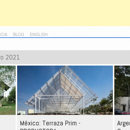
ICIA
BLOG
ENGLISH
ro 2021
México: Terraza Prim -
Arge