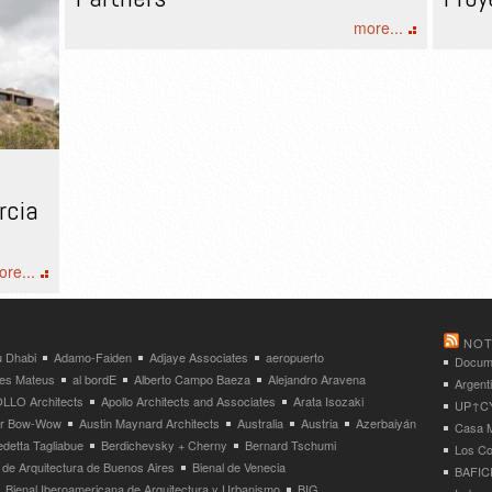
more...
rcia
re...
NOT
 Dhabi
Adamo-Faiden
Adjaye Associates
aeropuerto
Docume
res Mateus
al bordE
Alberto Campo Baeza
Alejandro Aravena
Argent
LLO Architects
Apollo Architects and Associates
Arata Isozaki
UP↑CYC
ier Bow-Wow
Austin Maynard Architects
Australia
Austria
Azerbaiyán
Casa M
detta Tagliabue
Berdichevsky + Cherny
Bernard Tschumi
Los Co
 de Arquitectura de Buenos Aires
Bienal de Venecia
BAFICI
Bienal Iberoamericana de Arquitectura y Urbanismo
BIG