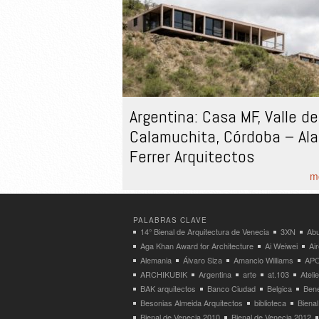
Argentina: Casa MF, Valle de
Calamuchita, Córdoba – Ala
Ferrer Arquitectos
mo
PALABRAS CLAVE
14° Bienal de Arquitectura de Venecia
3XN
Abu
Aga Khan Award for Architecture
Ai Weiwei
Ai
Alemania
Álvaro Siza
Amancio Williams
APO
ARCHIKUBIK
Argentina
arte
at.103
Atel
BAK arquitectos
Banco Ciudad
Belgica
Bene
Besonias Almeida Arquitectos
biblioteca
Bienal
Bienal de Venecia 2010
Bienal de Venecia 2012