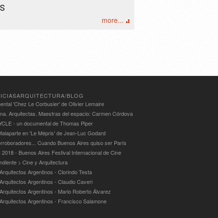
s
more...
ICIASARQUITECTURA/BLOG
ntal 'Chez Le Corbusier' de Olivier Lemaire
ina. Arquitectas. Maestras del espacio: Carmen Córdova
LE - un documental de Thomas Piper
alaparte en 'Le Mépris' de Jean-Luc Godard
rroboradores... Cuando Buenos Aires quiso ser París
 2018 - Buenos Aires Festival Internacional de Cine
ndiente > Cine y Arquitectura
Arquitectos Argentinos - Clorindo Testa
 Arquitectos Argentinos - Claudio Caveri
 Arquitectos Argentinos - Mario Roberto Álvarez
 Arquitectos Argentinos - Francisco Salamone