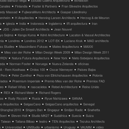
tudio Barozzi Veiga
Estudio Galera Arquitectura
exhibición
Canales
Finlandia
Foster & Partners
Fran Silvestre Arquitectos
redy Massad
FujiwaraMuro Architects
Gaspar Libedinsky
enheim
H Arquitectes
Henning Larsen Architects
Herzog & de Meuron
a
iglesia
India
Indonesia
Inglaterra
IR arquitectura
Iran
JDS - Julien De Smedt Architects
Jean Nouvel
yo Sejima
Kengo Kuma
Kéré Architecture
Lacaton & Vassal Architectes
nia
Londres
Londres 2012
LOT-EK
Luciano Kruk
MAD architects
ss Studies
Massimilano Fuksas
Mateo Arquitectura
MAXXI
Mies van der Rohe
Milan Design Week 2009
Milan Design Week 2011
VRDV
Natura Futura Arquitectura
New York
Nieto Sobejano Arquitectos
eda
Norman Foster
Noruega
Nueva Zelanda
oficinas
 - Rem Koolhaas
Ordos 100
Oscar Niemeyer
Países Bajos
Perú
Peter Zumthor
Pezo von Ellrichshausen Arquitectos
Polonia
ciados
Praemium Imperiale
Premio Mies van der Rohe
Premios FAD
neo
Rafael Viñoly
rascacielos
Rebel Architecture
Reino Unido
REX
Richard Meier
Richard Rogers
tos
Rudy Ricciotti
Rusia
Ryue Nishizawa
SANAA
o Arquitectos
SelgasCano
SelgasCano arquitectos
Senegal
Shanghai 2010
Shigeru Ban
Singapur
Smiljan Radic
Snøhetta
Boeri
Steven Holl
Studio MK27
Sudáfrica
Suecia
Suiza
Taiwan
Tatiana Bilbao
teatro
TEN Arquitectos
Tezuka Architects
a
Universidad
UNStudio
urbanismo
Uruguay
VAUMM
video