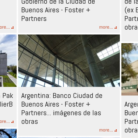
Gobierno de la Ciudad de
de l
Buenos Aires - Foster +
(ex 
Partners
Part
obra
re...
more...
a Pak
Argentina: Banco Ciudad de
lierB
Buenos Aires - Foster +
Arge
Partners... imágenes de las
Buen
obras
Part
re...
obra
more...