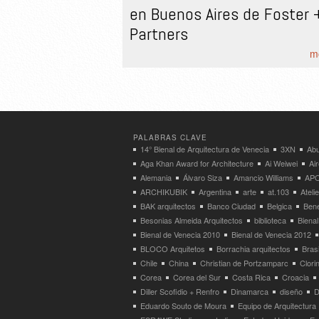
en Buenos Aires de Foster 
Partners
mo
PALABRAS CLAVE
14° Bienal de Arquitectura de Venecia
3XN
Abu
Aga Khan Award for Architecture
Ai Weiwei
Ai
Alemania
Álvaro Siza
Amancio Williams
APO
ARCHIKUBIK
Argentina
arte
at.103
Atel
BAK arquitectos
Banco Ciudad
Belgica
Bene
Besonias Almeida Arquitectos
biblioteca
Bienal
Bienal de Venecia 2010
Bienal de Venecia 2012
BLOCO Arquitetos
Borrachia arquitectos
Brasi
Chile
China
Christian de Portzamparc
Clori
Corea
Corea del Sur
Costa Rica
Croacia
Diller Scofidio + Renfro
Dinamarca
diseño
D
Eduardo Souto de Moura
Equipo de Arquitectura