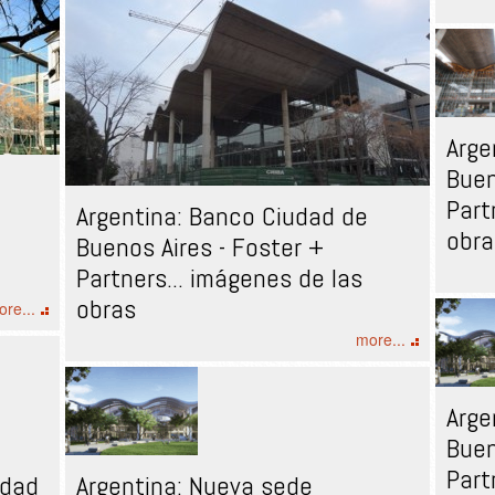
Arge
Buen
Part
Argentina: Banco Ciudad de
obra
Buenos Aires - Foster +
Partners... imágenes de las
obras
re...
more...
Arge
Buen
Part
udad
Argentina: Nueva sede