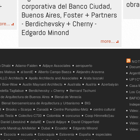
obra
+
corporativa del Banco Ciudad,
Buenos Aires, Foster + Partners
- Berdichevsky + Cherny -
re...
Edgardo Minond
more...
NOT
 Dhabi
Adamo-Faiden
Adjaye Associates
aeropuerto
Docume
res Mateus
al bordE
Alberto Campo Baeza
Alejandro Aravena
Argent
LLO Architects
Apollo Architects and Associates
Arata Isozaki
UP↑CYC
ier Bow-Wow
Austin Maynard Architects
Australia
Austria
Azerbaiyán
Casa M
detta Tagliabue
Berdichevsky + Cherny
Bernard Tschumi
Los Co
 de Arquitectura de Buenos Aires
Bienal de Venecia
BAFICI
Bienal Iberoamericana de Arquitectura y Urbanismo
BIG
Indepe
l
Brooks + Scarpa
Canadá
Centre Pompidou-Metz
centro cultural
Video: 
ndo Testa
Colectivo C733
Colombia
concurso
Coop Himmelb(l)au
Video:
Daniel Libeskind
dataAE
David Adjaye
David Chipperfield
Video:
orte Mandrup Arkitekter
Dubai
Ecuador
Edgardo Minond
Video:
Escocia
escuela
Eslovaquia
Eslovenia
España
especiales