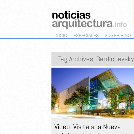
Main menu
Skip to primary content
Skip to secondary content
INICIO
ESPECIALES
SUGERIR NOT
Tag Archives:
Berdichevsky
Video: Visita a la Nueva