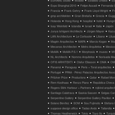
ESRAWE Studio
estadio
Estados Unidos
Es
Expo Shanghai 2010
Felipe Assadi
Fernanda 
Francia
Frank Gehry
Frank Lloyd Wright
F
gmp architekten
Gran Bretaña
Grecia
Gugg
Holanda
Hong Kong
hospital
hotel
Hungri
Isay Weinfeld
Islandia
Israel
Italia
Japón
Junya Ishigami Architects
Jürgen Mayer
Kazu
LAN Architecture
Le Corbusier
Líbano
Litua
Magén Arquitectos
MAPA
Marcio Kogan
Ma
Mecanoo Architecten
Metro Arquitetos
Mexico
MoMA
MoMA P.S.1
Morphosis
museo
M
NL Architects
Nommo Arquitetos
Norisada Ma
OFIS ARHITEKTI
Olafur Eliasson
OMA
OMA
Panamá
Paraguay
Peris + Toral arquitectes
Portugal
PPAA - Pérez Palacios Arquitectos Aso
Pritzker Prize
Productora
Qatar
Rafael Mo
Rem Koolhaas
Renzo Piano
República Checa
Rogers Stirk Harbour + Partners
rojkind arquitec
Santiago Calatrava
Saskia Sassen
Selgas Can
Serpentine Gallery
Serpentine Gallery Pavilion
Solano Benítez
SOM
Sou Fujimoto
Stefano 
suppose design office
Tadao Ando
Tailandia
Thomas Heatherwick
Tokio
Toyo Ito
Turqui