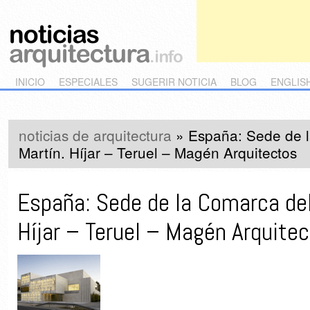
Main menu
Skip to primary content
Skip to secondary content
INICIO
ESPECIALES
SUGERIR NOTICIA
BLOG
ENGLIS
noticias de arquitectura
»
España: Sede de l
Martín. Híjar – Teruel – Magén Arquitectos
España: Sede de la Comarca del
Híjar – Teruel – Magén Arquite