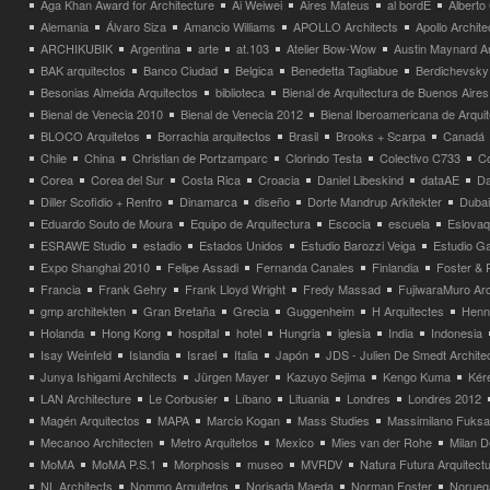
Aga Khan Award for Architecture
Ai Weiwei
Aires Mateus
al bordE
Albert
Alemania
Álvaro Siza
Amancio Williams
APOLLO Architects
Apollo Archit
ARCHIKUBIK
Argentina
arte
at.103
Atelier Bow-Wow
Austin Maynard Ar
BAK arquitectos
Banco Ciudad
Belgica
Benedetta Tagliabue
Berdichevsky
Besonias Almeida Arquitectos
biblioteca
Bienal de Arquitectura de Buenos Aires
Bienal de Venecia 2010
Bienal de Venecia 2012
Bienal Iberoamericana de Arqui
BLOCO Arquitetos
Borrachia arquitectos
Brasil
Brooks + Scarpa
Canadá
Chile
China
Christian de Portzamparc
Clorindo Testa
Colectivo C733
C
Corea
Corea del Sur
Costa Rica
Croacia
Daniel Libeskind
dataAE
Da
Diller Scofidio + Renfro
Dinamarca
diseño
Dorte Mandrup Arkitekter
Dubai
Eduardo Souto de Moura
Equipo de Arquitectura
Escocia
escuela
Eslovaq
ESRAWE Studio
estadio
Estados Unidos
Estudio Barozzi Veiga
Estudio Ga
Expo Shanghai 2010
Felipe Assadi
Fernanda Canales
Finlandia
Foster & 
Francia
Frank Gehry
Frank Lloyd Wright
Fredy Massad
FujiwaraMuro Arc
gmp architekten
Gran Bretaña
Grecia
Guggenheim
H Arquitectes
Henni
Holanda
Hong Kong
hospital
hotel
Hungria
iglesia
India
Indonesia
Isay Weinfeld
Islandia
Israel
Italia
Japón
JDS - Julien De Smedt Archite
Junya Ishigami Architects
Jürgen Mayer
Kazuyo Sejima
Kengo Kuma
Kéré
LAN Architecture
Le Corbusier
Líbano
Lituania
Londres
Londres 2012
Magén Arquitectos
MAPA
Marcio Kogan
Mass Studies
Massimilano Fuks
Mecanoo Architecten
Metro Arquitetos
Mexico
Mies van der Rohe
Milan 
MoMA
MoMA P.S.1
Morphosis
museo
MVRDV
Natura Futura Arquitect
NL Architects
Nommo Arquitetos
Norisada Maeda
Norman Foster
Norueg