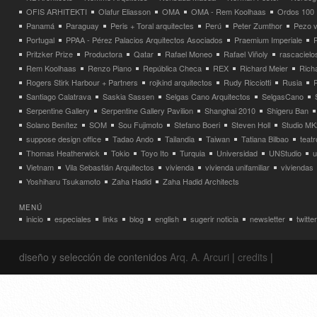
OFIS ARHITEKTI
Olafur Eliasson
OMA
OMA - Rem Koolhaas
Ordos 100
Panamá
Paraguay
Peris + Toral arquitectes
Perú
Peter Zumthor
Pezo v
Portugal
PPAA - Pérez Palacios Arquitectos Asociados
Praemium Imperiale
Pritzker Prize
Productora
Qatar
Rafael Moneo
Rafael Viñoly
rascacielo
Rem Koolhaas
Renzo Piano
República Checa
REX
Richard Meier
Rich
Rogers Stirk Harbour + Partners
rojkind arquitectos
Rudy Ricciotti
Rusia
Santiago Calatrava
Saskia Sassen
Selgas Cano Arquitectos
SelgasCano
Serpentine Gallery
Serpentine Gallery Pavilion
Shanghai 2010
Shigeru Ban
Solano Benítez
SOM
Sou Fujimoto
Stefano Boeri
Steven Holl
Studio MK
suppose design office
Tadao Ando
Tailandia
Taiwan
Tatiana Bilbao
teatr
Thomas Heatherwick
Tokio
Toyo Ito
Turquia
Universidad
UNStudio
u
Vietnam
Vila Sebastián Arquitectos
vivienda
vivienda unifamiliar
viviendas
Yoshiharu Tsukamoto
Zaha Hadid
Zaha Hadid Architects
MENÚ
inicio
especiales
links
blog
english
sugerir noticia
newsletter
twitter
diseño y selección de contenidos
Arq. A. Arcuri
|
credits
|