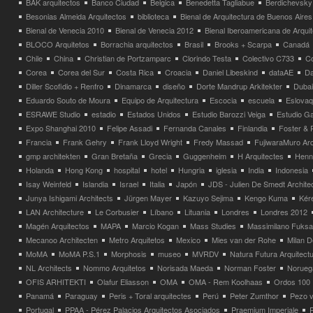
BAK arquitectos
Banco Ciudad
Belgica
Benedetta Tagliabue
Berdichevsky
Besonias Almeida Arquitectos
biblioteca
Bienal de Arquitectura de Buenos Aires
Bienal de Venecia 2010
Bienal de Venecia 2012
Bienal Iberoamericana de Arqui
BLOCO Arquitetos
Borrachia arquitectos
Brasil
Brooks + Scarpa
Canadá
Chile
China
Christian de Portzamparc
Clorindo Testa
Colectivo C733
C
Corea
Corea del Sur
Costa Rica
Croacia
Daniel Libeskind
dataAE
Da
Diller Scofidio + Renfro
Dinamarca
diseño
Dorte Mandrup Arkitekter
Dubai
Eduardo Souto de Moura
Equipo de Arquitectura
Escocia
escuela
Eslovaq
ESRAWE Studio
estadio
Estados Unidos
Estudio Barozzi Veiga
Estudio Ga
Expo Shanghai 2010
Felipe Assadi
Fernanda Canales
Finlandia
Foster & 
Francia
Frank Gehry
Frank Lloyd Wright
Fredy Massad
FujiwaraMuro Arc
gmp architekten
Gran Bretaña
Grecia
Guggenheim
H Arquitectes
Henni
Holanda
Hong Kong
hospital
hotel
Hungria
iglesia
India
Indonesia
Isay Weinfeld
Islandia
Israel
Italia
Japón
JDS - Julien De Smedt Archite
Junya Ishigami Architects
Jürgen Mayer
Kazuyo Sejima
Kengo Kuma
Kéré
LAN Architecture
Le Corbusier
Líbano
Lituania
Londres
Londres 2012
Magén Arquitectos
MAPA
Marcio Kogan
Mass Studies
Massimilano Fuks
Mecanoo Architecten
Metro Arquitetos
Mexico
Mies van der Rohe
Milan 
MoMA
MoMA P.S.1
Morphosis
museo
MVRDV
Natura Futura Arquitect
NL Architects
Nommo Arquitetos
Norisada Maeda
Norman Foster
Norueg
OFIS ARHITEKTI
Olafur Eliasson
OMA
OMA - Rem Koolhaas
Ordos 100
Panamá
Paraguay
Peris + Toral arquitectes
Perú
Peter Zumthor
Pezo v
Portugal
PPAA - Pérez Palacios Arquitectos Asociados
Praemium Imperiale