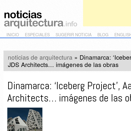
Main menu
Skip to primary content
Skip to secondary content
INICIO
ESPECIALES
SUGERIR NOTICIA
BLOG
ENGLIS
noticias de arquitectura
»
Dinamarca: ‘Iceber
JDS Architects… imágenes de las obras
Dinamarca: ‘Iceberg Project’, 
Architects… imágenes de las o