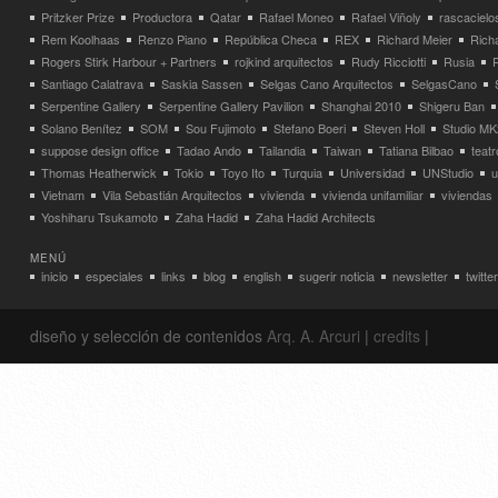
Pritzker Prize
Productora
Qatar
Rafael Moneo
Rafael Viñoly
rascacielo
Rem Koolhaas
Renzo Piano
República Checa
REX
Richard Meier
Rich
Rogers Stirk Harbour + Partners
rojkind arquitectos
Rudy Ricciotti
Rusia
Santiago Calatrava
Saskia Sassen
Selgas Cano Arquitectos
SelgasCano
Serpentine Gallery
Serpentine Gallery Pavilion
Shanghai 2010
Shigeru Ban
Solano Benítez
SOM
Sou Fujimoto
Stefano Boeri
Steven Holl
Studio MK
suppose design office
Tadao Ando
Tailandia
Taiwan
Tatiana Bilbao
teatr
Thomas Heatherwick
Tokio
Toyo Ito
Turquia
Universidad
UNStudio
u
Vietnam
Vila Sebastián Arquitectos
vivienda
vivienda unifamiliar
viviendas
Yoshiharu Tsukamoto
Zaha Hadid
Zaha Hadid Architects
MENÚ
inicio
especiales
links
blog
english
sugerir noticia
newsletter
twitter
diseño y selección de contenidos
Arq. A. Arcuri
|
credits
|