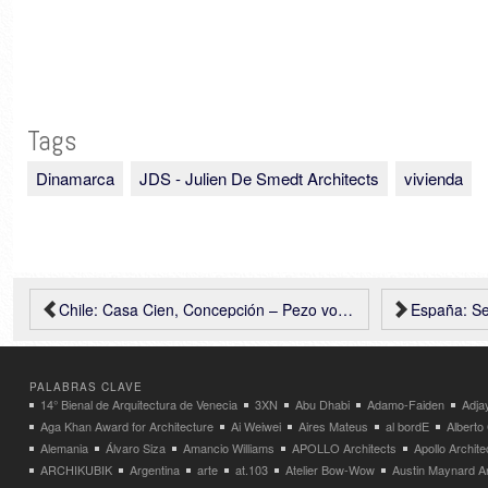
Tags
Dinamarca
JDS - Julien De Smedt Architects
vivienda
Chile: Casa Cien, Concepción – Pezo von Ellrichshausen
España: Sede de la Co
PALABRAS CLAVE
14° Bienal de Arquitectura de Venecia
3XN
Abu Dhabi
Adamo-Faiden
Adja
Aga Khan Award for Architecture
Ai Weiwei
Aires Mateus
al bordE
Albert
Alemania
Álvaro Siza
Amancio Williams
APOLLO Architects
Apollo Archit
ARCHIKUBIK
Argentina
arte
at.103
Atelier Bow-Wow
Austin Maynard Ar