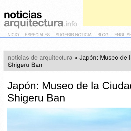
Main menu
Skip to primary content
Skip to secondary content
INICIO
ESPECIALES
SUGERIR NOTICIA
BLOG
ENGLIS
noticias de arquitectura
»
Japón: Museo de l
Shigeru Ban
Japón: Museo de la Ciuda
Shigeru Ban