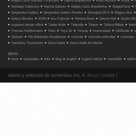
Rogers Stirk Harbour + Partners
rojkind arquitectos
Rudy Ricciotti
Rusia
Santiago Calatrava
Saskia Sassen
Selgas Cano Arquitectos
SelgasCano
Serpentine Gallery
Serpentine Gallery Pavilion
Shanghai 2010
Shigeru Ban
Solano Benítez
SOM
Sou Fujimoto
Stefano Boeri
Steven Holl
Studio MK
suppose design office
Tadao Ando
Tailandia
Taiwan
Tatiana Bilbao
teatr
Thomas Heatherwick
Tokio
Toyo Ito
Turquia
Universidad
UNStudio
u
Vietnam
Vila Sebastián Arquitectos
vivienda
vivienda unifamiliar
viviendas
Yoshiharu Tsukamoto
Zaha Hadid
Zaha Hadid Architects
MENÚ
inicio
especiales
links
blog
english
sugerir noticia
newsletter
twitter
diseño y selección de contenidos
Arq. A. Arcuri
|
credits
|