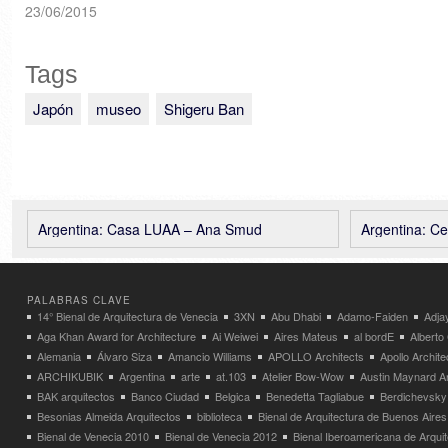
23/06/2015
Tags
Japón
museo
Shigeru Ban
Argentina: Casa LUAA – Ana Smud
Argentina: Centro 
PALABRAS CLAVE
14° Bienal de Arquitectura de Venecia
3XN
Abu Dhabi
Adamo-Faiden
Adja
Aga Khan Award for Architecture
Ai Weiwei
Aires Mateus
al bordE
Albert
Alemania
Álvaro Siza
Amancio Williams
APOLLO Architects
Apollo Archit
ARCHIKUBIK
Argentina
arte
at.103
Atelier Bow-Wow
Austin Maynard Ar
BAK arquitectos
Banco Ciudad
Belgica
Benedetta Tagliabue
Berdichevsky
Besonias Almeida Arquitectos
biblioteca
Bienal de Arquitectura de Buenos Aires
Bienal de Venecia 2010
Bienal de Venecia 2012
Bienal Iberoamericana de Arqui