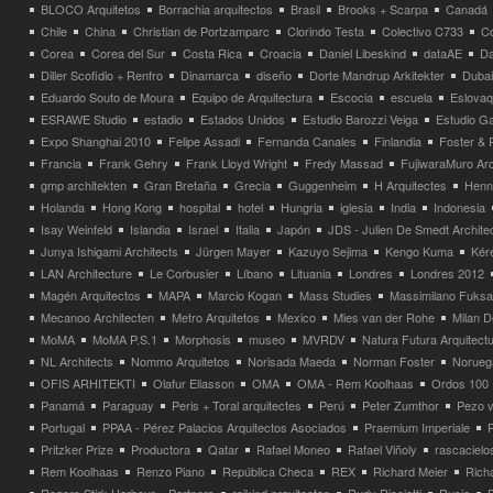
BLOCO Arquitetos
Borrachia arquitectos
Brasil
Brooks + Scarpa
Canadá
Chile
China
Christian de Portzamparc
Clorindo Testa
Colectivo C733
C
Corea
Corea del Sur
Costa Rica
Croacia
Daniel Libeskind
dataAE
Da
Diller Scofidio + Renfro
Dinamarca
diseño
Dorte Mandrup Arkitekter
Dubai
Eduardo Souto de Moura
Equipo de Arquitectura
Escocia
escuela
Eslovaq
ESRAWE Studio
estadio
Estados Unidos
Estudio Barozzi Veiga
Estudio Ga
Expo Shanghai 2010
Felipe Assadi
Fernanda Canales
Finlandia
Foster & 
Francia
Frank Gehry
Frank Lloyd Wright
Fredy Massad
FujiwaraMuro Arc
gmp architekten
Gran Bretaña
Grecia
Guggenheim
H Arquitectes
Henni
Holanda
Hong Kong
hospital
hotel
Hungria
iglesia
India
Indonesia
Isay Weinfeld
Islandia
Israel
Italia
Japón
JDS - Julien De Smedt Archite
Junya Ishigami Architects
Jürgen Mayer
Kazuyo Sejima
Kengo Kuma
Kéré
LAN Architecture
Le Corbusier
Líbano
Lituania
Londres
Londres 2012
Magén Arquitectos
MAPA
Marcio Kogan
Mass Studies
Massimilano Fuks
Mecanoo Architecten
Metro Arquitetos
Mexico
Mies van der Rohe
Milan 
MoMA
MoMA P.S.1
Morphosis
museo
MVRDV
Natura Futura Arquitect
NL Architects
Nommo Arquitetos
Norisada Maeda
Norman Foster
Norueg
OFIS ARHITEKTI
Olafur Eliasson
OMA
OMA - Rem Koolhaas
Ordos 100
Panamá
Paraguay
Peris + Toral arquitectes
Perú
Peter Zumthor
Pezo v
Portugal
PPAA - Pérez Palacios Arquitectos Asociados
Praemium Imperiale
Pritzker Prize
Productora
Qatar
Rafael Moneo
Rafael Viñoly
rascacielo
Rem Koolhaas
Renzo Piano
República Checa
REX
Richard Meier
Rich