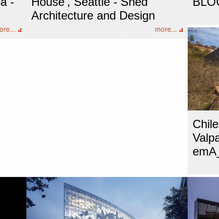
a -
House', Seattle - Shed
BLOC
Architecture and Design
re...
more...
Chil
Valpa
emA_