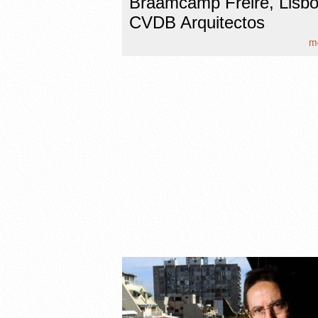
Braamcamp Freire, Lisbo
CVDB Arquitectos
mo