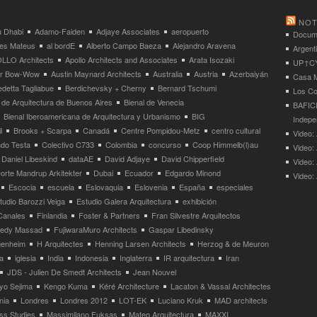
NOT
 Dhabi
Adamo-Faiden
Adjaye Associates
aeropuerto
Docume
res Mateus
al bordE
Alberto Campo Baeza
Alejandro Aravena
Argent
LLO Architects
Apollo Architects and Associates
Arata Isozaki
UP↑CYC
ier Bow-Wow
Austin Maynard Architects
Australia
Austria
Azerbaiyán
Casa M
detta Tagliabue
Berdichevsky + Cherny
Bernard Tschumi
Los Co
 de Arquitectura de Buenos Aires
Bienal de Venecia
BAFICI
Bienal Iberoamericana de Arquitectura y Urbanismo
BIG
Indepe
l
Brooks + Scarpa
Canadá
Centre Pompidou-Metz
centro cultural
Video: 
ndo Testa
Colectivo C733
Colombia
concurso
Coop Himmelb(l)au
Video:
Daniel Libeskind
dataAE
David Adjaye
David Chipperfield
Video:
orte Mandrup Arkitekter
Dubai
Ecuador
Edgardo Minond
Video:
Escocia
escuela
Eslovaquia
Eslovenia
España
especiales
tudio Barozzi Veiga
Estudio Galera Arquitectura
exhibición
Canales
Finlandia
Foster & Partners
Fran Silvestre Arquitectos
redy Massad
FujiwaraMuro Architects
Gaspar Libedinsky
enheim
H Arquitectes
Henning Larsen Architects
Herzog & de Meuron
a
iglesia
India
Indonesia
Inglaterra
IR arquitectura
Iran
JDS - Julien De Smedt Architects
Jean Nouvel
yo Sejima
Kengo Kuma
Kéré Architecture
Lacaton & Vassal Architectes
nia
Londres
Londres 2012
LOT-EK
Luciano Kruk
MAD architects
ss Studies
Massimilano Fuksas
Mateo Arquitectura
MAXXI