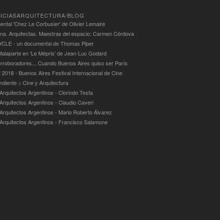
ICIASARQUITECTURA/BLOG
ntal 'Chez Le Corbusier' de Olivier Lemaire
ina. Arquitectas. Maestras del espacio: Carmen Córdova
LE - un documental de Thomas Piper
alaparte en 'Le Mépris' de Jean-Luc Godard
rroboradores... Cuando Buenos Aires quiso ser París
 2018 - Buenos Aires Festival Internacional de Cine
ndiente > Cine y Arquitectura
Arquitectos Argentinos - Clorindo Testa
 Arquitectos Argentinos - Claudio Caveri
 Arquitectos Argentinos - Mario Roberto Álvarez
 Arquitectos Argentinos - Francisco Salamone