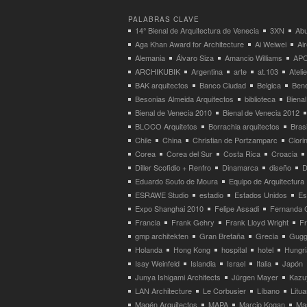
PALABRAS CLAVE
14° Bienal de Arquitectura de Venecia
3XN
Abu
Aga Khan Award for Architecture
Ai Weiwei
Ai
Alemania
Álvaro Siza
Amancio Williams
APO
ARCHIKUBIK
Argentina
arte
at.103
Atel
BAK arquitectos
Banco Ciudad
Belgica
Bene
Besonias Almeida Arquitectos
biblioteca
Bienal
Bienal de Venecia 2010
Bienal de Venecia 2012
BLOCO Arquitetos
Borrachia arquitectos
Brasi
Chile
China
Christian de Portzamparc
Clori
Corea
Corea del Sur
Costa Rica
Croacia
Diller Scofidio + Renfro
Dinamarca
diseño
D
Eduardo Souto de Moura
Equipo de Arquitectura
ESRAWE Studio
estadio
Estados Unidos
Es
Expo Shanghai 2010
Felipe Assadi
Fernanda 
Francia
Frank Gehry
Frank Lloyd Wright
F
gmp architekten
Gran Bretaña
Grecia
Gugg
Holanda
Hong Kong
hospital
hotel
Hungri
Isay Weinfeld
Islandia
Israel
Italia
Japón
Junya Ishigami Architects
Jürgen Mayer
Kazu
LAN Architecture
Le Corbusier
Líbano
Litua
Magén Arquitectos
MAPA
Marcio Kogan
Ma