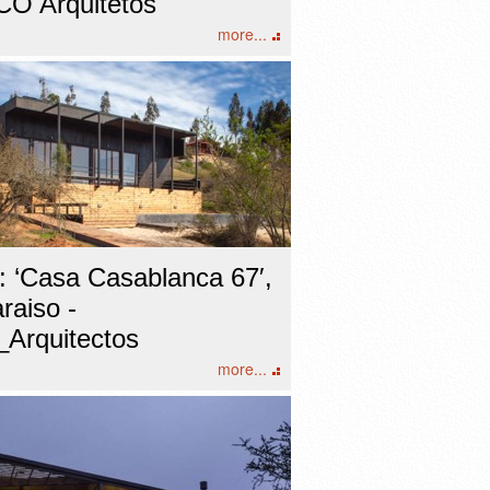
O Arquitetos
more...
e: ‘Casa Casablanca 67′,
raiso -
Arquitectos
more...