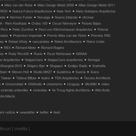
Mies van der Rohe
Milan Design Week 2009
Milan Design Week 2011
VRDV
Natura Futura Arquitectura
New York
Nieto Sobejano Arquitectos
eda
Norman Foster
Noruega
Nueva Zelanda
oficinas
 - Rem Koolhaas
Ordos 100
Oscar Niemeyer
Países Bajos
Perú
Peter Zumthor
Pezo von Ellrichshausen Arquitectos
Polonia
ciados
Praemium Imperiale
Premio Mies van der Rohe
Premios FAD
neo
Rafael Viñoly
rascacielos
Rebel Architecture
Reino Unido
REX
Richard Meier
Richard Rogers
tos
Rudy Ricciotti
Rusia
Ryue Nishizawa
SANAA
o Arquitectos
SelgasCano
SelgasCano arquitectos
Senegal
Shanghai 2010
Shigeru Ban
Singapur
Smiljan Radic
Snøhetta
Boeri
Steven Holl
Studio MK27
Sudáfrica
Suecia
Suiza
Taiwan
Tatiana Bilbao
teatro
TEN Arquitectos
Tezuka Architects
a
Universidad
UNStudio
urbanismo
Uruguay
VAUMM
video
vivienda unifamiliar
viviendas
Vo Trong Nghia Architects
Wiel Arets
Architects
rir noticia
newsletter
twitter
feed
Arcuri
|
credits
|