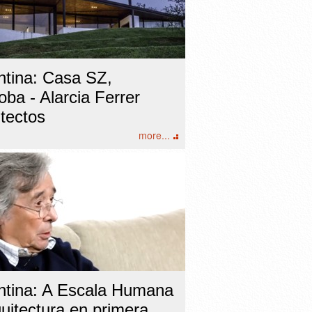
ntina: Casa SZ,
ba - Alarcia Ferrer
itectos
more...
ntina: A Escala Humana
uitectura en primera