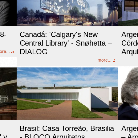
8-
Canadá: 'Calgary's New
Arge
Central Library' - Snøhetta +
Córdo
DIALOG
Arqu
re...
more...
Brasil: Casa Torreão, Brasilia
Arge
' y
- BLOCO Arquitetos
– Arq