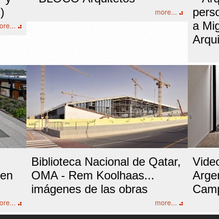
)
perso
more...
a Mi
re...
Arqui
Biblioteca Nacional de Qatar,
Vide
 en
OMA - Rem Koolhaas...
Argen
imágenes de las obras
Camp
re...
more...