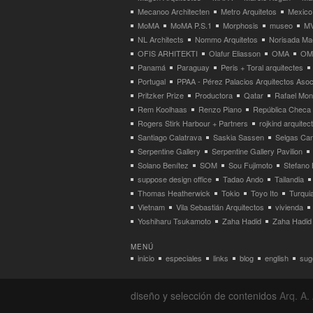
Mecanoo Architecten
Metro Arquitetos
Mexico
MoMA
MoMA P.S.1
Morphosis
museo
M
NL Architects
Nommo Arquitetos
Norisada Ma
OFIS ARHITEKTI
Olafur Eliasson
OMA
OMA
Panamá
Paraguay
Peris + Toral arquitectes
Portugal
PPAA - Pérez Palacios Arquitectos Aso
Pritzker Prize
Productora
Qatar
Rafael Mo
Rem Koolhaas
Renzo Piano
República Checa
Rogers Stirk Harbour + Partners
rojkind arquitec
Santiago Calatrava
Saskia Sassen
Selgas Can
Serpentine Gallery
Serpentine Gallery Pavilion
Solano Benítez
SOM
Sou Fujimoto
Stefano 
suppose design office
Tadao Ando
Tailandia
Thomas Heatherwick
Tokio
Toyo Ito
Turqui
Vietnam
Vila Sebastián Arquitectos
vivienda
Yoshiharu Tsukamoto
Zaha Hadid
Zaha Hadid 
MENÚ
inicio
especiales
links
blog
english
suge
diseño y selección de contenidos
Arq. A. 