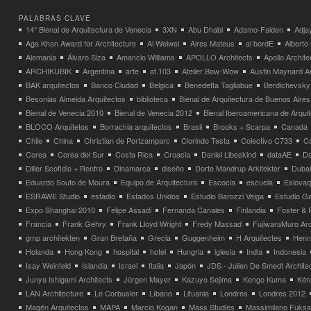
PALABRAS CLAVE
14° Bienal de Arquitectura de Venecia
3XN
Abu Dhabi
Adamo-Faiden
Adja
Aga Khan Award for Architecture
Ai Weiwei
Aires Mateus
al bordE
Albert
Alemania
Álvaro Siza
Amancio Williams
APOLLO Architects
Apollo Archit
ARCHIKUBIK
Argentina
arte
at.103
Atelier Bow-Wow
Austin Maynard Ar
BAK arquitectos
Banco Ciudad
Belgica
Benedetta Tagliabue
Berdichevsky
Besonias Almeida Arquitectos
biblioteca
Bienal de Arquitectura de Buenos Aires
Bienal de Venecia 2010
Bienal de Venecia 2012
Bienal Iberoamericana de Arqui
BLOCO Arquitetos
Borrachia arquitectos
Brasil
Brooks + Scarpa
Canadá
Chile
China
Christian de Portzamparc
Clorindo Testa
Colectivo C733
C
Corea
Corea del Sur
Costa Rica
Croacia
Daniel Libeskind
dataAE
Da
Diller Scofidio + Renfro
Dinamarca
diseño
Dorte Mandrup Arkitekter
Dubai
Eduardo Souto de Moura
Equipo de Arquitectura
Escocia
escuela
Eslovaq
ESRAWE Studio
estadio
Estados Unidos
Estudio Barozzi Veiga
Estudio Ga
Expo Shanghai 2010
Felipe Assadi
Fernanda Canales
Finlandia
Foster & 
Francia
Frank Gehry
Frank Lloyd Wright
Fredy Massad
FujiwaraMuro Arc
gmp architekten
Gran Bretaña
Grecia
Guggenheim
H Arquitectes
Henni
Holanda
Hong Kong
hospital
hotel
Hungria
iglesia
India
Indonesia
Isay Weinfeld
Islandia
Israel
Italia
Japón
JDS - Julien De Smedt Archite
Junya Ishigami Architects
Jürgen Mayer
Kazuyo Sejima
Kengo Kuma
Kéré
LAN Architecture
Le Corbusier
Líbano
Lituania
Londres
Londres 2012
Magén Arquitectos
MAPA
Marcio Kogan
Mass Studies
Massimilano Fuks