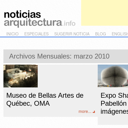
Main menu
Skip to primary content
Skip to secondary content
INICIO
ESPECIALES
SUGERIR NOTICIA
BLOG
ENGLIS
Archivos Mensuales:
marzo 2010
Museo de Bellas Artes de
Expo Sha
Québec, OMA
Pabellón 
imágenes
more...