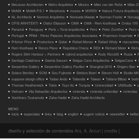
Mecanoo Architecten
Metro Arquitetos
Mexico
Mies van der Rohe
Milan 
MoMA
MoMA P.S.1
Morphosis
museo
MVRDV
Natura Futura Arquitect
NL Architects
Nommo Arquitetos
Norisada Maeda
Norman Foster
Norueg
OFIS ARHITEKTI
Olafur Eliasson
OMA
OMA - Rem Koolhaas
Ordos 100
Panamá
Paraguay
Peris + Toral arquitectes
Perú
Peter Zumthor
Pezo v
Portugal
PPAA - Pérez Palacios Arquitectos Asociados
Praemium Imperiale
Pritzker Prize
Productora
Qatar
Rafael Moneo
Rafael Viñoly
rascacielo
Rem Koolhaas
Renzo Piano
República Checa
REX
Richard Meier
Rich
Rogers Stirk Harbour + Partners
rojkind arquitectos
Rudy Ricciotti
Rusia
Santiago Calatrava
Saskia Sassen
Selgas Cano Arquitectos
SelgasCano
Serpentine Gallery
Serpentine Gallery Pavilion
Shanghai 2010
Shigeru Ban
Solano Benítez
SOM
Sou Fujimoto
Stefano Boeri
Steven Holl
Studio MK
suppose design office
Tadao Ando
Tailandia
Taiwan
Tatiana Bilbao
teatr
Thomas Heatherwick
Tokio
Toyo Ito
Turquia
Universidad
UNStudio
u
Vietnam
Vila Sebastián Arquitectos
vivienda
vivienda unifamiliar
viviendas
Yoshiharu Tsukamoto
Zaha Hadid
Zaha Hadid Architects
MENÚ
inicio
especiales
links
blog
english
sugerir noticia
newsletter
twitter
diseño y selección de contenidos
Arq. A. Arcuri
|
credits
|