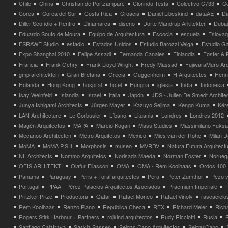
Chile
China
Christian de Portzamparc
Clorindo Testa
Colectivo C733
C
Corea
Corea del Sur
Costa Rica
Croacia
Daniel Libeskind
dataAE
Da
Diller Scofidio + Renfro
Dinamarca
diseño
Dorte Mandrup Arkitekter
Dubai
Eduardo Souto de Moura
Equipo de Arquitectura
Escocia
escuela
Eslovaq
ESRAWE Studio
estadio
Estados Unidos
Estudio Barozzi Veiga
Estudio Ga
Expo Shanghai 2010
Felipe Assadi
Fernanda Canales
Finlandia
Foster & 
Francia
Frank Gehry
Frank Lloyd Wright
Fredy Massad
FujiwaraMuro Arc
gmp architekten
Gran Bretaña
Grecia
Guggenheim
H Arquitectes
Henni
Holanda
Hong Kong
hospital
hotel
Hungria
iglesia
India
Indonesia
Isay Weinfeld
Islandia
Israel
Italia
Japón
JDS - Julien De Smedt Archite
Junya Ishigami Architects
Jürgen Mayer
Kazuyo Sejima
Kengo Kuma
Kéré
LAN Architecture
Le Corbusier
Líbano
Lituania
Londres
Londres 2012
Magén Arquitectos
MAPA
Marcio Kogan
Mass Studies
Massimilano Fuks
Mecanoo Architecten
Metro Arquitetos
Mexico
Mies van der Rohe
Milan 
MoMA
MoMA P.S.1
Morphosis
museo
MVRDV
Natura Futura Arquitect
NL Architects
Nommo Arquitetos
Norisada Maeda
Norman Foster
Norueg
OFIS ARHITEKTI
Olafur Eliasson
OMA
OMA - Rem Koolhaas
Ordos 100
Panamá
Paraguay
Peris + Toral arquitectes
Perú
Peter Zumthor
Pezo v
Portugal
PPAA - Pérez Palacios Arquitectos Asociados
Praemium Imperiale
Pritzker Prize
Productora
Qatar
Rafael Moneo
Rafael Viñoly
rascacielo
Rem Koolhaas
Renzo Piano
República Checa
REX
Richard Meier
Rich
Rogers Stirk Harbour + Partners
rojkind arquitectos
Rudy Ricciotti
Rusia
Santiago Calatrava
Saskia Sassen
Selgas Cano Arquitectos
SelgasCano