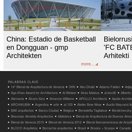
China: Estadio de Basketball
Bielorrus
en Dongguan - gmp
'FC BATE
Architekten
Arhitekti
more...
PALABRAS CLAVE
14° Bienal de Arquitectura de Venecia
3XN
Abu Dhabi
Adamo-Faiden
Adja
Aga Khan Award for Architecture
Ai Weiwei
Aires Mateus
al bordE
Albert
Alemania
Álvaro Siza
Amancio Williams
APOLLO Architects
Apollo Archit
ARCHIKUBIK
Argentina
arte
at.103
Atelier Bow-Wow
Austin Maynard Ar
BAK arquitectos
Banco Ciudad
Belgica
Benedetta Tagliabue
Berdichevsky
Besonias Almeida Arquitectos
biblioteca
Bienal de Arquitectura de Buenos Aires
Bienal de Venecia 2010
Bienal de Venecia 2012
Bienal Iberoamericana de Arqui
BLOCO Arquitetos
Borrachia arquitectos
Brasil
Brooks + Scarpa
Canadá