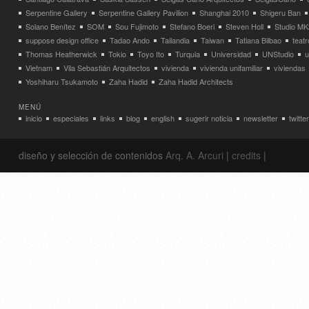
Serpentine Gallery
Serpentine Gallery Pavilion
Shanghai 2010
Shigeru Ban
Solano Benítez
SOM
Sou Fujimoto
Stefano Boeri
Steven Holl
Studio MK
suppose design office
Tadao Ando
Tailandia
Taiwan
Tatiana Bilbao
teatr
Thomas Heatherwick
Tokio
Toyo Ito
Turquia
Universidad
UNStudio
u
Vietnam
Vila Sebastián Arquitectos
vivienda
vivienda unifamiliar
viviendas
Yoshiharu Tsukamoto
Zaha Hadid
Zaha Hadid Architects
MENÚ
inicio
especiales
links
blog
english
sugerir noticia
newsletter
twitter
diseño y selección de contenidos
Arq. A. Arcuri
|
credits
|