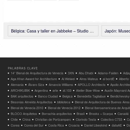
Bélgica: Casa y taller en Jabbeke – Studio Moto
Japón: Museo de
PALABRAS CLAVE
14° Bienal de Arquitectura de Venecia
3XN
Abu Dhabi
Adamo-Faiden
Adja
Aga Khan Award for Architecture
Ai Weiwei
Aires Mateus
al bordE
Albert
Alemania
Álvaro Siza
Amancio Williams
APOLLO Architects
Apollo Archit
ARCHIKUBIK
Argentina
arte
at.103
Atelier Bow-Wow
Austin Maynard Ar
BAK arquitectos
Banco Ciudad
Belgica
Benedetta Tagliabue
Berdichevsky
Besonias Almeida Arquitectos
biblioteca
Bienal de Arquitectura de Buenos Aires
Bienal de Venecia 2010
Bienal de Venecia 2012
Bienal Iberoamericana de Arqui
BLOCO Arquitetos
Borrachia arquitectos
Brasil
Brooks + Scarpa
Canadá
Chile
China
Christian de Portzamparc
Clorindo Testa
Colectivo C733
C
Corea
Corea del Sur
Costa Rica
Croacia
Daniel Libeskind
dataAE
Da