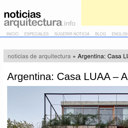
Main menu
Skip to primary content
Skip to secondary content
INICIO
ESPECIALES
SUGERIR NOTICIA
BLOG
ENGLIS
noticias de arquitectura
»
Argentina: Casa 
Argentina: Casa LUAA – 