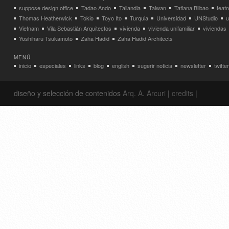
suppose design office
Tadao Ando
Tailandia
Taiwan
Tatiana Bilbao
teatr
Thomas Heatherwick
Tokio
Toyo Ito
Turquia
Universidad
UNStudio
u
Vietnam
Vila Sebastián Arquitectos
vivienda
vivienda unifamiliar
viviendas
Yoshiharu Tsukamoto
Zaha Hadid
Zaha Hadid Architects
MENÚ
inicio
especiales
links
blog
english
sugerir noticia
newsletter
twitter
diseño y selección de contenidos
Arq. A. Arcuri
|
credits
|