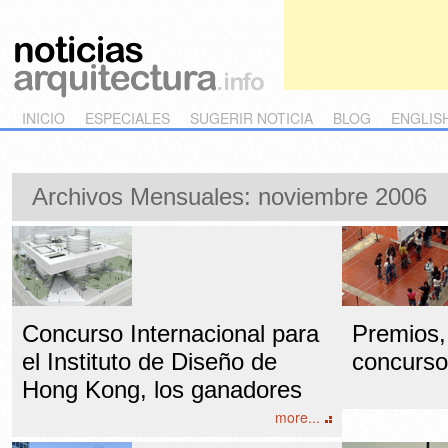
Main menu
Skip to primary content
Skip to secondary content
INICIO
ESPECIALES
SUGERIR NOTICIA
BLOG
ENGLIS
Archivos Mensuales:
noviembre 2006
Concurso Internacional para
Premios,
el Instituto de Diseño de
concurso.
Hong Kong, los ganadores
more...