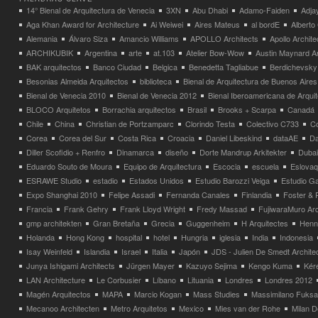
14° Bienal de Arquitectura de Venecia
3XN
Abu Dhabi
Adamo-Faiden
Adja
Aga Khan Award for Architecture
Ai Weiwei
Aires Mateus
al bordE
Albert
Alemania
Álvaro Siza
Amancio Williams
APOLLO Architects
Apollo Archit
ARCHIKUBIK
Argentina
arte
at.103
Atelier Bow-Wow
Austin Maynard Ar
BAK arquitectos
Banco Ciudad
Belgica
Benedetta Tagliabue
Berdichevsky
Besonias Almeida Arquitectos
biblioteca
Bienal de Arquitectura de Buenos Aires
Bienal de Venecia 2010
Bienal de Venecia 2012
Bienal Iberoamericana de Arqui
BLOCO Arquitetos
Borrachia arquitectos
Brasil
Brooks + Scarpa
Canadá
Chile
China
Christian de Portzamparc
Clorindo Testa
Colectivo C733
C
Corea
Corea del Sur
Costa Rica
Croacia
Daniel Libeskind
dataAE
Da
Diller Scofidio + Renfro
Dinamarca
diseño
Dorte Mandrup Arkitekter
Dubai
Eduardo Souto de Moura
Equipo de Arquitectura
Escocia
escuela
Eslovaq
ESRAWE Studio
estadio
Estados Unidos
Estudio Barozzi Veiga
Estudio Ga
Expo Shanghai 2010
Felipe Assadi
Fernanda Canales
Finlandia
Foster & 
Francia
Frank Gehry
Frank Lloyd Wright
Fredy Massad
FujiwaraMuro Arc
gmp architekten
Gran Bretaña
Grecia
Guggenheim
H Arquitectes
Henni
Holanda
Hong Kong
hospital
hotel
Hungria
iglesia
India
Indonesia
Isay Weinfeld
Islandia
Israel
Italia
Japón
JDS - Julien De Smedt Archite
Junya Ishigami Architects
Jürgen Mayer
Kazuyo Sejima
Kengo Kuma
Kéré
LAN Architecture
Le Corbusier
Líbano
Lituania
Londres
Londres 2012
Magén Arquitectos
MAPA
Marcio Kogan
Mass Studies
Massimilano Fuks
Mecanoo Architecten
Metro Arquitetos
Mexico
Mies van der Rohe
Milan 