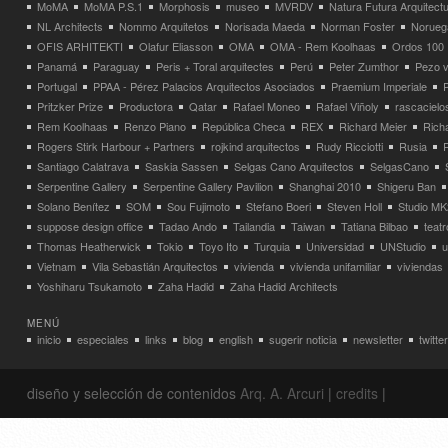
MoMA
MoMA P.S.1
Morphosis
museo
MVRDV
Natura Futura Arquitect
NL Architects
Nommo Arquitetos
Norisada Maeda
Norman Foster
Norueg
OFIS ARHITEKTI
Olafur Eliasson
OMA
OMA - Rem Koolhaas
Ordos 100
Panamá
Paraguay
Peris + Toral arquitectes
Perú
Peter Zumthor
Pezo v
Portugal
PPAA - Pérez Palacios Arquitectos Asociados
Praemium Imperiale
Pritzker Prize
Productora
Qatar
Rafael Moneo
Rafael Viñoly
rascacielo
Rem Koolhaas
Renzo Piano
República Checa
REX
Richard Meier
Rich
Rogers Stirk Harbour + Partners
rojkind arquitectos
Rudy Ricciotti
Rusia
Santiago Calatrava
Saskia Sassen
Selgas Cano Arquitectos
SelgasCano
Serpentine Gallery
Serpentine Gallery Pavilion
Shanghai 2010
Shigeru Ban
Solano Benítez
SOM
Sou Fujimoto
Stefano Boeri
Steven Holl
Studio MK
suppose design office
Tadao Ando
Tailandia
Taiwan
Tatiana Bilbao
teatr
Thomas Heatherwick
Tokio
Toyo Ito
Turquia
Universidad
UNStudio
u
Vietnam
Vila Sebastián Arquitectos
vivienda
vivienda unifamiliar
viviendas
Yoshiharu Tsukamoto
Zaha Hadid
Zaha Hadid Architects
MENÚ
inicio
especiales
links
blog
english
sugerir noticia
newsletter
twitter
diseño y selección de contenidos
Arq. A. Arcuri
|
credits
|