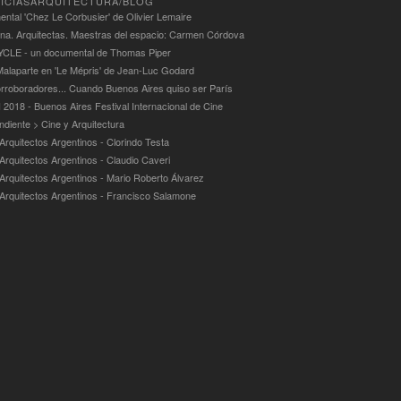
ICIASARQUITECTURA/BLOG
ntal 'Chez Le Corbusier' de Olivier Lemaire
ina. Arquitectas. Maestras del espacio: Carmen Córdova
LE - un documental de Thomas Piper
alaparte en 'Le Mépris' de Jean-Luc Godard
rroboradores... Cuando Buenos Aires quiso ser París
 2018 - Buenos Aires Festival Internacional de Cine
ndiente > Cine y Arquitectura
Arquitectos Argentinos - Clorindo Testa
 Arquitectos Argentinos - Claudio Caveri
 Arquitectos Argentinos - Mario Roberto Álvarez
 Arquitectos Argentinos - Francisco Salamone