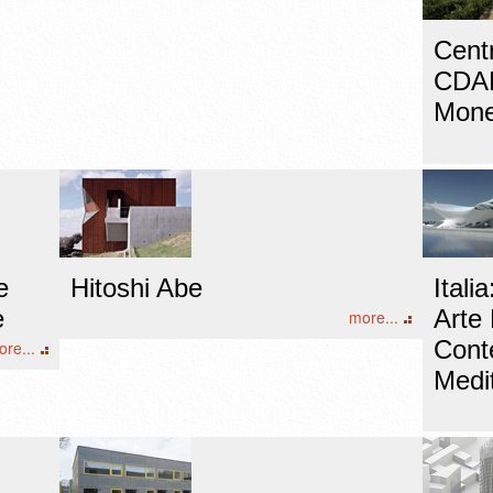
Cent
CDAN
Mon
e
Hitoshi Abe
Ital
e
Arte
more...
Cont
re...
Medi