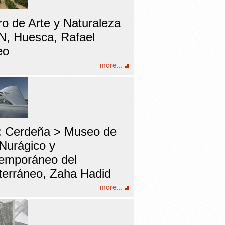
ro de Arte y Naturaleza
, Huesca, Rafael
eo
more...
ia: Cerdeña > Museo de
 Nurágico y
emporáneo del
terráneo, Zaha Hadid
more...