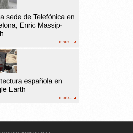
a sede de Telefónica en
elona, Enric Massip-
h
more...
itectura española en
le Earth
more...