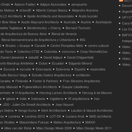
NOT
 Dhabi
Adamo-Faiden
Adjaye Associates
aeropuerto
Docume
res Mateus
al bordE
Alberto Campo Baeza
Alejandro Aravena
Argent
LLO Architects
Apollo Architects and Associates
Arata Isozaki
UP↑CYC
ier Bow-Wow
Austin Maynard Architects
Australia
Austria
Azerbaiyán
Casa M
detta Tagliabue
Berdichevsky + Cherny
Bernard Tschumi
Los Co
 de Arquitectura de Buenos Aires
Bienal de Venecia
BAFICI
Bienal Iberoamericana de Arquitectura y Urbanismo
BIG
Indepe
l
Brooks + Scarpa
Canadá
Centre Pompidou-Metz
centro cultural
Video: 
ndo Testa
Colectivo C733
Colombia
concurso
Coop Himmelb(l)au
Video:
Daniel Libeskind
dataAE
David Adjaye
David Chipperfield
Video:
orte Mandrup Arkitekter
Dubai
Ecuador
Edgardo Minond
Video:
Escocia
escuela
Eslovaquia
Eslovenia
España
especiales
tudio Barozzi Veiga
Estudio Galera Arquitectura
exhibición
Canales
Finlandia
Foster & Partners
Fran Silvestre Arquitectos
redy Massad
FujiwaraMuro Architects
Gaspar Libedinsky
enheim
H Arquitectes
Henning Larsen Architects
Herzog & de Meuron
a
iglesia
India
Indonesia
Inglaterra
IR arquitectura
Iran
JDS - Julien De Smedt Architects
Jean Nouvel
yo Sejima
Kengo Kuma
Kéré Architecture
Lacaton & Vassal Architectes
nia
Londres
Londres 2012
LOT-EK
Luciano Kruk
MAD architects
ss Studies
Massimilano Fuksas
Mateo Arquitectura
MAXXI
Mies van der Rohe
Milan Design Week 2009
Milan Design Week 2011