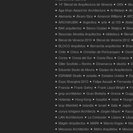
14° Bienal de Arquitectura de Venecia
3XN
Abu
Aga Khan Award for Architecture
Ai Weiwei
Ai
Alemania
Álvaro Siza
Amancio Williams
APO
ARCHIKUBIK
Argentina
arte
at.103
Atel
BAK arquitectos
Banco Ciudad
Belgica
Bene
Besonias Almeida Arquitectos
biblioteca
Bienal
Bienal de Venecia 2010
Bienal de Venecia 2012
BLOCO Arquitetos
Borrachia arquitectos
Brasi
Chile
China
Christian de Portzamparc
Clori
Corea
Corea del Sur
Costa Rica
Croacia
Diller Scofidio + Renfro
Dinamarca
diseño
D
Eduardo Souto de Moura
Equipo de Arquitectura
ESRAWE Studio
estadio
Estados Unidos
Es
Expo Shanghai 2010
Felipe Assadi
Fernanda 
Francia
Frank Gehry
Frank Lloyd Wright
F
gmp architekten
Gran Bretaña
Grecia
Gugg
Holanda
Hong Kong
hospital
hotel
Hungri
Isay Weinfeld
Islandia
Israel
Italia
Japón
Junya Ishigami Architects
Jürgen Mayer
Kazu
LAN Architecture
Le Corbusier
Líbano
Litua
Magén Arquitectos
MAPA
Marcio Kogan
Ma
Mecanoo Architecten
Metro Arquitetos
Mexico