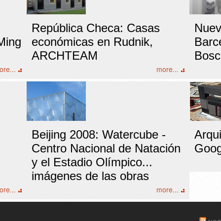
República Checa: Casas
Nuev
Ming
económicas en Rudnik,
Barc
ARCHTEAM
Bosc
re...
more...
Beijing 2008: Watercube -
Arqu
Centro Nacional de Natación
Goog
y el Estadio Olímpico...
imágenes de las obras
re...
more...