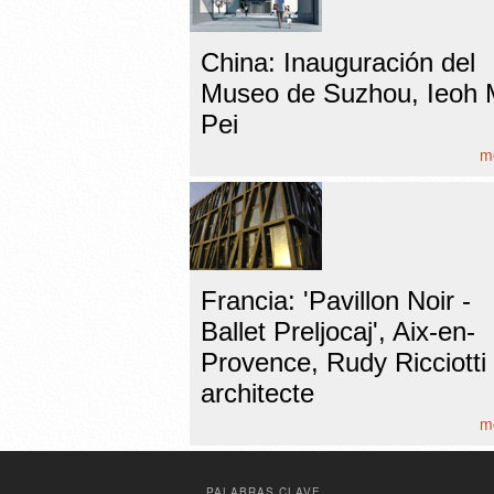
China: Inauguración del
Museo de Suzhou, Ieoh 
Pei
mo
Francia: 'Pavillon Noir -
Ballet Preljocaj', Aix-en-
Provence, Rudy Ricciotti
architecte
mo
PALABRAS CLAVE