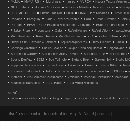
MoMA
MoMA P.S.1
Morphosis
museo
MVRDV
Natura Futura Arquitect
NL Architects
Nommo Arquitetos
Norisada Maeda
Norman Foster
Norueg
OFIS ARHITEKTI
Olafur Eliasson
OMA
OMA - Rem Koolhaas
Ordos 100
Panamá
Paraguay
Peris + Toral arquitectes
Perú
Peter Zumthor
Pezo v
Portugal
PPAA - Pérez Palacios Arquitectos Asociados
Praemium Imperiale
Pritzker Prize
Productora
Qatar
Rafael Moneo
Rafael Viñoly
rascacielo
Rem Koolhaas
Renzo Piano
República Checa
REX
Richard Meier
Rich
Rogers Stirk Harbour + Partners
rojkind arquitectos
Rudy Ricciotti
Rusia
Santiago Calatrava
Saskia Sassen
Selgas Cano Arquitectos
SelgasCano
Serpentine Gallery
Serpentine Gallery Pavilion
Shanghai 2010
Shigeru Ban
Solano Benítez
SOM
Sou Fujimoto
Stefano Boeri
Steven Holl
Studio MK
suppose design office
Tadao Ando
Tailandia
Taiwan
Tatiana Bilbao
teatr
Thomas Heatherwick
Tokio
Toyo Ito
Turquia
Universidad
UNStudio
u
Vietnam
Vila Sebastián Arquitectos
vivienda
vivienda unifamiliar
viviendas
Yoshiharu Tsukamoto
Zaha Hadid
Zaha Hadid Architects
MENÚ
inicio
especiales
links
blog
english
sugerir noticia
newsletter
twitter
diseño y selección de contenidos
Arq. A. Arcuri
|
credits
|