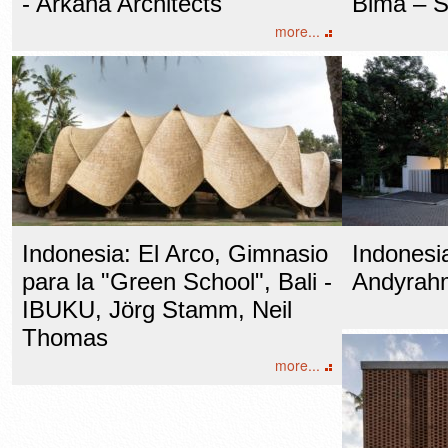
- Arkana Architects
Bima – 
more...
Indonesia: El Arco, Gimnasio
Indonesia
para la "Green School", Bali -
Andyrahm
IBUKU, Jörg Stamm, Neil
Thomas
more...