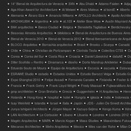
14° Bienal de Arquitectura de Venecia
3XN
Abu Dhabi
Adamo-Faiden
Adja
Aga Khan Award for Architecture
Ai Weiwei
Aires Mateus
al bordE
Albert
Alemania
Álvaro Siza
Amancio Williams
APOLLO Architects
Apollo Archit
ARCHIKUBIK
Argentina
arte
at.103
Atelier Bow-Wow
Austin Maynard Ar
BAK arquitectos
Banco Ciudad
Belgica
Benedetta Tagliabue
Berdichevsky
Besonias Almeida Arquitectos
biblioteca
Bienal de Arquitectura de Buenos Aires
Bienal de Venecia 2010
Bienal de Venecia 2012
Bienal Iberoamericana de Arqui
BLOCO Arquitetos
Borrachia arquitectos
Brasil
Brooks + Scarpa
Canadá
Chile
China
Christian de Portzamparc
Clorindo Testa
Colectivo C733
C
Corea
Corea del Sur
Costa Rica
Croacia
Daniel Libeskind
dataAE
Da
Diller Scofidio + Renfro
Dinamarca
diseño
Dorte Mandrup Arkitekter
Dubai
Eduardo Souto de Moura
Equipo de Arquitectura
Escocia
escuela
Eslovaq
ESRAWE Studio
estadio
Estados Unidos
Estudio Barozzi Veiga
Estudio Ga
Expo Shanghai 2010
Felipe Assadi
Fernanda Canales
Finlandia
Foster & 
Francia
Frank Gehry
Frank Lloyd Wright
Fredy Massad
FujiwaraMuro Arc
gmp architekten
Gran Bretaña
Grecia
Guggenheim
H Arquitectes
Henni
Holanda
Hong Kong
hospital
hotel
Hungria
iglesia
India
Indonesia
Isay Weinfeld
Islandia
Israel
Italia
Japón
JDS - Julien De Smedt Archite
Junya Ishigami Architects
Jürgen Mayer
Kazuyo Sejima
Kengo Kuma
Kéré
LAN Architecture
Le Corbusier
Líbano
Lituania
Londres
Londres 2012
Magén Arquitectos
MAPA
Marcio Kogan
Mass Studies
Massimilano Fuks
Mecanoo Architecten
Metro Arquitetos
Mexico
Mies van der Rohe
Milan 