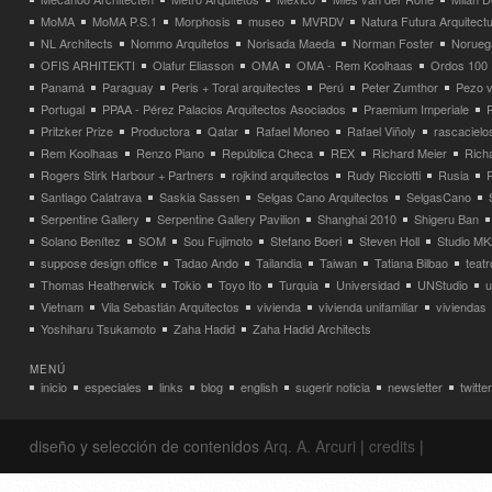
MoMA
MoMA P.S.1
Morphosis
museo
MVRDV
Natura Futura Arquitect
NL Architects
Nommo Arquitetos
Norisada Maeda
Norman Foster
Norueg
OFIS ARHITEKTI
Olafur Eliasson
OMA
OMA - Rem Koolhaas
Ordos 100
Panamá
Paraguay
Peris + Toral arquitectes
Perú
Peter Zumthor
Pezo v
Portugal
PPAA - Pérez Palacios Arquitectos Asociados
Praemium Imperiale
Pritzker Prize
Productora
Qatar
Rafael Moneo
Rafael Viñoly
rascacielo
Rem Koolhaas
Renzo Piano
República Checa
REX
Richard Meier
Rich
Rogers Stirk Harbour + Partners
rojkind arquitectos
Rudy Ricciotti
Rusia
Santiago Calatrava
Saskia Sassen
Selgas Cano Arquitectos
SelgasCano
Serpentine Gallery
Serpentine Gallery Pavilion
Shanghai 2010
Shigeru Ban
Solano Benítez
SOM
Sou Fujimoto
Stefano Boeri
Steven Holl
Studio MK
suppose design office
Tadao Ando
Tailandia
Taiwan
Tatiana Bilbao
teatr
Thomas Heatherwick
Tokio
Toyo Ito
Turquia
Universidad
UNStudio
u
Vietnam
Vila Sebastián Arquitectos
vivienda
vivienda unifamiliar
viviendas
Yoshiharu Tsukamoto
Zaha Hadid
Zaha Hadid Architects
MENÚ
inicio
especiales
links
blog
english
sugerir noticia
newsletter
twitter
diseño y selección de contenidos
Arq. A. Arcuri
|
credits
|