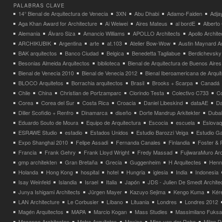
PALABRAS CLAVE
14° Bienal de Arquitectura de Venecia
3XN
Abu Dhabi
Adamo-Faiden
Adja
Aga Khan Award for Architecture
Ai Weiwei
Aires Mateus
al bordE
Albert
Alemania
Álvaro Siza
Amancio Williams
APOLLO Architects
Apollo Archit
ARCHIKUBIK
Argentina
arte
at.103
Atelier Bow-Wow
Austin Maynard Ar
BAK arquitectos
Banco Ciudad
Belgica
Benedetta Tagliabue
Berdichevsky
Besonias Almeida Arquitectos
biblioteca
Bienal de Arquitectura de Buenos Aires
Bienal de Venecia 2010
Bienal de Venecia 2012
Bienal Iberoamericana de Arqui
BLOCO Arquitetos
Borrachia arquitectos
Brasil
Brooks + Scarpa
Canadá
Chile
China
Christian de Portzamparc
Clorindo Testa
Colectivo C733
C
Corea
Corea del Sur
Costa Rica
Croacia
Daniel Libeskind
dataAE
Da
Diller Scofidio + Renfro
Dinamarca
diseño
Dorte Mandrup Arkitekter
Dubai
Eduardo Souto de Moura
Equipo de Arquitectura
Escocia
escuela
Eslovaq
ESRAWE Studio
estadio
Estados Unidos
Estudio Barozzi Veiga
Estudio Ga
Expo Shanghai 2010
Felipe Assadi
Fernanda Canales
Finlandia
Foster & 
Francia
Frank Gehry
Frank Lloyd Wright
Fredy Massad
FujiwaraMuro Arc
gmp architekten
Gran Bretaña
Grecia
Guggenheim
H Arquitectes
Henni
Holanda
Hong Kong
hospital
hotel
Hungria
iglesia
India
Indonesia
Isay Weinfeld
Islandia
Israel
Italia
Japón
JDS - Julien De Smedt Archite
Junya Ishigami Architects
Jürgen Mayer
Kazuyo Sejima
Kengo Kuma
Kéré
LAN Architecture
Le Corbusier
Líbano
Lituania
Londres
Londres 2012
Magén Arquitectos
MAPA
Marcio Kogan
Mass Studies
Massimilano Fuks
Mecanoo Architecten
Metro Arquitetos
Mexico
Mies van der Rohe
Milan 