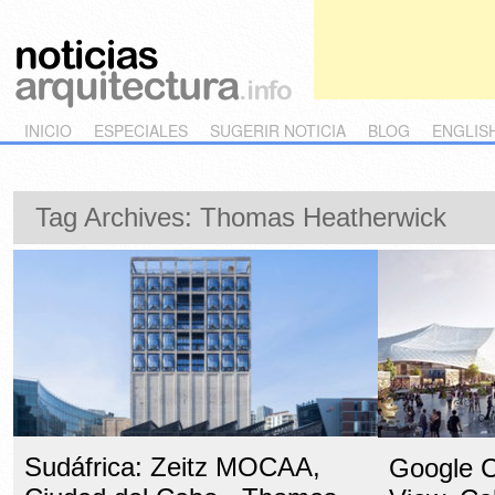
Main menu
Skip to primary content
Skip to secondary content
INICIO
ESPECIALES
SUGERIR NOTICIA
BLOG
ENGLIS
Tag Archives:
Thomas Heatherwick
Sudáfrica: Zeitz MOCAA,
Google 