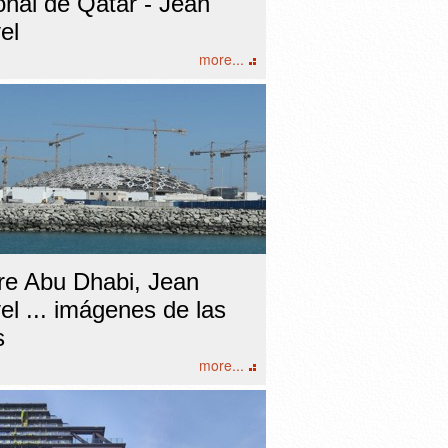
onal de Qatar - Jean
el
more...
re Abu Dhabi, Jean
l ... imágenes de las
s
more...