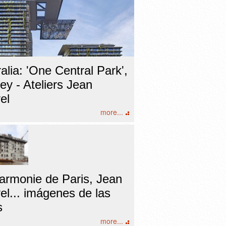
alia: 'One Central Park',
y - Ateliers Jean
el
more...
harmonie de Paris, Jean
el... imágenes de las
s
more...