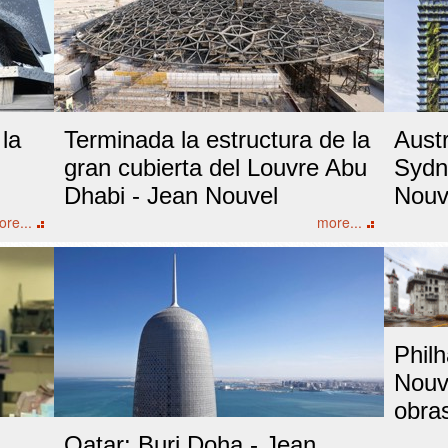
la
Terminada la estructura de la
Austr
gran cubierta del Louvre Abu
Sydne
Dhabi - Jean Nouvel
Nouv
re...
more...
Phil
Nouv
obra
Qatar: Burj Doha - Jean