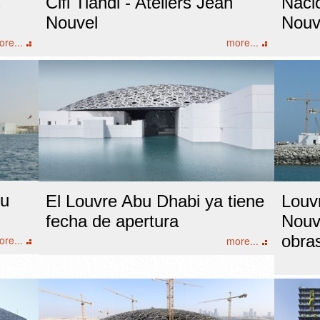
s
Cifi Tiandi - Ateliers Jean
Naci
Nouvel
Nouv
re...
more...
bu
El Louvre Abu Dhabi ya tiene
Louv
fecha de apertura
Nouve
obra
re...
more...