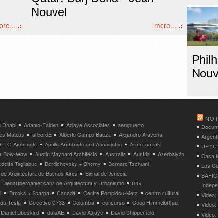
Nouvel
re...
more...
Phil
Nouve
NOT
 Dhabi
Adamo-Faiden
Adjaye Associates
aeropuerto
Docume
res Mateus
al bordE
Alberto Campo Baeza
Alejandro Aravena
Argent
LLO Architects
Apollo Architects and Associates
Arata Isozaki
UP↑CYC
ier Bow-Wow
Austin Maynard Architects
Australia
Austria
Azerbaiyán
Casa M
detta Tagliabue
Berdichevsky + Cherny
Bernard Tschumi
Los Co
 de Arquitectura de Buenos Aires
Bienal de Venecia
BAFICI
Bienal Iberoamericana de Arquitectura y Urbanismo
BIG
Indepe
l
Brooks + Scarpa
Canadá
Centre Pompidou-Metz
centro cultural
Video: 
ndo Testa
Colectivo C733
Colombia
concurso
Coop Himmelb(l)au
Video:
Daniel Libeskind
dataAE
David Adjaye
David Chipperfield
Video: