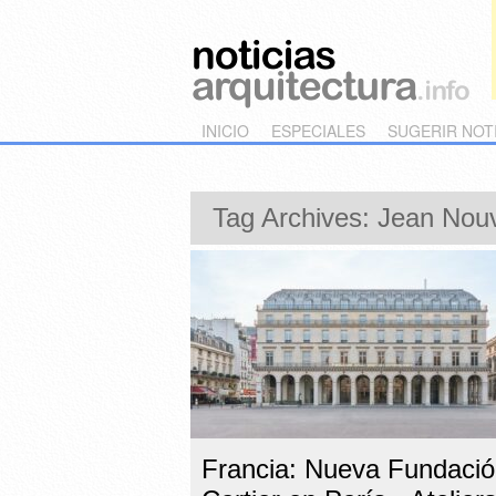
Main menu
Skip to primary content
Skip to secondary content
INICIO
ESPECIALES
SUGERIR NOT
Tag Archives:
Jean Nou
Francia: Nueva Fundaci