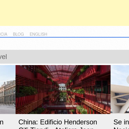
ICIA
BLOG
ENGLISH
vel
ón
China: Edificio Henderson
Se i