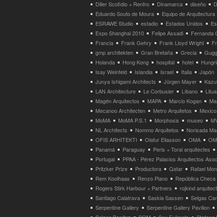
Diller Scofidio + Renfro
Dinamarca
diseño
D
Eduardo Souto de Moura
Equipo de Arquitectura
ESRAWE Studio
estadio
Estados Unidos
Es
Expo Shanghai 2010
Felipe Assadi
Fernanda 
Francia
Frank Gehry
Frank Lloyd Wright
F
gmp architekten
Gran Bretaña
Grecia
Gugg
Holanda
Hong Kong
hospital
hotel
Hungri
Isay Weinfeld
Islandia
Israel
Italia
Japón
Junya Ishigami Architects
Jürgen Mayer
Kazu
LAN Architecture
Le Corbusier
Líbano
Litua
Magén Arquitectos
MAPA
Marcio Kogan
Ma
Mecanoo Architecten
Metro Arquitetos
Mexico
MoMA
MoMA P.S.1
Morphosis
museo
M
NL Architects
Nommo Arquitetos
Norisada Ma
OFIS ARHITEKTI
Olafur Eliasson
OMA
OMA
Panamá
Paraguay
Peris + Toral arquitectes
Portugal
PPAA - Pérez Palacios Arquitectos Aso
Pritzker Prize
Productora
Qatar
Rafael Mo
Rem Koolhaas
Renzo Piano
República Checa
Rogers Stirk Harbour + Partners
rojkind arquitec
Santiago Calatrava
Saskia Sassen
Selgas Can
Serpentine Gallery
Serpentine Gallery Pavilion
Solano Benítez
SOM
Sou Fujimoto
Stefano 