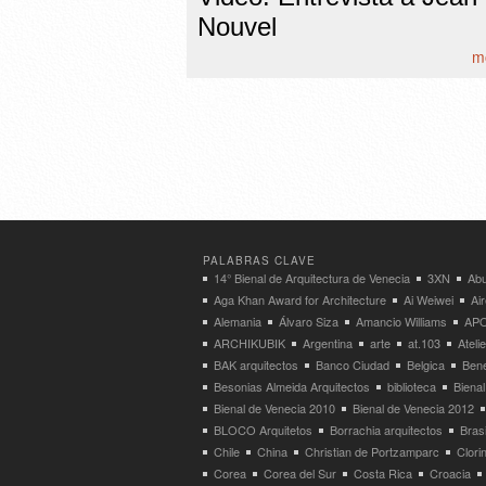
Nouvel
mo
PALABRAS CLAVE
14° Bienal de Arquitectura de Venecia
3XN
Abu
Aga Khan Award for Architecture
Ai Weiwei
Ai
Alemania
Álvaro Siza
Amancio Williams
APO
ARCHIKUBIK
Argentina
arte
at.103
Atel
BAK arquitectos
Banco Ciudad
Belgica
Bene
Besonias Almeida Arquitectos
biblioteca
Bienal
Bienal de Venecia 2010
Bienal de Venecia 2012
BLOCO Arquitetos
Borrachia arquitectos
Brasi
Chile
China
Christian de Portzamparc
Clori
Corea
Corea del Sur
Costa Rica
Croacia