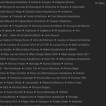
orte Mandrup Arkitekter
Dubai
Ecuador
Edgardo Minond
Video:
Escocia
escuela
Eslovaquia
Eslovenia
España
especiales
tudio Barozzi Veiga
Estudio Galera Arquitectura
exhibición
Canales
Finlandia
Foster & Partners
Fran Silvestre Arquitectos
redy Massad
FujiwaraMuro Architects
Gaspar Libedinsky
enheim
H Arquitectes
Henning Larsen Architects
Herzog & de Meuron
a
iglesia
India
Indonesia
Inglaterra
IR arquitectura
Iran
JDS - Julien De Smedt Architects
Jean Nouvel
yo Sejima
Kengo Kuma
Kéré Architecture
Lacaton & Vassal Architectes
nia
Londres
Londres 2012
LOT-EK
Luciano Kruk
MAD architects
ss Studies
Massimilano Fuksas
Mateo Arquitectura
MAXXI
Mies van der Rohe
Milan Design Week 2009
Milan Design Week 2011
VRDV
Natura Futura Arquitectura
New York
Nieto Sobejano Arquitectos
eda
Norman Foster
Noruega
Nueva Zelanda
oficinas
 - Rem Koolhaas
Ordos 100
Oscar Niemeyer
Países Bajos
Perú
Peter Zumthor
Pezo von Ellrichshausen Arquitectos
Polonia
ciados
Praemium Imperiale
Premio Mies van der Rohe
Premios FAD
neo
Rafael Viñoly
rascacielos
Rebel Architecture
Reino Unido
REX
Richard Meier
Richard Rogers
tos
Rudy Ricciotti
Rusia
Ryue Nishizawa
SANAA
o Arquitectos
SelgasCano
SelgasCano arquitectos
Senegal
Shanghai 2010
Shigeru Ban
Singapur
Smiljan Radic
Snøhetta
Boeri
Steven Holl
Studio MK27
Sudáfrica
Suecia
Suiza