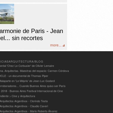
harmonie de Paris - Jean
l... sin recortes
more...
ICIASARQUITECTURA/BLOG
ntal 'Chez Le Corbusier' de Olivier Lemaire
ina. Arquitectas. Maestras del espacio: Carmen Córdova
LE - un documental de Thomas Piper
alaparte en 'Le Mépris' de Jean-Luc Godard
rroboradores... Cuando Buenos Aires quiso ser París
 2018 - Buenos Aires Festival Internacional de Cine
ndiente > Cine y Arquitectura
Arquitectos Argentinos - Clorindo Testa
 Arquitectos Argentinos - Claudio Caveri
 Arquitectos Argentinos - Mario Roberto Álvarez