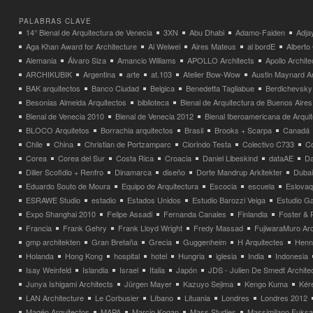
PALABRAS CLAVE
14° Bienal de Arquitectura de Venecia
3XN
Abu Dhabi
Adamo-Faiden
Adja
Aga Khan Award for Architecture
Ai Weiwei
Aires Mateus
al bordE
Albert
Alemania
Álvaro Siza
Amancio Williams
APOLLO Architects
Apollo Archit
ARCHIKUBIK
Argentina
arte
at.103
Atelier Bow-Wow
Austin Maynard Ar
BAK arquitectos
Banco Ciudad
Belgica
Benedetta Tagliabue
Berdichevsky
Besonias Almeida Arquitectos
biblioteca
Bienal de Arquitectura de Buenos Aires
Bienal de Venecia 2010
Bienal de Venecia 2012
Bienal Iberoamericana de Arqui
BLOCO Arquitetos
Borrachia arquitectos
Brasil
Brooks + Scarpa
Canadá
Chile
China
Christian de Portzamparc
Clorindo Testa
Colectivo C733
C
Corea
Corea del Sur
Costa Rica
Croacia
Daniel Libeskind
dataAE
Da
Diller Scofidio + Renfro
Dinamarca
diseño
Dorte Mandrup Arkitekter
Dubai
Eduardo Souto de Moura
Equipo de Arquitectura
Escocia
escuela
Eslovaq
ESRAWE Studio
estadio
Estados Unidos
Estudio Barozzi Veiga
Estudio Ga
Expo Shanghai 2010
Felipe Assadi
Fernanda Canales
Finlandia
Foster & 
Francia
Frank Gehry
Frank Lloyd Wright
Fredy Massad
FujiwaraMuro Arc
gmp architekten
Gran Bretaña
Grecia
Guggenheim
H Arquitectes
Henni
Holanda
Hong Kong
hospital
hotel
Hungria
iglesia
India
Indonesia
Isay Weinfeld
Islandia
Israel
Italia
Japón
JDS - Julien De Smedt Archite
Junya Ishigami Architects
Jürgen Mayer
Kazuyo Sejima
Kengo Kuma
Kéré
LAN Architecture
Le Corbusier
Líbano
Lituania
Londres
Londres 2012
Magén Arquitectos
MAPA
Marcio Kogan
Mass Studies
Massimilano Fuks