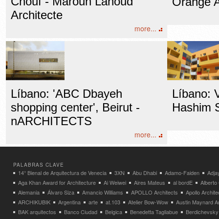
Chouf - Maroun Lahoud
Orange A
Architecte
more...
Líbano: 'ABC Dbayeh
Líbano: V
shopping center', Beirut -
Hashim S
nARCHITECTS
more...
PALABRAS CLAVE
14° Bienal de Arquitectura de Venecia
3XN
Abu Dhabi
Adamo-Faiden
Adja
Aga Khan Award for Architecture
Ai Weiwei
Aires Mateus
al bordE
Albert
Alemania
Álvaro Siza
Amancio Williams
APOLLO Architects
Apollo Archit
ARCHIKUBIK
Argentina
arte
at.103
Atelier Bow-Wow
Austin Maynard Ar
BAK arquitectos
Banco Ciudad
Belgica
Benedetta Tagliabue
Berdichevsky