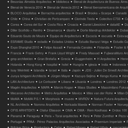
Besonias Almeida Arquitectos
biblioteca
Bienal de Arquitectura de Buenos Aires
Bienal de Venecia 2010
Bienal de Venecia 2012
Bienal Iberoamericana de Arqui
BLOCO Arquitetos
Borrachia arquitectos
Brasil
Brooks + Scarpa
Canadá
Chile
China
Christian de Portzamparc
Clorindo Testa
Colectivo C733
C
Corea
Corea del Sur
Costa Rica
Croacia
Daniel Libeskind
dataAE
Da
Diller Scofidio + Renfro
Dinamarca
diseño
Dorte Mandrup Arkitekter
Dubai
Eduardo Souto de Moura
Equipo de Arquitectura
Escocia
escuela
Eslovaq
ESRAWE Studio
estadio
Estados Unidos
Estudio Barozzi Veiga
Estudio Ga
Expo Shanghai 2010
Felipe Assadi
Fernanda Canales
Finlandia
Foster & 
Francia
Frank Gehry
Frank Lloyd Wright
Fredy Massad
FujiwaraMuro Arc
gmp architekten
Gran Bretaña
Grecia
Guggenheim
H Arquitectes
Henni
Holanda
Hong Kong
hospital
hotel
Hungria
iglesia
India
Indonesia
Isay Weinfeld
Islandia
Israel
Italia
Japón
JDS - Julien De Smedt Archite
Junya Ishigami Architects
Jürgen Mayer
Kazuyo Sejima
Kengo Kuma
Kéré
LAN Architecture
Le Corbusier
Líbano
Lituania
Londres
Londres 2012
Magén Arquitectos
MAPA
Marcio Kogan
Mass Studies
Massimilano Fuks
Mecanoo Architecten
Metro Arquitetos
Mexico
Mies van der Rohe
Milan 
MoMA
MoMA P.S.1
Morphosis
museo
MVRDV
Natura Futura Arquitect
NL Architects
Nommo Arquitetos
Norisada Maeda
Norman Foster
Norueg
OFIS ARHITEKTI
Olafur Eliasson
OMA
OMA - Rem Koolhaas
Ordos 100
Panamá
Paraguay
Peris + Toral arquitectes
Perú
Peter Zumthor
Pezo v
Portugal
PPAA - Pérez Palacios Arquitectos Asociados
Praemium Imperiale
Pritzker Prize
Productora
Qatar
Rafael Moneo
Rafael Viñoly
rascacielo