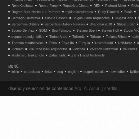
Rem Koolhaas
Renzo Piano
República Checa
REX
Richard Meier
Rich
Rogers Stirk Harbour + Partners
rojkind arquitectos
Rudy Ricciotti
Rusia
Santiago Calatrava
Saskia Sassen
Selgas Cano Arquitectos
SelgasCano
Serpentine Gallery
Serpentine Gallery Pavilion
Shanghai 2010
Shigeru Ban
Solano Benítez
SOM
Sou Fujimoto
Stefano Boeri
Steven Holl
Studio MK
suppose design office
Tadao Ando
Tailandia
Taiwan
Tatiana Bilbao
teatr
Thomas Heatherwick
Tokio
Toyo Ito
Turquia
Universidad
UNStudio
u
Vietnam
Vila Sebastián Arquitectos
vivienda
vivienda unifamiliar
viviendas
Yoshiharu Tsukamoto
Zaha Hadid
Zaha Hadid Architects
MENÚ
inicio
especiales
links
blog
english
sugerir noticia
newsletter
twitter
diseño y selección de contenidos
Arq. A. Arcuri
|
credits
|