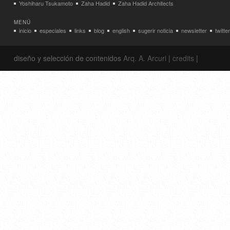
Yoshiharu Tsukamoto
Zaha Hadid
Zaha Hadid Architects
MENÚ
inicio
especiales
links
blog
english
sugerir noticia
newsletter
twitter
diseño y selección de contenidos
Arq. A. Arcuri
|
credits
|