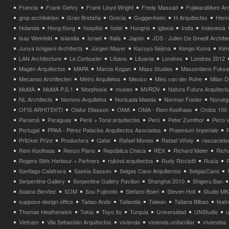
Francia
Frank Gehry
Frank Lloyd Wright
Fredy Massad
FujiwaraMuro Arc
gmp architekten
Gran Bretaña
Grecia
Guggenheim
H Arquitectes
Henni
Holanda
Hong Kong
hospital
hotel
Hungria
iglesia
India
Indonesia
Isay Weinfeld
Islandia
Israel
Italia
Japón
JDS - Julien De Smedt Archite
Junya Ishigami Architects
Jürgen Mayer
Kazuyo Sejima
Kengo Kuma
Kéré
LAN Architecture
Le Corbusier
Líbano
Lituania
Londres
Londres 2012
Magén Arquitectos
MAPA
Marcio Kogan
Mass Studies
Massimilano Fuks
Mecanoo Architecten
Metro Arquitetos
Mexico
Mies van der Rohe
Milan 
MoMA
MoMA P.S.1
Morphosis
museo
MVRDV
Natura Futura Arquitect
NL Architects
Nommo Arquitetos
Norisada Maeda
Norman Foster
Norueg
OFIS ARHITEKTI
Olafur Eliasson
OMA
OMA - Rem Koolhaas
Ordos 100
Panamá
Paraguay
Peris + Toral arquitectes
Perú
Peter Zumthor
Pezo v
Portugal
PPAA - Pérez Palacios Arquitectos Asociados
Praemium Imperiale
Pritzker Prize
Productora
Qatar
Rafael Moneo
Rafael Viñoly
rascacielo
Rem Koolhaas
Renzo Piano
República Checa
REX
Richard Meier
Rich
Rogers Stirk Harbour + Partners
rojkind arquitectos
Rudy Ricciotti
Rusia
Santiago Calatrava
Saskia Sassen
Selgas Cano Arquitectos
SelgasCano
Serpentine Gallery
Serpentine Gallery Pavilion
Shanghai 2010
Shigeru Ban
Solano Benítez
SOM
Sou Fujimoto
Stefano Boeri
Steven Holl
Studio MK
suppose design office
Tadao Ando
Tailandia
Taiwan
Tatiana Bilbao
teatr
Thomas Heatherwick
Tokio
Toyo Ito
Turquia
Universidad
UNStudio
u
Vietnam
Vila Sebastián Arquitectos
vivienda
vivienda unifamiliar
viviendas