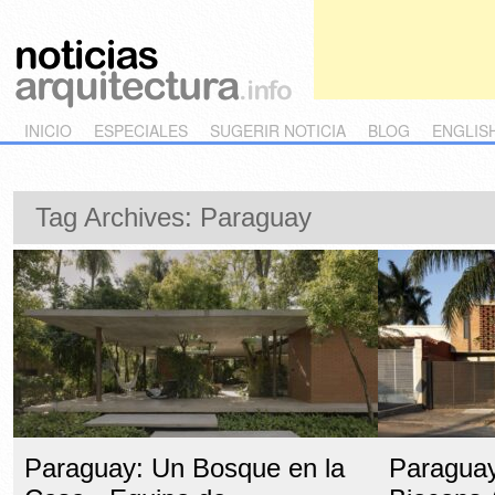
Main menu
Skip to primary content
Skip to secondary content
INICIO
ESPECIALES
SUGERIR NOTICIA
BLOG
ENGLIS
Tag Archives:
Paraguay
Paraguay: Un Bosque en la
Paraguay