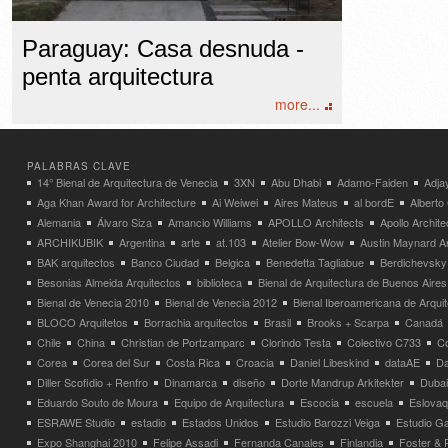
Paraguay: Casa desnuda -
penta arquitectura
more...
PALABRAS CLAVE
14° Bienal de Arquitectura de Venecia
3XN
Abu Dhabi
Adamo-Faiden
Adja
Aga Khan Award for Architecture
Ai Weiwei
Aires Mateus
al bordE
Albert
Alemania
Álvaro Siza
Amancio Williams
APOLLO Architects
Apollo Archit
ARCHIKUBIK
Argentina
arte
at.103
Atelier Bow-Wow
Austin Maynard Ar
BAK arquitectos
Banco Ciudad
Belgica
Benedetta Tagliabue
Berdichevsky
Besonias Almeida Arquitectos
biblioteca
Bienal de Arquitectura de Buenos Aires
Bienal de Venecia 2010
Bienal de Venecia 2012
Bienal Iberoamericana de Arqui
BLOCO Arquitetos
Borrachia arquitectos
Brasil
Brooks + Scarpa
Canadá
Chile
China
Christian de Portzamparc
Clorindo Testa
Colectivo C733
C
Corea
Corea del Sur
Costa Rica
Croacia
Daniel Libeskind
dataAE
Da
Diller Scofidio + Renfro
Dinamarca
diseño
Dorte Mandrup Arkitekter
Dubai
Eduardo Souto de Moura
Equipo de Arquitectura
Escocia
escuela
Eslovaq
ESRAWE Studio
estadio
Estados Unidos
Estudio Barozzi Veiga
Estudio Ga
Expo Shanghai 2010
Felipe Assadi
Fernanda Canales
Finlandia
Foster & 