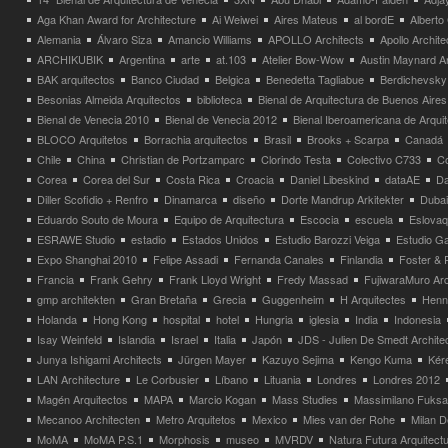
Aga Khan Award for Architecture
Ai Weiwei
Aires Mateus
al bordE
Albert
Alemania
Álvaro Siza
Amancio Williams
APOLLO Architects
Apollo Archit
ARCHIKUBIK
Argentina
arte
at.103
Atelier Bow-Wow
Austin Maynard Ar
BAK arquitectos
Banco Ciudad
Belgica
Benedetta Tagliabue
Berdichevsky
Besonias Almeida Arquitectos
biblioteca
Bienal de Arquitectura de Buenos Aires
Bienal de Venecia 2010
Bienal de Venecia 2012
Bienal Iberoamericana de Arqui
BLOCO Arquitetos
Borrachia arquitectos
Brasil
Brooks + Scarpa
Canadá
Chile
China
Christian de Portzamparc
Clorindo Testa
Colectivo C733
C
Corea
Corea del Sur
Costa Rica
Croacia
Daniel Libeskind
dataAE
Da
Diller Scofidio + Renfro
Dinamarca
diseño
Dorte Mandrup Arkitekter
Dubai
Eduardo Souto de Moura
Equipo de Arquitectura
Escocia
escuela
Eslovaq
ESRAWE Studio
estadio
Estados Unidos
Estudio Barozzi Veiga
Estudio Ga
Expo Shanghai 2010
Felipe Assadi
Fernanda Canales
Finlandia
Foster & 
Francia
Frank Gehry
Frank Lloyd Wright
Fredy Massad
FujiwaraMuro Arc
gmp architekten
Gran Bretaña
Grecia
Guggenheim
H Arquitectes
Henni
Holanda
Hong Kong
hospital
hotel
Hungria
iglesia
India
Indonesia
Isay Weinfeld
Islandia
Israel
Italia
Japón
JDS - Julien De Smedt Archite
Junya Ishigami Architects
Jürgen Mayer
Kazuyo Sejima
Kengo Kuma
Kéré
LAN Architecture
Le Corbusier
Líbano
Lituania
Londres
Londres 2012
Magén Arquitectos
MAPA
Marcio Kogan
Mass Studies
Massimilano Fuks
Mecanoo Architecten
Metro Arquitetos
Mexico
Mies van der Rohe
Milan 
MoMA
MoMA P.S.1
Morphosis
museo
MVRDV
Natura Futura Arquitect