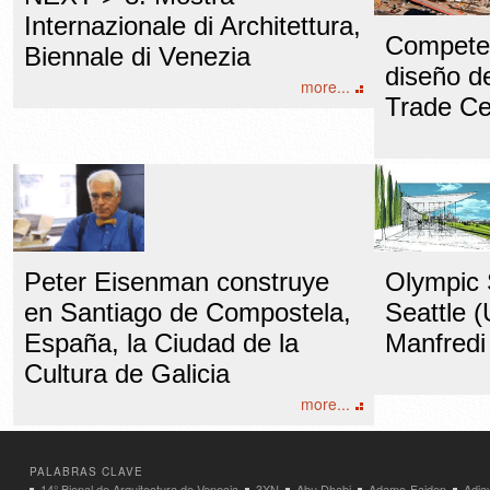
Internazionale di Architettura,
Competen
Biennale di Venezia
diseño d
more...
Trade Ce
Peter Eisenman construye
Olympic 
en Santiago de Compostela,
Seattle 
España, la Ciudad de la
Manfredi
Cultura de Galicia
more...
PALABRAS CLAVE
14° Bienal de Arquitectura de Venecia
3XN
Abu Dhabi
Adamo-Faiden
Adja