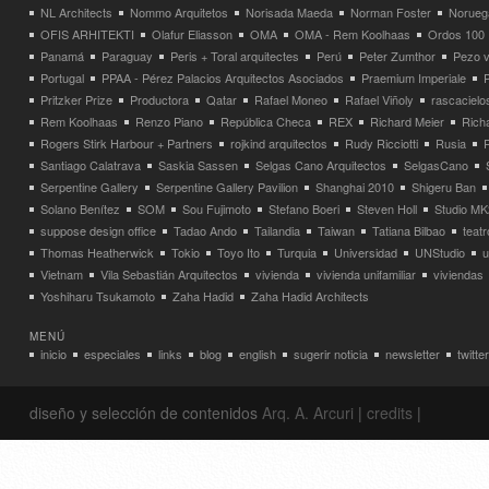
NL Architects
Nommo Arquitetos
Norisada Maeda
Norman Foster
Norueg
OFIS ARHITEKTI
Olafur Eliasson
OMA
OMA - Rem Koolhaas
Ordos 100
Panamá
Paraguay
Peris + Toral arquitectes
Perú
Peter Zumthor
Pezo v
Portugal
PPAA - Pérez Palacios Arquitectos Asociados
Praemium Imperiale
Pritzker Prize
Productora
Qatar
Rafael Moneo
Rafael Viñoly
rascacielo
Rem Koolhaas
Renzo Piano
República Checa
REX
Richard Meier
Rich
Rogers Stirk Harbour + Partners
rojkind arquitectos
Rudy Ricciotti
Rusia
Santiago Calatrava
Saskia Sassen
Selgas Cano Arquitectos
SelgasCano
Serpentine Gallery
Serpentine Gallery Pavilion
Shanghai 2010
Shigeru Ban
Solano Benítez
SOM
Sou Fujimoto
Stefano Boeri
Steven Holl
Studio MK
suppose design office
Tadao Ando
Tailandia
Taiwan
Tatiana Bilbao
teatr
Thomas Heatherwick
Tokio
Toyo Ito
Turquia
Universidad
UNStudio
u
Vietnam
Vila Sebastián Arquitectos
vivienda
vivienda unifamiliar
viviendas
Yoshiharu Tsukamoto
Zaha Hadid
Zaha Hadid Architects
MENÚ
inicio
especiales
links
blog
english
sugerir noticia
newsletter
twitter
diseño y selección de contenidos
Arq. A. Arcuri
|
credits
|