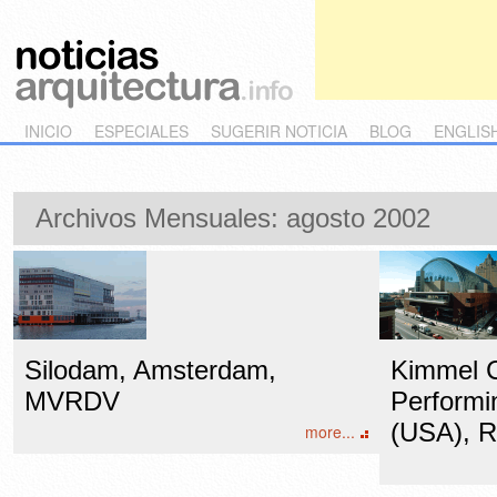
Main menu
Skip to primary content
Skip to secondary content
INICIO
ESPECIALES
SUGERIR NOTICIA
BLOG
ENGLIS
Archivos Mensuales:
agosto 2002
Silodam, Amsterdam,
Kimmel C
MVRDV
Performin
(USA), R
more...