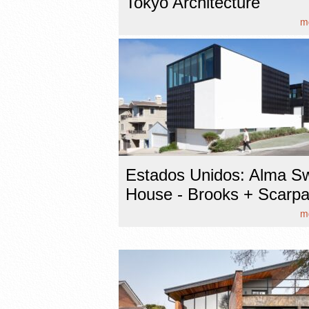
Tokyo Architecture
mo
Estados Unidos: Alma Sw
House - Brooks + Scarp
mo