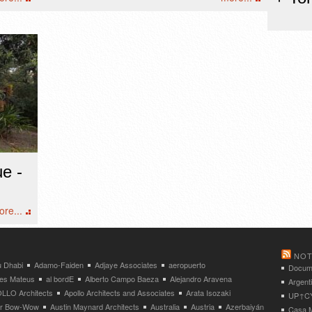
e -
re...
NOT
 Dhabi
Adamo-Faiden
Adjaye Associates
aeropuerto
Docume
res Mateus
al bordE
Alberto Campo Baeza
Alejandro Aravena
Argent
LLO Architects
Apollo Architects and Associates
Arata Isozaki
UP↑CYC
ier Bow-Wow
Austin Maynard Architects
Australia
Austria
Azerbaiyán
Casa M