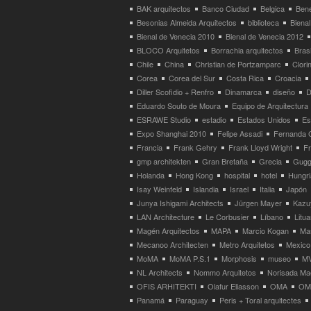
BAK arquitectos
Banco Ciudad
Belgica
Bene
Besonias Almeida Arquitectos
biblioteca
Bienal
Bienal de Venecia 2010
Bienal de Venecia 2012
BLOCO Arquitetos
Borrachia arquitectos
Brasi
Chile
China
Christian de Portzamparc
Clori
Corea
Corea del Sur
Costa Rica
Croacia
Diller Scofidio + Renfro
Dinamarca
diseño
D
Eduardo Souto de Moura
Equipo de Arquitectura
ESRAWE Studio
estadio
Estados Unidos
Es
Expo Shanghai 2010
Felipe Assadi
Fernanda 
Francia
Frank Gehry
Frank Lloyd Wright
F
gmp architekten
Gran Bretaña
Grecia
Gugg
Holanda
Hong Kong
hospital
hotel
Hungri
Isay Weinfeld
Islandia
Israel
Italia
Japón
Junya Ishigami Architects
Jürgen Mayer
Kazu
LAN Architecture
Le Corbusier
Líbano
Litua
Magén Arquitectos
MAPA
Marcio Kogan
Ma
Mecanoo Architecten
Metro Arquitetos
Mexico
MoMA
MoMA P.S.1
Morphosis
museo
M
NL Architects
Nommo Arquitetos
Norisada Ma
OFIS ARHITEKTI
Olafur Eliasson
OMA
OMA
Panamá
Paraguay
Peris + Toral arquitectes