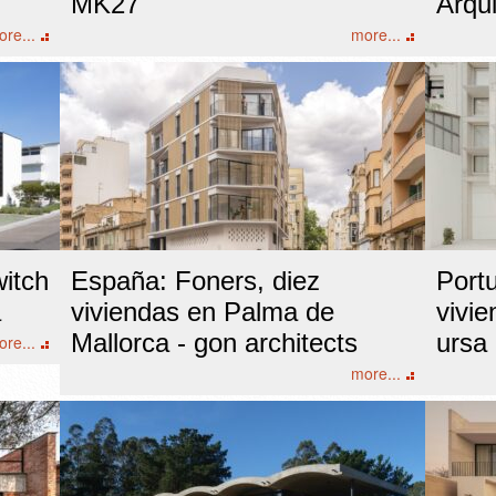
MK27
Arqui
re...
more...
itch
España: Foners, diez
Portu
a
viviendas en Palma de
vivi
Mallorca - gon architects
ursa 
re...
more...