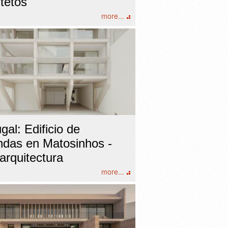
tetos
more...
gal: Edificio de
endas en Matosinhos -
arquitectura
more...