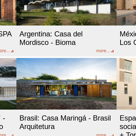
OSPA
Argentina: Casa del
Méxi
Mordisco - Bioma
Los 
re...
more...
 -
Brasil: Casa Maringá - Brasil
Espa
o
Arquitetura
soci
+ Tor
re...
more...