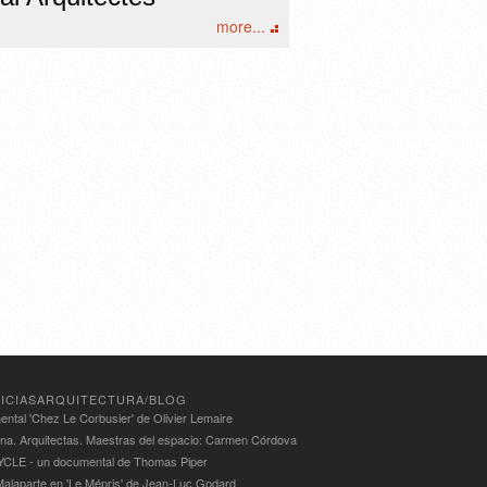
more...
ICIASARQUITECTURA/BLOG
ntal 'Chez Le Corbusier' de Olivier Lemaire
ina. Arquitectas. Maestras del espacio: Carmen Córdova
LE - un documental de Thomas Piper
alaparte en 'Le Mépris' de Jean-Luc Godard