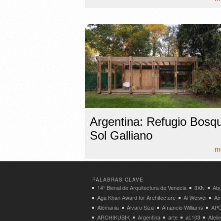
Argentina: Refugio Bosqu
Sol Galliano
mo
PALABRAS CLAVE
14° Bienal de Arquitectura de Venecia
3XN
Abu
Aga Khan Award for Architecture
Ai Weiwei
Ai
Alemania
Álvaro Siza
Amancio Williams
APO
ARCHIKUBIK
Argentina
arte
at.103
Atel