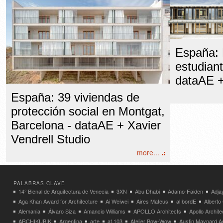
España: 
estudiant
dataAE +
España: 39 viviendas de
protección social en Montgat,
Barcelona - dataAE + Xavier
Vendrell Studio
more...
PALABRAS CLAVE
14° Bienal de Arquitectura de Venecia
3XN
Abu Dhabi
Adamo-Faiden
Adja
Aga Khan Award for Architecture
Ai Weiwei
Aires Mateus
al bordE
Albert
Alemania
Álvaro Siza
Amancio Williams
APOLLO Architects
Apollo Archit
ARCHIKUBIK
Argentina
arte
at.103
Atelier Bow-Wow
Austin Maynard Ar