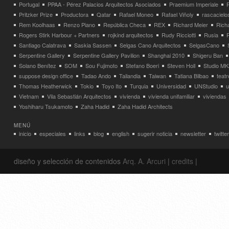
Portugal
PPAA - Pérez Palacios Arquitectos Asociados
Praemium Imperiale
Pritzker Prize
Productora
Qatar
Rafael Moneo
Rafael Viñoly
rascacielo
Rem Koolhaas
Renzo Piano
República Checa
REX
Richard Meier
Rich
Rogers Stirk Harbour + Partners
rojkind arquitectos
Rudy Ricciotti
Rusia
Santiago Calatrava
Saskia Sassen
Selgas Cano Arquitectos
SelgasCano
Serpentine Gallery
Serpentine Gallery Pavilion
Shanghai 2010
Shigeru Ban
Solano Benítez
SOM
Sou Fujimoto
Stefano Boeri
Steven Holl
Studio MK
suppose design office
Tadao Ando
Tailandia
Taiwan
Tatiana Bilbao
teatr
Thomas Heatherwick
Tokio
Toyo Ito
Turquia
Universidad
UNStudio
u
Vietnam
Vila Sebastián Arquitectos
vivienda
vivienda unifamiliar
viviendas
Yoshiharu Tsukamoto
Zaha Hadid
Zaha Hadid Architects
MENÚ
inicio
especiales
links
blog
english
sugerir noticia
newsletter
twitter
diseño y selección de contenidos
Arq. A. Arcuri
|
credits
|