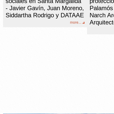
sociales en Santa Margalida
protecció
- Javier Gavín, Juan Moreno,
Palamós 
Siddartha Rodrigo y DATAAE
Narch Ar
Arquitec
more...