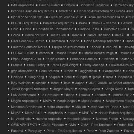
BAK arquitectos
Banco Ciudad
Belgica
Benedetta Tagliabue
Berdichevsky
Besonias Almeida Arquitectos
biblioteca
Bienal de Arquitectura de Buenos Aires
Bienal de Venecia 2010
Bienal de Venecia 2012
Bienal Iberoamericana de Arqui
BLOCO Arquitetos
Borrachia arquitectos
Brasil
Brooks + Scarpa
Canadá
Chile
China
Christian de Portzamparc
Clorindo Testa
Colectivo C733
C
Corea
Corea del Sur
Costa Rica
Croacia
Daniel Libeskind
dataAE
Da
Diller Scofidio + Renfro
Dinamarca
diseño
Dorte Mandrup Arkitekter
Dubai
Eduardo Souto de Moura
Equipo de Arquitectura
Escocia
escuela
Eslovaq
ESRAWE Studio
estadio
Estados Unidos
Estudio Barozzi Veiga
Estudio Ga
Expo Shanghai 2010
Felipe Assadi
Fernanda Canales
Finlandia
Foster & 
Francia
Frank Gehry
Frank Lloyd Wright
Fredy Massad
FujiwaraMuro Arc
gmp architekten
Gran Bretaña
Grecia
Guggenheim
H Arquitectes
Henni
Holanda
Hong Kong
hospital
hotel
Hungria
iglesia
India
Indonesia
Isay Weinfeld
Islandia
Israel
Italia
Japón
JDS - Julien De Smedt Archite
Junya Ishigami Architects
Jürgen Mayer
Kazuyo Sejima
Kengo Kuma
Kéré
LAN Architecture
Le Corbusier
Líbano
Lituania
Londres
Londres 2012
Magén Arquitectos
MAPA
Marcio Kogan
Mass Studies
Massimilano Fuks
Mecanoo Architecten
Metro Arquitetos
Mexico
Mies van der Rohe
Milan 
MoMA
MoMA P.S.1
Morphosis
museo
MVRDV
Natura Futura Arquitect
NL Architects
Nommo Arquitetos
Norisada Maeda
Norman Foster
Norueg
OFIS ARHITEKTI
Olafur Eliasson
OMA
OMA - Rem Koolhaas
Ordos 100
Panamá
Paraguay
Peris + Toral arquitectes
Perú
Peter Zumthor
Pezo v