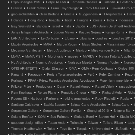
Expo Shanghai 2010
Felipe Assadi
Fernanda Canales
Finlandia
Foster & 
Francia
Frank Gehry
Frank Lloyd Wright
Fredy Massad
FujiwaraMuro Arc
gmp architekten
Gran Bretaña
Grecia
Guggenheim
H Arquitectes
Henni
Holanda
Hong Kong
hospital
hotel
Hungria
iglesia
India
Indonesia
Isay Weinfeld
Islandia
Israel
Italia
Japón
JDS - Julien De Smedt Archite
Junya Ishigami Architects
Jürgen Mayer
Kazuyo Sejima
Kengo Kuma
Kéré
LAN Architecture
Le Corbusier
Líbano
Lituania
Londres
Londres 2012
Magén Arquitectos
MAPA
Marcio Kogan
Mass Studies
Massimilano Fuks
Mecanoo Architecten
Metro Arquitetos
Mexico
Mies van der Rohe
Milan 
MoMA
MoMA P.S.1
Morphosis
museo
MVRDV
Natura Futura Arquitect
NL Architects
Nommo Arquitetos
Norisada Maeda
Norman Foster
Norueg
OFIS ARHITEKTI
Olafur Eliasson
OMA
OMA - Rem Koolhaas
Ordos 100
Panamá
Paraguay
Peris + Toral arquitectes
Perú
Peter Zumthor
Pezo v
Portugal
PPAA - Pérez Palacios Arquitectos Asociados
Praemium Imperiale
Pritzker Prize
Productora
Qatar
Rafael Moneo
Rafael Viñoly
rascacielo
Rem Koolhaas
Renzo Piano
República Checa
REX
Richard Meier
Rich
Rogers Stirk Harbour + Partners
rojkind arquitectos
Rudy Ricciotti
Rusia
Santiago Calatrava
Saskia Sassen
Selgas Cano Arquitectos
SelgasCano
Serpentine Gallery
Serpentine Gallery Pavilion
Shanghai 2010
Shigeru Ban
Solano Benítez
SOM
Sou Fujimoto
Stefano Boeri
Steven Holl
Studio MK
suppose design office
Tadao Ando
Tailandia
Taiwan
Tatiana Bilbao
teatr
Thomas Heatherwick
Tokio
Toyo Ito
Turquia
Universidad
UNStudio
u
Vietnam
Vila Sebastián Arquitectos
vivienda
vivienda unifamiliar
viviendas