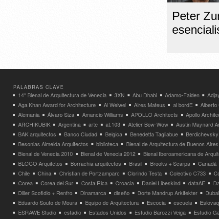
Peter Zu
esenciali
PALABRAS CLAVE
14° Bienal de Arquitectura de Venecia
3XN
Abu Dhabi
Adamo-Faiden
Adja
Aga Khan Award for Architecture
Ai Weiwei
Aires Mateus
al bordE
Albert
Alemania
Álvaro Siza
Amancio Williams
APOLLO Architects
Apollo Archit
ARCHIKUBIK
Argentina
arte
at.103
Atelier Bow-Wow
Austin Maynard Ar
BAK arquitectos
Banco Ciudad
Belgica
Benedetta Tagliabue
Berdichevsky
Besonias Almeida Arquitectos
biblioteca
Bienal de Arquitectura de Buenos Aires
Bienal de Venecia 2010
Bienal de Venecia 2012
Bienal Iberoamericana de Arqui
BLOCO Arquitetos
Borrachia arquitectos
Brasil
Brooks + Scarpa
Canadá
Chile
China
Christian de Portzamparc
Clorindo Testa
Colectivo C733
C
Corea
Corea del Sur
Costa Rica
Croacia
Daniel Libeskind
dataAE
Da
Diller Scofidio + Renfro
Dinamarca
diseño
Dorte Mandrup Arkitekter
Dubai
Eduardo Souto de Moura
Equipo de Arquitectura
Escocia
escuela
Eslovaq
ESRAWE Studio
estadio
Estados Unidos
Estudio Barozzi Veiga
Estudio Ga