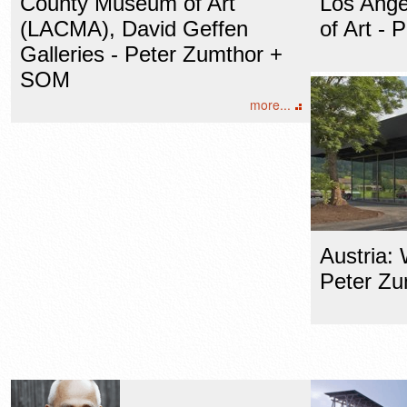
County Museum of Art
Los Ang
(LACMA), David Geffen
of Art - 
Galleries - Peter Zumthor +
SOM
more...
Austria:
Peter Zu