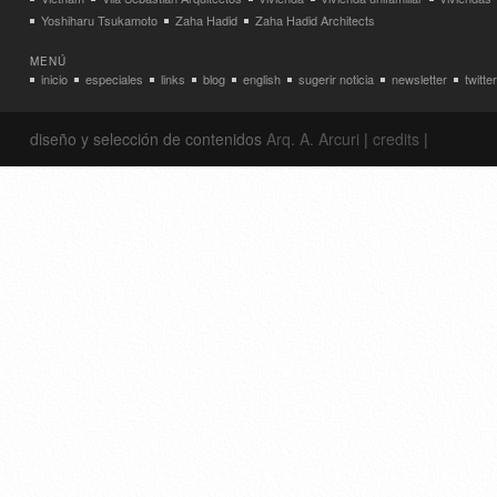
Yoshiharu Tsukamoto
Zaha Hadid
Zaha Hadid Architects
MENÚ
inicio
especiales
links
blog
english
sugerir noticia
newsletter
twitter
diseño y selección de contenidos
Arq. A. Arcuri
|
credits
|