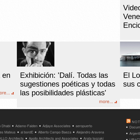
Video
Venec
Encic
a en
Exhibición: 'Dalí. Todas las
El L
sugestiones poéticas y todas
sus 
las posibilidades plásticas'
re...
more...
NOT
 Dhabi
Adamo-Faiden
Adjaye Associates
aeropuerto
Docume
res Mateus
al bordE
Alberto Campo Baeza
Alejandro Aravena
Argent
LLO Architects
Apollo Architects and Associates
Arata Isozaki
UP↑CYC