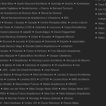
ier Bow-Wow
Austin Maynard Architects
Australia
Austria
Azerbaiyán
Casa M
detta Tagliabue
Berdichevsky + Cherny
Bernard Tschumi
Los Co
 de Arquitectura de Buenos Aires
Bienal de Venecia
BAFICI
Bienal Iberoamericana de Arquitectura y Urbanismo
BIG
Indepe
l
Brooks + Scarpa
Canadá
Centre Pompidou-Metz
centro cultural
Video: 
ndo Testa
Colectivo C733
Colombia
concurso
Coop Himmelb(l)au
Video:
Daniel Libeskind
dataAE
David Adjaye
David Chipperfield
Video:
orte Mandrup Arkitekter
Dubai
Ecuador
Edgardo Minond
Video:
Escocia
escuela
Eslovaquia
Eslovenia
España
especiales
tudio Barozzi Veiga
Estudio Galera Arquitectura
exhibición
Canales
Finlandia
Foster & Partners
Fran Silvestre Arquitectos
redy Massad
FujiwaraMuro Architects
Gaspar Libedinsky
enheim
H Arquitectes
Henning Larsen Architects
Herzog & de Meuron
a
iglesia
India
Indonesia
Inglaterra
IR arquitectura
Iran
JDS - Julien De Smedt Architects
Jean Nouvel
yo Sejima
Kengo Kuma
Kéré Architecture
Lacaton & Vassal Architectes
nia
Londres
Londres 2012
LOT-EK
Luciano Kruk
MAD architects
ss Studies
Massimilano Fuksas
Mateo Arquitectura
MAXXI
Mies van der Rohe
Milan Design Week 2009
Milan Design Week 2011
VRDV
Natura Futura Arquitectura
New York
Nieto Sobejano Arquitectos
eda
Norman Foster
Noruega
Nueva Zelanda
oficinas
 - Rem Koolhaas
Ordos 100
Oscar Niemeyer
Países Bajos