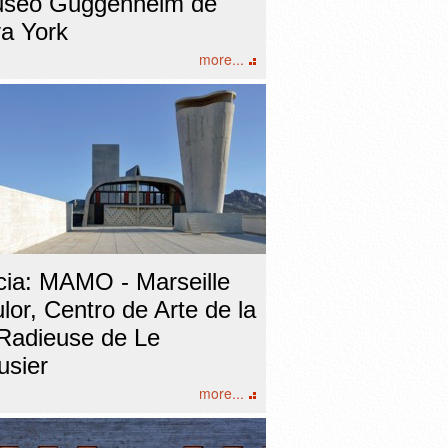
useo Guggenheim de
a York
more...
cia: MAMO - Marseille
or, Centro de Arte de la
 Radieuse de Le
usier
more...