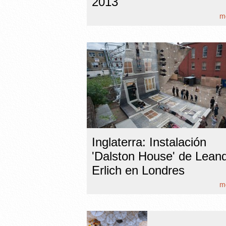
2013
mo
Inglaterra: Instalación
'Dalston House' de Lean
Erlich en Londres
mo