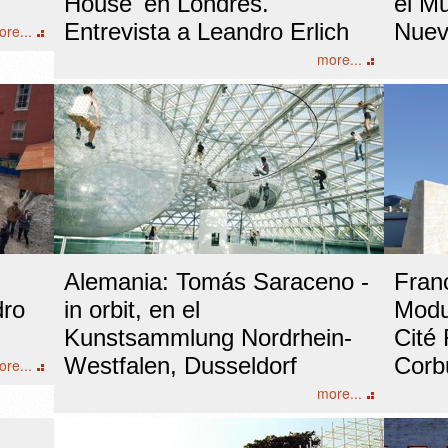
House' en Londres.
el M
Entrevista a Leandro Erlich
Nuev
re...
more...
Alemania: Tomás Saraceno -
Fran
dro
in orbit, en el
Modul
Kunstsammlung Nordrhein-
Cité
Westfalen, Dusseldorf
Corb
re...
more...