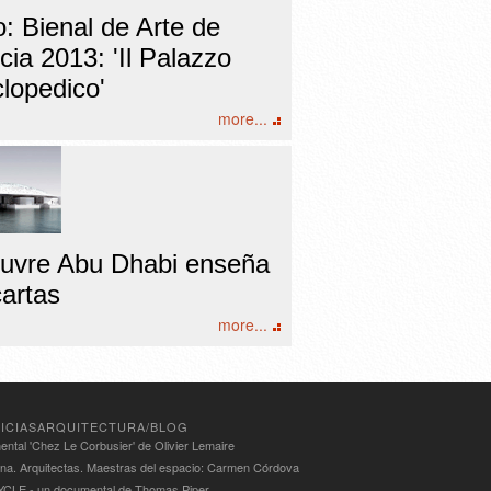
: Bienal de Arte de
ia 2013: 'Il Palazzo
lopedico'
more...
ouvre Abu Dhabi enseña
cartas
more...
ICIASARQUITECTURA/BLOG
ntal 'Chez Le Corbusier' de Olivier Lemaire
ina. Arquitectas. Maestras del espacio: Carmen Córdova
LE - un documental de Thomas Piper