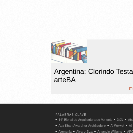
Argentina: Clorindo Test
arteBA
mo
PALABRAS CLAVE
14° Bienal de Arquitectura de Venecia
3XN
Abu
Aga Khan Award for Architecture
Ai Weiwei
Ai
Alemania
Álvaro Siza
Amancio Williams
APO