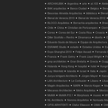
ARCHIKUBIK
Argentina
arte
at.103
Atel
BAK arquitectos
Banco Ciudad
Belgica
Bene
Besonias Almeida Arquitectos
biblioteca
Bienal
Bienal de Venecia 2010
Bienal de Venecia 2012
BLOCO Arquitetos
Borrachia arquitectos
Brasi
Chile
China
Christian de Portzamparc
Clori
Corea
Corea del Sur
Costa Rica
Croacia
Diller Scofidio + Renfro
Dinamarca
diseño
D
Eduardo Souto de Moura
Equipo de Arquitectura
ESRAWE Studio
estadio
Estados Unidos
Es
Expo Shanghai 2010
Felipe Assadi
Fernanda 
Francia
Frank Gehry
Frank Lloyd Wright
F
gmp architekten
Gran Bretaña
Grecia
Gugg
Holanda
Hong Kong
hospital
hotel
Hungri
Isay Weinfeld
Islandia
Israel
Italia
Japón
Junya Ishigami Architects
Jürgen Mayer
Kazu
LAN Architecture
Le Corbusier
Líbano
Litua
Magén Arquitectos
MAPA
Marcio Kogan
Ma
Mecanoo Architecten
Metro Arquitetos
Mexico
MoMA
MoMA P.S.1
Morphosis
museo
M
NL Architects
Nommo Arquitetos
Norisada Ma
OFIS ARHITEKTI
Olafur Eliasson
OMA
OMA