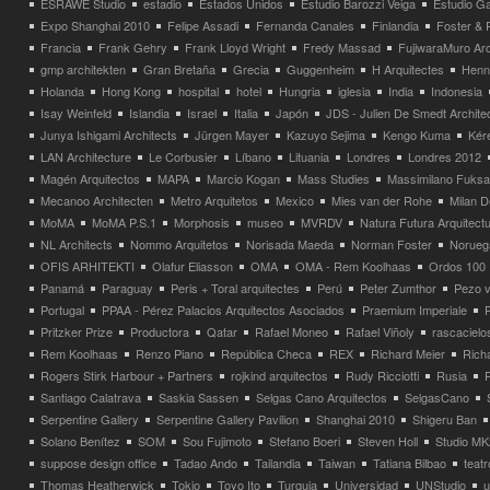
ESRAWE Studio
estadio
Estados Unidos
Estudio Barozzi Veiga
Estudio Ga
Expo Shanghai 2010
Felipe Assadi
Fernanda Canales
Finlandia
Foster & 
Francia
Frank Gehry
Frank Lloyd Wright
Fredy Massad
FujiwaraMuro Arc
gmp architekten
Gran Bretaña
Grecia
Guggenheim
H Arquitectes
Henni
Holanda
Hong Kong
hospital
hotel
Hungria
iglesia
India
Indonesia
Isay Weinfeld
Islandia
Israel
Italia
Japón
JDS - Julien De Smedt Archite
Junya Ishigami Architects
Jürgen Mayer
Kazuyo Sejima
Kengo Kuma
Kéré
LAN Architecture
Le Corbusier
Líbano
Lituania
Londres
Londres 2012
Magén Arquitectos
MAPA
Marcio Kogan
Mass Studies
Massimilano Fuks
Mecanoo Architecten
Metro Arquitetos
Mexico
Mies van der Rohe
Milan 
MoMA
MoMA P.S.1
Morphosis
museo
MVRDV
Natura Futura Arquitect
NL Architects
Nommo Arquitetos
Norisada Maeda
Norman Foster
Norueg
OFIS ARHITEKTI
Olafur Eliasson
OMA
OMA - Rem Koolhaas
Ordos 100
Panamá
Paraguay
Peris + Toral arquitectes
Perú
Peter Zumthor
Pezo v
Portugal
PPAA - Pérez Palacios Arquitectos Asociados
Praemium Imperiale
Pritzker Prize
Productora
Qatar
Rafael Moneo
Rafael Viñoly
rascacielo
Rem Koolhaas
Renzo Piano
República Checa
REX
Richard Meier
Rich
Rogers Stirk Harbour + Partners
rojkind arquitectos
Rudy Ricciotti
Rusia
Santiago Calatrava
Saskia Sassen
Selgas Cano Arquitectos
SelgasCano
Serpentine Gallery
Serpentine Gallery Pavilion
Shanghai 2010
Shigeru Ban
Solano Benítez
SOM
Sou Fujimoto
Stefano Boeri
Steven Holl
Studio MK
suppose design office
Tadao Ando
Tailandia
Taiwan
Tatiana Bilbao
teatr
Thomas Heatherwick
Tokio
Toyo Ito
Turquia
Universidad
UNStudio
u