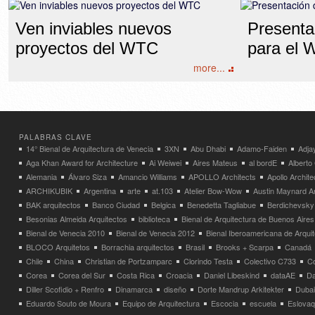
Ven inviables nuevos
Presenta
proyectos del WTC
para el
more...
PALABRAS CLAVE
14° Bienal de Arquitectura de Venecia
3XN
Abu Dhabi
Adamo-Faiden
Adja
Aga Khan Award for Architecture
Ai Weiwei
Aires Mateus
al bordE
Albert
Alemania
Álvaro Siza
Amancio Williams
APOLLO Architects
Apollo Archit
ARCHIKUBIK
Argentina
arte
at.103
Atelier Bow-Wow
Austin Maynard Ar
BAK arquitectos
Banco Ciudad
Belgica
Benedetta Tagliabue
Berdichevsky
Besonias Almeida Arquitectos
biblioteca
Bienal de Arquitectura de Buenos Aires
Bienal de Venecia 2010
Bienal de Venecia 2012
Bienal Iberoamericana de Arqui
BLOCO Arquitetos
Borrachia arquitectos
Brasil
Brooks + Scarpa
Canadá
Chile
China
Christian de Portzamparc
Clorindo Testa
Colectivo C733
C
Corea
Corea del Sur
Costa Rica
Croacia
Daniel Libeskind
dataAE
Da
Diller Scofidio + Renfro
Dinamarca
diseño
Dorte Mandrup Arkitekter
Dubai
Eduardo Souto de Moura
Equipo de Arquitectura
Escocia
escuela
Eslovaq