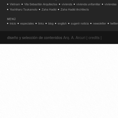
Vietnam
Vila Sebastián Arquitectos
vivienda
vivienda unifamiliar
viviendas
Yoshiharu Tsukamoto
Zaha Hadid
Zaha Hadid Architects
MENÚ
inicio
especiales
links
blog
english
sugerir noticia
newsletter
twitter
diseño y selección de contenidos
Arq. A. Arcuri
|
credits
|