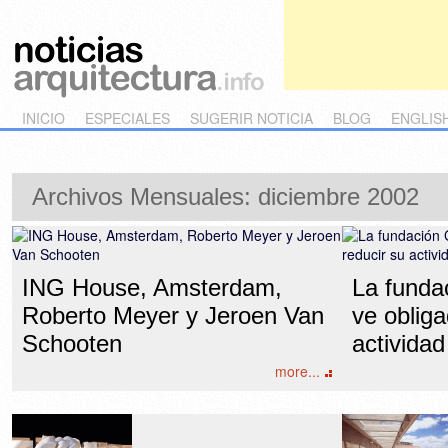
Main menu
Skip to primary content
Skip to secondary content
INICIO
ESPECIALES
SUGERIR NOTICIA
BLOG
ENGLIS
Archivos Mensuales:
diciembre 2002
ING House, Amsterdam,
La funda
Roberto Meyer y Jeroen Van
ve obliga
Schooten
activida
more...