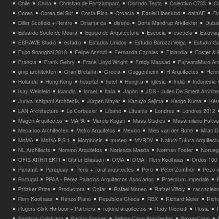
Chile
China
Christian de Portzamparc
Clorindo Testa
Colectivo C733
C
Corea
Corea del Sur
Costa Rica
Croacia
Daniel Libeskind
dataAE
Da
Diller Scofidio + Renfro
Dinamarca
diseño
Dorte Mandrup Arkitekter
Dubai
Eduardo Souto de Moura
Equipo de Arquitectura
Escocia
escuela
Eslovaq
ESRAWE Studio
estadio
Estados Unidos
Estudio Barozzi Veiga
Estudio Ga
Expo Shanghai 2010
Felipe Assadi
Fernanda Canales
Finlandia
Foster & 
Francia
Frank Gehry
Frank Lloyd Wright
Fredy Massad
FujiwaraMuro Arc
gmp architekten
Gran Bretaña
Grecia
Guggenheim
H Arquitectes
Henni
Holanda
Hong Kong
hospital
hotel
Hungria
iglesia
India
Indonesia
Isay Weinfeld
Islandia
Israel
Italia
Japón
JDS - Julien De Smedt Archite
Junya Ishigami Architects
Jürgen Mayer
Kazuyo Sejima
Kengo Kuma
Kéré
LAN Architecture
Le Corbusier
Líbano
Lituania
Londres
Londres 2012
Magén Arquitectos
MAPA
Marcio Kogan
Mass Studies
Massimilano Fuks
Mecanoo Architecten
Metro Arquitetos
Mexico
Mies van der Rohe
Milan 
MoMA
MoMA P.S.1
Morphosis
museo
MVRDV
Natura Futura Arquitect
NL Architects
Nommo Arquitetos
Norisada Maeda
Norman Foster
Norueg
OFIS ARHITEKTI
Olafur Eliasson
OMA
OMA - Rem Koolhaas
Ordos 100
Panamá
Paraguay
Peris + Toral arquitectes
Perú
Peter Zumthor
Pezo v
Portugal
PPAA - Pérez Palacios Arquitectos Asociados
Praemium Imperiale
Pritzker Prize
Productora
Qatar
Rafael Moneo
Rafael Viñoly
rascacielo
Rem Koolhaas
Renzo Piano
República Checa
REX
Richard Meier
Rich
Rogers Stirk Harbour + Partners
rojkind arquitectos
Rudy Ricciotti
Rusia
Santiago Calatrava
Saskia Sassen
Selgas Cano Arquitectos
SelgasCano