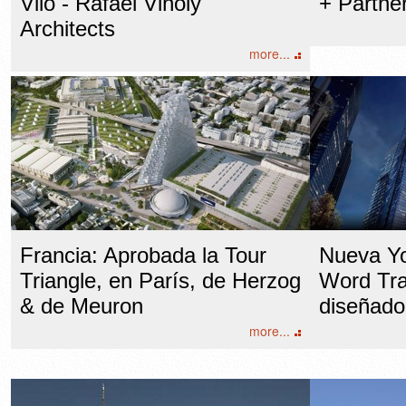
Vilo - Rafael Viñoly
+ Partne
Architects
more...
Francia: Aprobada la Tour
Nueva Yo
Triangle, en París, de Herzog
Word Tra
& de Meuron
diseñado
more...