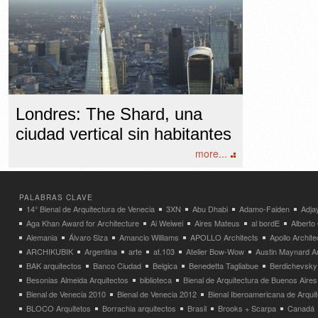
Londres: The Shard, una
ciudad vertical sin habitantes
more...
PALABRAS CLAVE
14° Bienal de Arquitectura de Venecia
3XN
Abu Dhabi
Adamo-Faiden
Adja
Aga Khan Award for Architecture
Ai Weiwei
Aires Mateus
al bordE
Albert
Alemania
Álvaro Siza
Amancio Williams
APOLLO Architects
Apollo Archit
ARCHIKUBIK
Argentina
arte
at.103
Atelier Bow-Wow
Austin Maynard Ar
BAK arquitectos
Banco Ciudad
Belgica
Benedetta Tagliabue
Berdichevsky
Besonias Almeida Arquitectos
biblioteca
Bienal de Arquitectura de Buenos Aires
Bienal de Venecia 2010
Bienal de Venecia 2012
Bienal Iberoamericana de Arqui
BLOCO Arquitetos
Borrachia arquitectos
Brasil
Brooks + Scarpa
Canadá