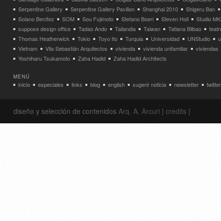
Serpentine Gallery
Serpentine Gallery Pavilion
Shanghai 2010
Shigeru Ban
Solano Benítez
SOM
Sou Fujimoto
Stefano Boeri
Steven Holl
Studio MK
suppose design office
Tadao Ando
Tailandia
Taiwan
Tatiana Bilbao
teatr
Thomas Heatherwick
Tokio
Toyo Ito
Turquia
Universidad
UNStudio
u
Vietnam
Vila Sebastián Arquitectos
vivienda
vivienda unifamiliar
viviendas
Yoshiharu Tsukamoto
Zaha Hadid
Zaha Hadid Architects
MENÚ
inicio
especiales
links
blog
english
sugerir noticia
newsletter
twitter
diseño y selección de contenidos
Arq. A. Arcuri
|
credits
|