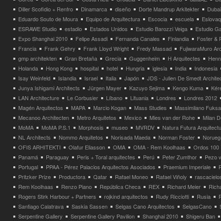
Diller Scofidio + Renfro
Dinamarca
diseño
Dorte Mandrup Arkitekter
Dubai
Eduardo Souto de Moura
Equipo de Arquitectura
Escocia
escuela
Eslovaq
ESRAWE Studio
estadio
Estados Unidos
Estudio Barozzi Veiga
Estudio Ga
Expo Shanghai 2010
Felipe Assadi
Fernanda Canales
Finlandia
Foster & 
Francia
Frank Gehry
Frank Lloyd Wright
Fredy Massad
FujiwaraMuro Arc
gmp architekten
Gran Bretaña
Grecia
Guggenheim
H Arquitectes
Henni
Holanda
Hong Kong
hospital
hotel
Hungria
iglesia
India
Indonesia
Isay Weinfeld
Islandia
Israel
Italia
Japón
JDS - Julien De Smedt Archite
Junya Ishigami Architects
Jürgen Mayer
Kazuyo Sejima
Kengo Kuma
Kéré
LAN Architecture
Le Corbusier
Líbano
Lituania
Londres
Londres 2012
Magén Arquitectos
MAPA
Marcio Kogan
Mass Studies
Massimilano Fuks
Mecanoo Architecten
Metro Arquitetos
Mexico
Mies van der Rohe
Milan 
MoMA
MoMA P.S.1
Morphosis
museo
MVRDV
Natura Futura Arquitect
NL Architects
Nommo Arquitetos
Norisada Maeda
Norman Foster
Norueg
OFIS ARHITEKTI
Olafur Eliasson
OMA
OMA - Rem Koolhaas
Ordos 100
Panamá
Paraguay
Peris + Toral arquitectes
Perú
Peter Zumthor
Pezo v
Portugal
PPAA - Pérez Palacios Arquitectos Asociados
Praemium Imperiale
Pritzker Prize
Productora
Qatar
Rafael Moneo
Rafael Viñoly
rascacielo
Rem Koolhaas
Renzo Piano
República Checa
REX
Richard Meier
Rich
Rogers Stirk Harbour + Partners
rojkind arquitectos
Rudy Ricciotti
Rusia
Santiago Calatrava
Saskia Sassen
Selgas Cano Arquitectos
SelgasCano
Serpentine Gallery
Serpentine Gallery Pavilion
Shanghai 2010
Shigeru Ban