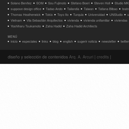
Solano Benítez
SOM
Sou Fujimoto
Stefano Boeri
Steven Holl
Studio MK
suppose design office
Tadao Ando
Tailandia
Taiwan
Tatiana Bilbao
teatr
Thomas Heatherwick
Tokio
Toyo Ito
Turquia
Universidad
UNStudio
u
Vietnam
Vila Sebastián Arquitectos
vivienda
vivienda unifamiliar
viviendas
Yoshiharu Tsukamoto
Zaha Hadid
Zaha Hadid Architects
MENÚ
inicio
especiales
links
blog
english
sugerir noticia
newsletter
twitter
diseño y selección de contenidos
Arq. A. Arcuri
|
credits
|