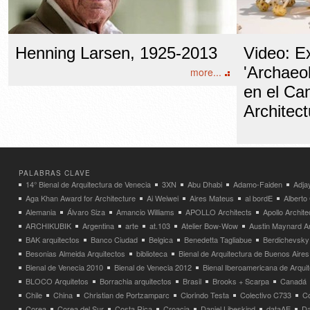
Henning Larsen, 1925-2013
Video: Ex
'Archaeol
more...
en el Ca
Architec
PALABRAS CLAVE
14° Bienal de Arquitectura de Venecia
3XN
Abu Dhabi
Adamo-Faiden
Adja
Aga Khan Award for Architecture
Ai Weiwei
Aires Mateus
al bordE
Albert
Alemania
Álvaro Siza
Amancio Williams
APOLLO Architects
Apollo Archit
ARCHIKUBIK
Argentina
arte
at.103
Atelier Bow-Wow
Austin Maynard Ar
BAK arquitectos
Banco Ciudad
Belgica
Benedetta Tagliabue
Berdichevsky
Besonias Almeida Arquitectos
biblioteca
Bienal de Arquitectura de Buenos Aires
Bienal de Venecia 2010
Bienal de Venecia 2012
Bienal Iberoamericana de Arqui
BLOCO Arquitetos
Borrachia arquitectos
Brasil
Brooks + Scarpa
Canadá
Chile
China
Christian de Portzamparc
Clorindo Testa
Colectivo C733
C
Corea
Corea del Sur
Costa Rica
Croacia
Daniel Libeskind
dataAE
Da