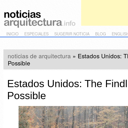
Main menu
Skip to primary content
Skip to secondary content
INICIO
ESPECIALES
SUGERIR NOTICIA
BLOG
ENGLIS
noticias de arquitectura
»
Estados Unidos: T
Possible
Estados Unidos: The Findl
Possible