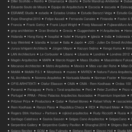
Diller Scofidio + Renfro
Dinamarca
diseño
Dorte Mandrup Arkitekter
Dubai
Eduardo Souto de Moura
Equipo de Arquitectura
Escocia
escuela
Eslovaq
ESRAWE Studio
estadio
Estados Unidos
Estudio Barozzi Veiga
Estudio Ga
Expo Shanghai 2010
Felipe Assadi
Fernanda Canales
Finlandia
Foster & 
Francia
Frank Gehry
Frank Lloyd Wright
Fredy Massad
FujiwaraMuro Arc
gmp architekten
Gran Bretaña
Grecia
Guggenheim
H Arquitectes
Henni
Holanda
Hong Kong
hospital
hotel
Hungria
iglesia
India
Indonesia
Isay Weinfeld
Islandia
Israel
Italia
Japón
JDS - Julien De Smedt Archite
Junya Ishigami Architects
Jürgen Mayer
Kazuyo Sejima
Kengo Kuma
Kéré
LAN Architecture
Le Corbusier
Líbano
Lituania
Londres
Londres 2012
Magén Arquitectos
MAPA
Marcio Kogan
Mass Studies
Massimilano Fuks
Mecanoo Architecten
Metro Arquitetos
Mexico
Mies van der Rohe
Milan 
MoMA
MoMA P.S.1
Morphosis
museo
MVRDV
Natura Futura Arquitect
NL Architects
Nommo Arquitetos
Norisada Maeda
Norman Foster
Norueg
OFIS ARHITEKTI
Olafur Eliasson
OMA
OMA - Rem Koolhaas
Ordos 100
Panamá
Paraguay
Peris + Toral arquitectes
Perú
Peter Zumthor
Pezo v
Portugal
PPAA - Pérez Palacios Arquitectos Asociados
Praemium Imperiale
Pritzker Prize
Productora
Qatar
Rafael Moneo
Rafael Viñoly
rascacielo
Rem Koolhaas
Renzo Piano
República Checa
REX
Richard Meier
Rich
Rogers Stirk Harbour + Partners
rojkind arquitectos
Rudy Ricciotti
Rusia
Santiago Calatrava
Saskia Sassen
Selgas Cano Arquitectos
SelgasCano
Serpentine Gallery
Serpentine Gallery Pavilion
Shanghai 2010
Shigeru Ban
Solano Benítez
SOM
Sou Fujimoto
Stefano Boeri
Steven Holl
Studio MK