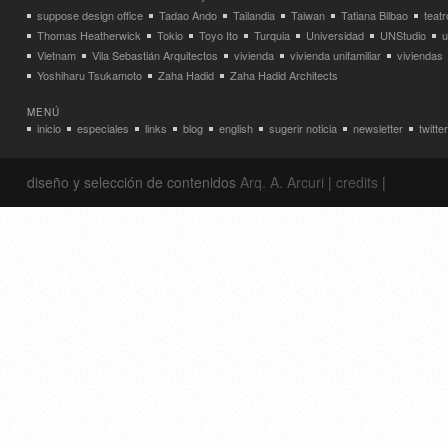
suppose design office
Tadao Ando
Tailandia
Taiwan
Tatiana Bilbao
teatr
Thomas Heatherwick
Tokio
Toyo Ito
Turquia
Universidad
UNStudio
u
Vietnam
Vila Sebastián Arquitectos
vivienda
vivienda unifamiliar
viviendas
Yoshiharu Tsukamoto
Zaha Hadid
Zaha Hadid Architects
MENÚ
inicio
especiales
links
blog
english
sugerir noticia
newsletter
twitter
diseño y selección de contenidos
Arq. A. Arcuri
|
credits
|