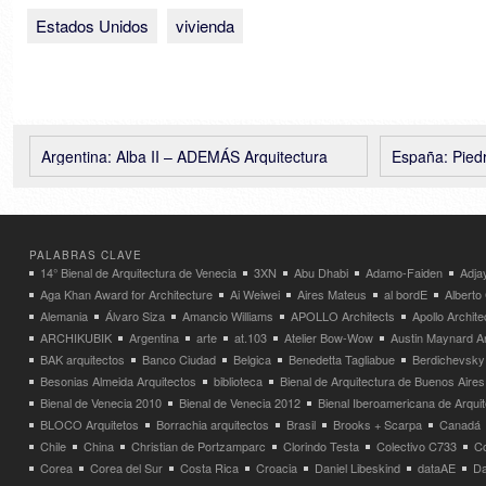
Estados Unidos
vivienda
Argentina: Alba II – ADEMÁS Arquitectura
España: Piedra y A
PALABRAS CLAVE
14° Bienal de Arquitectura de Venecia
3XN
Abu Dhabi
Adamo-Faiden
Adja
Aga Khan Award for Architecture
Ai Weiwei
Aires Mateus
al bordE
Albert
Alemania
Álvaro Siza
Amancio Williams
APOLLO Architects
Apollo Archit
ARCHIKUBIK
Argentina
arte
at.103
Atelier Bow-Wow
Austin Maynard Ar
BAK arquitectos
Banco Ciudad
Belgica
Benedetta Tagliabue
Berdichevsky
Besonias Almeida Arquitectos
biblioteca
Bienal de Arquitectura de Buenos Aires
Bienal de Venecia 2010
Bienal de Venecia 2012
Bienal Iberoamericana de Arqui
BLOCO Arquitetos
Borrachia arquitectos
Brasil
Brooks + Scarpa
Canadá
Chile
China
Christian de Portzamparc
Clorindo Testa
Colectivo C733
C
Corea
Corea del Sur
Costa Rica
Croacia
Daniel Libeskind
dataAE
Da