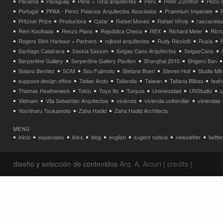
Panamá
Paraguay
Peris + Toral arquitectes
Perú
Peter Zumthor
Pezo v
Portugal
PPAA - Pérez Palacios Arquitectos Asociados
Praemium Imperiale
Pritzker Prize
Productora
Qatar
Rafael Moneo
Rafael Viñoly
rascacielo
Rem Koolhaas
Renzo Piano
República Checa
REX
Richard Meier
Rich
Rogers Stirk Harbour + Partners
rojkind arquitectos
Rudy Ricciotti
Rusia
Santiago Calatrava
Saskia Sassen
Selgas Cano Arquitectos
SelgasCano
Serpentine Gallery
Serpentine Gallery Pavilion
Shanghai 2010
Shigeru Ban
Solano Benítez
SOM
Sou Fujimoto
Stefano Boeri
Steven Holl
Studio MK
suppose design office
Tadao Ando
Tailandia
Taiwan
Tatiana Bilbao
teatr
Thomas Heatherwick
Tokio
Toyo Ito
Turquia
Universidad
UNStudio
u
Vietnam
Vila Sebastián Arquitectos
vivienda
vivienda unifamiliar
viviendas
Yoshiharu Tsukamoto
Zaha Hadid
Zaha Hadid Architects
MENÚ
inicio
especiales
links
blog
english
sugerir noticia
newsletter
twitter
diseño y selección de contenidos
Arq. A. Arcuri
|
credits
|