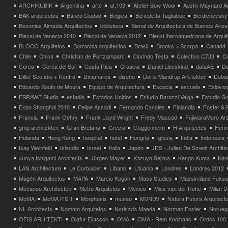
ARCHIKUBIK
Argentina
arte
at.103
Atelier Bow-Wow
Austin Maynard Ar
BAK arquitectos
Banco Ciudad
Belgica
Benedetta Tagliabue
Berdichevsky
Besonias Almeida Arquitectos
biblioteca
Bienal de Arquitectura de Buenos Aires
Bienal de Venecia 2010
Bienal de Venecia 2012
Bienal Iberoamericana de Arqui
BLOCO Arquitetos
Borrachia arquitectos
Brasil
Brooks + Scarpa
Canadá
Chile
China
Christian de Portzamparc
Clorindo Testa
Colectivo C733
C
Corea
Corea del Sur
Costa Rica
Croacia
Daniel Libeskind
dataAE
Da
Diller Scofidio + Renfro
Dinamarca
diseño
Dorte Mandrup Arkitekter
Dubai
Eduardo Souto de Moura
Equipo de Arquitectura
Escocia
escuela
Eslovaq
ESRAWE Studio
estadio
Estados Unidos
Estudio Barozzi Veiga
Estudio Ga
Expo Shanghai 2010
Felipe Assadi
Fernanda Canales
Finlandia
Foster & 
Francia
Frank Gehry
Frank Lloyd Wright
Fredy Massad
FujiwaraMuro Arc
gmp architekten
Gran Bretaña
Grecia
Guggenheim
H Arquitectes
Henni
Holanda
Hong Kong
hospital
hotel
Hungria
iglesia
India
Indonesia
Isay Weinfeld
Islandia
Israel
Italia
Japón
JDS - Julien De Smedt Archite
Junya Ishigami Architects
Jürgen Mayer
Kazuyo Sejima
Kengo Kuma
Kéré
LAN Architecture
Le Corbusier
Líbano
Lituania
Londres
Londres 2012
Magén Arquitectos
MAPA
Marcio Kogan
Mass Studies
Massimilano Fuks
Mecanoo Architecten
Metro Arquitetos
Mexico
Mies van der Rohe
Milan 
MoMA
MoMA P.S.1
Morphosis
museo
MVRDV
Natura Futura Arquitect
NL Architects
Nommo Arquitetos
Norisada Maeda
Norman Foster
Norueg
OFIS ARHITEKTI
Olafur Eliasson
OMA
OMA - Rem Koolhaas
Ordos 100