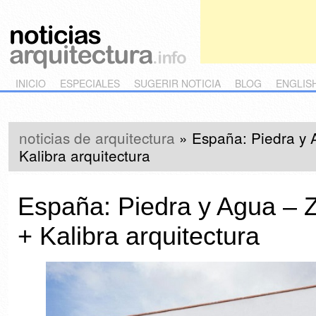
Main menu
Skip to primary content
Skip to secondary content
INICIO
ESPECIALES
SUGERIR NOTICIA
BLOG
ENGLIS
noticias de arquitectura
»
España: Piedra y 
Kalibra arquitectura
España: Piedra y Agua – Z
+ Kalibra arquitectura