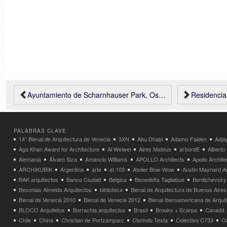
Ayuntamiento de Scharnhauser Park, Ostfildern, Alemania, J. Mayer H. Architekten
Residencia estu
PALABRAS CLAVE
14° Bienal de Arquitectura de Venecia
3XN
Abu Dhabi
Adamo-Faiden
Adja
Aga Khan Award for Architecture
Ai Weiwei
Aires Mateus
al bordE
Albert
Alemania
Álvaro Siza
Amancio Williams
APOLLO Architects
Apollo Archit
ARCHIKUBIK
Argentina
arte
at.103
Atelier Bow-Wow
Austin Maynard Ar
BAK arquitectos
Banco Ciudad
Belgica
Benedetta Tagliabue
Berdichevsky
Besonias Almeida Arquitectos
biblioteca
Bienal de Arquitectura de Buenos Aires
Bienal de Venecia 2010
Bienal de Venecia 2012
Bienal Iberoamericana de Arqui
BLOCO Arquitetos
Borrachia arquitectos
Brasil
Brooks + Scarpa
Canadá
Chile
China
Christian de Portzamparc
Clorindo Testa
Colectivo C733
C