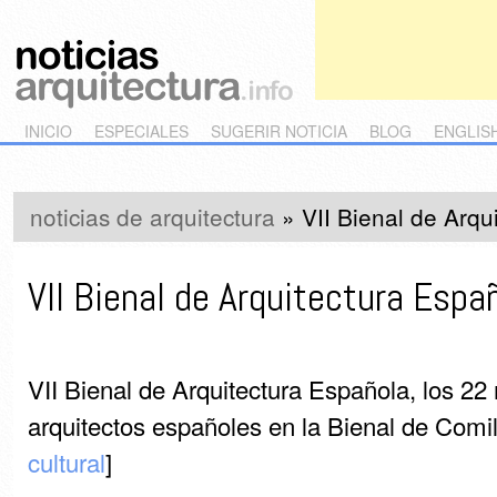
Main menu
Skip to primary content
Skip to secondary content
INICIO
ESPECIALES
SUGERIR NOTICIA
BLOG
ENGLIS
noticias de arquitectura
»
VII Bienal de Arqu
VII Bienal de Arquitectura Espa
VII Bienal de Arquitectura Española, los 22
arquitectos españoles en la Bienal de Comil
cultural
]