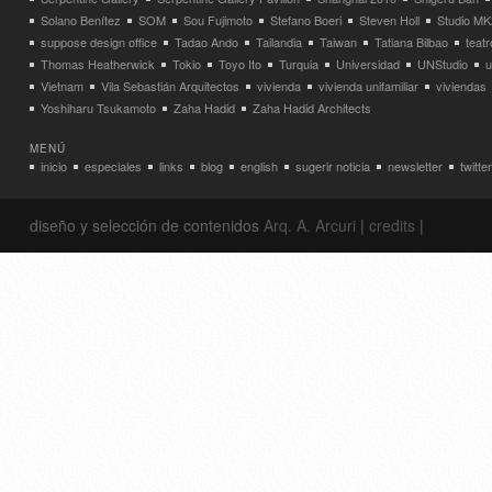
Solano Benítez
SOM
Sou Fujimoto
Stefano Boeri
Steven Holl
Studio MK
suppose design office
Tadao Ando
Tailandia
Taiwan
Tatiana Bilbao
teatr
Thomas Heatherwick
Tokio
Toyo Ito
Turquia
Universidad
UNStudio
u
Vietnam
Vila Sebastián Arquitectos
vivienda
vivienda unifamiliar
viviendas
Yoshiharu Tsukamoto
Zaha Hadid
Zaha Hadid Architects
MENÚ
inicio
especiales
links
blog
english
sugerir noticia
newsletter
twitter
diseño y selección de contenidos
Arq. A. Arcuri
|
credits
|