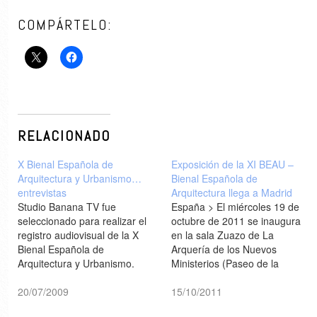
COMPÁRTELO:
RELACIONADO
X Bienal Española de
Exposición de la XI BEAU –
Arquitectura y Urbanismo…
Bienal Española de
entrevistas
Arquitectura llega a Madrid
Studio Banana TV fue
España > El miércoles 19 de
seleccionado para realizar el
octubre de 2011 se inaugura
registro audiovisual de la X
en la sala Zuazo de La
Bienal Española de
Arquería de los Nuevos
Arquitectura y Urbanismo.
Ministerios (Paseo de la
Aquí treinta entrevistas a
Castellana, 67 28046 Madrid)
algunos de los estudios que
20/07/2009
la exposición de la XI BEAU -
15/10/2011
participan en la Bienal... >
Bienal Española de