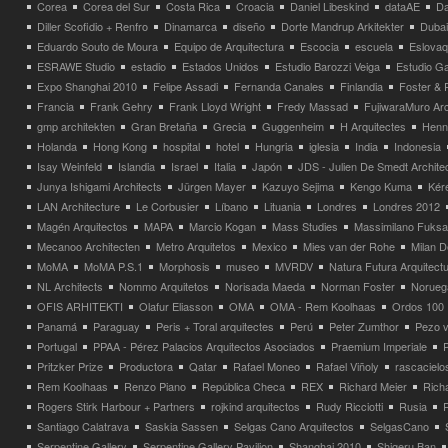
Corea
Corea del Sur
Costa Rica
Croacia
Daniel Libeskind
dataAE
Da
Diller Scofidio + Renfro
Dinamarca
diseño
Dorte Mandrup Arkitekter
Dubai
Eduardo Souto de Moura
Equipo de Arquitectura
Escocia
escuela
Eslovaq
ESRAWE Studio
estadio
Estados Unidos
Estudio Barozzi Veiga
Estudio Ga
Expo Shanghai 2010
Felipe Assadi
Fernanda Canales
Finlandia
Foster & 
Francia
Frank Gehry
Frank Lloyd Wright
Fredy Massad
FujiwaraMuro Arc
gmp architekten
Gran Bretaña
Grecia
Guggenheim
H Arquitectes
Henni
Holanda
Hong Kong
hospital
hotel
Hungria
iglesia
India
Indonesia
Isay Weinfeld
Islandia
Israel
Italia
Japón
JDS - Julien De Smedt Archite
Junya Ishigami Architects
Jürgen Mayer
Kazuyo Sejima
Kengo Kuma
Kéré
LAN Architecture
Le Corbusier
Líbano
Lituania
Londres
Londres 2012
Magén Arquitectos
MAPA
Marcio Kogan
Mass Studies
Massimilano Fuks
Mecanoo Architecten
Metro Arquitetos
Mexico
Mies van der Rohe
Milan 
MoMA
MoMA P.S.1
Morphosis
museo
MVRDV
Natura Futura Arquitect
NL Architects
Nommo Arquitetos
Norisada Maeda
Norman Foster
Norueg
OFIS ARHITEKTI
Olafur Eliasson
OMA
OMA - Rem Koolhaas
Ordos 100
Panamá
Paraguay
Peris + Toral arquitectes
Perú
Peter Zumthor
Pezo v
Portugal
PPAA - Pérez Palacios Arquitectos Asociados
Praemium Imperiale
Pritzker Prize
Productora
Qatar
Rafael Moneo
Rafael Viñoly
rascacielo
Rem Koolhaas
Renzo Piano
República Checa
REX
Richard Meier
Rich
Rogers Stirk Harbour + Partners
rojkind arquitectos
Rudy Ricciotti
Rusia
Santiago Calatrava
Saskia Sassen
Selgas Cano Arquitectos
SelgasCano
Serpentine Gallery
Serpentine Gallery Pavilion
Shanghai 2010
Shigeru Ban