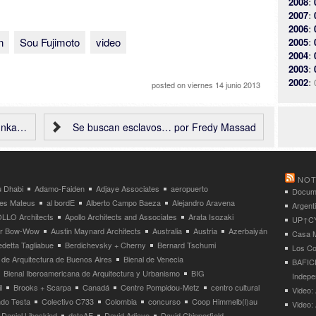
2008
:
2007
:
2006
:
n
Sou Fujimoto
video
2005
:
2004
:
2003
:
2002
:
posted on
viernes 14 junio 2013
ociates
Se buscan esclavos… por Fredy Massad
NOT
 Dhabi
Adamo-Faiden
Adjaye Associates
aeropuerto
Docume
res Mateus
al bordE
Alberto Campo Baeza
Alejandro Aravena
Argent
LLO Architects
Apollo Architects and Associates
Arata Isozaki
UP↑CYC
ier Bow-Wow
Austin Maynard Architects
Australia
Austria
Azerbaiyán
Casa M
detta Tagliabue
Berdichevsky + Cherny
Bernard Tschumi
Los Co
 de Arquitectura de Buenos Aires
Bienal de Venecia
BAFICI
Bienal Iberoamericana de Arquitectura y Urbanismo
BIG
Indepe
l
Brooks + Scarpa
Canadá
Centre Pompidou-Metz
centro cultural
Video: 
ndo Testa
Colectivo C733
Colombia
concurso
Coop Himmelb(l)au
Video:
Daniel Libeskind
dataAE
David Adjaye
David Chipperfield