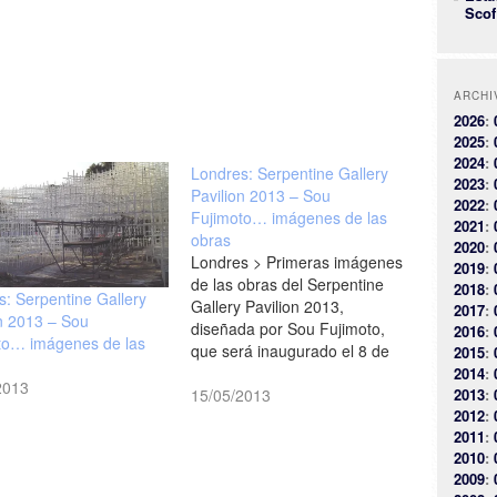
Scof
ARCHI
2026
:
2025
:
2024
:
Londres: Serpentine Gallery
2023
:
Pavilion 2013 – Sou
2022
:
Fujimoto… imágenes de las
2021
:
obras
2020
:
Londres > Primeras imágenes
2019
:
de las obras del Serpentine
2018
:
s: Serpentine Gallery
Gallery Pavilion 2013,
2017
:
on 2013 – Sou
diseñada por Sou Fujimoto,
2016
:
to… imágenes de las
que será inaugurado el 8 de
2015
:
junio [facebook/Serpentine
2014
:
2013
Gallery]
15/05/2013
2013
:
2012
:
2011
:
2010
:
2009
: