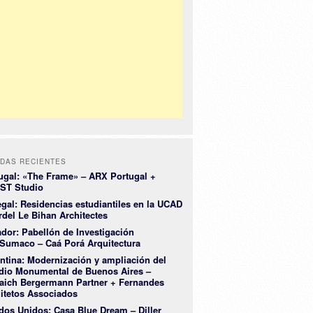
DAS RECIENTES
ugal: «The Frame» – ARX Portugal +
ST Studio
gal: Residencias estudiantiles en la UCAD
rdel Le Bihan Architectes
dor: Pabellón de Investigación
Sumaco – Caá Porá Arquitectura
ntina: Modernización y ampliación del
dio Monumental de Buenos Aires –
aich Bergermann Partner + Fernandes
itetos Associados
dos Unidos: Casa Blue Dream – Diller