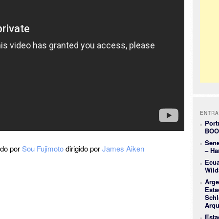
ENTRA
Port
BOO
Sene
ado por
Sou Fujimoto
dirigido por
James Aiken
– Ha
Ecua
Wild
Arge
Esta
Schl
Arqu
Esta