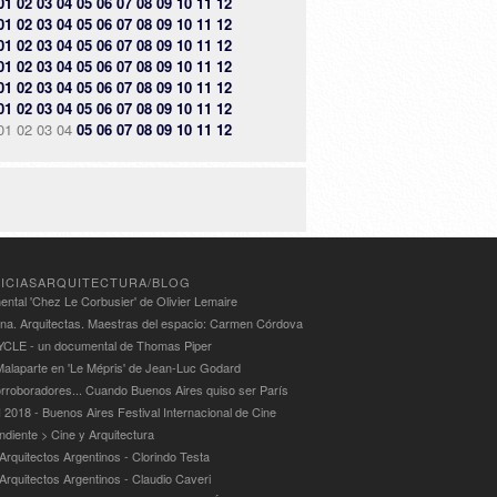
01
02
03
04
05
06
07
08
09
10
11
12
01
02
03
04
05
06
07
08
09
10
11
12
01
02
03
04
05
06
07
08
09
10
11
12
01
02
03
04
05
06
07
08
09
10
11
12
01
02
03
04
05
06
07
08
09
10
11
12
01
02
03
04
05
06
07
08
09
10
11
12
01
02
03
04
05
06
07
08
09
10
11
12
ICIASARQUITECTURA/BLOG
ntal 'Chez Le Corbusier' de Olivier Lemaire
ina. Arquitectas. Maestras del espacio: Carmen Córdova
LE - un documental de Thomas Piper
alaparte en 'Le Mépris' de Jean-Luc Godard
rroboradores... Cuando Buenos Aires quiso ser París
 2018 - Buenos Aires Festival Internacional de Cine
ndiente > Cine y Arquitectura
Arquitectos Argentinos - Clorindo Testa
 Arquitectos Argentinos - Claudio Caveri