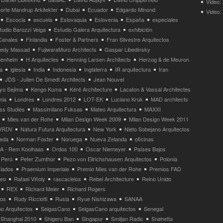
Video:
orte Mandrup Arkitekter
Dubai
Ecuador
Edgardo Minond
Video:
Escocia
escuela
Eslovaquia
Eslovenia
España
especiales
tudio Barozzi Veiga
Estudio Galera Arquitectura
exhibición
Canales
Finlandia
Foster & Partners
Fran Silvestre Arquitectos
redy Massad
FujiwaraMuro Architects
Gaspar Libedinsky
enheim
H Arquitectes
Henning Larsen Architects
Herzog & de Meuron
a
iglesia
India
Indonesia
Inglaterra
IR arquitectura
Iran
JDS - Julien De Smedt Architects
Jean Nouvel
yo Sejima
Kengo Kuma
Kéré Architecture
Lacaton & Vassal Architectes
nia
Londres
Londres 2012
LOT-EK
Luciano Kruk
MAD architects
ss Studies
Massimilano Fuksas
Mateo Arquitectura
MAXXI
Mies van der Rohe
Milan Design Week 2009
Milan Design Week 2011
VRDV
Natura Futura Arquitectura
New York
Nieto Sobejano Arquitectos
eda
Norman Foster
Noruega
Nueva Zelanda
oficinas
 - Rem Koolhaas
Ordos 100
Oscar Niemeyer
Países Bajos
Perú
Peter Zumthor
Pezo von Ellrichshausen Arquitectos
Polonia
ciados
Praemium Imperiale
Premio Mies van der Rohe
Premios FAD
neo
Rafael Viñoly
rascacielos
Rebel Architecture
Reino Unido
REX
Richard Meier
Richard Rogers
tos
Rudy Ricciotti
Rusia
Ryue Nishizawa
SANAA
o Arquitectos
SelgasCano
SelgasCano arquitectos
Senegal
Shanghai 2010
Shigeru Ban
Singapur
Smiljan Radic
Snøhetta