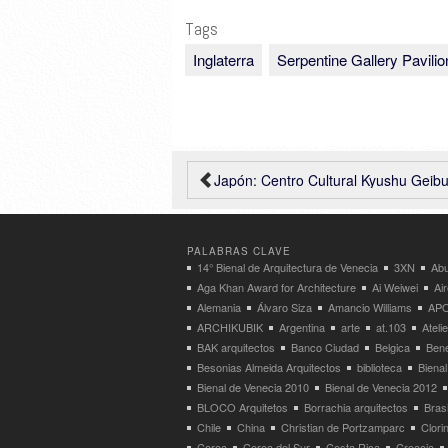
Tags
Inglaterra
Serpentine Gallery Pavilio
Japón: Centro Cultural Kyushu Geibunkan, Fukuoka – Kengo Kuma & Ass
PALABRAS CLAVE
14° Bienal de Arquitectura de Venecia
3XN
Abu
Aga Khan Award for Architecture
Ai Weiwei
Ai
Alemania
Álvaro Siza
Amancio Williams
APO
ARCHIKUBIK
Argentina
arte
at.103
Atel
BAK arquitectos
Banco Ciudad
Belgica
Bene
Besonias Almeida Arquitectos
biblioteca
Bienal
Bienal de Venecia 2010
Bienal de Venecia 2012
BLOCO Arquitetos
Borrachia arquitectos
Brasi
Chile
China
Christian de Portzamparc
Clori
Corea
Corea del Sur
Costa Rica
Croacia