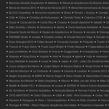
Besonias Almeida Arquitectos
biblioteca
Bienal de Arquitectura de Buenos Aires
Bienal de Venecia 2010
Bienal de Venecia 2012
Bienal Iberoamericana de Arqui
BLOCO Arquitetos
Borrachia arquitectos
Brasil
Brooks + Scarpa
Canadá
Chile
China
Christian de Portzamparc
Clorindo Testa
Colectivo C733
C
Corea
Corea del Sur
Costa Rica
Croacia
Daniel Libeskind
dataAE
Da
Diller Scofidio + Renfro
Dinamarca
diseño
Dorte Mandrup Arkitekter
Dubai
Eduardo Souto de Moura
Equipo de Arquitectura
Escocia
escuela
Eslovaq
ESRAWE Studio
estadio
Estados Unidos
Estudio Barozzi Veiga
Estudio Ga
Expo Shanghai 2010
Felipe Assadi
Fernanda Canales
Finlandia
Foster & 
Francia
Frank Gehry
Frank Lloyd Wright
Fredy Massad
FujiwaraMuro Arc
gmp architekten
Gran Bretaña
Grecia
Guggenheim
H Arquitectes
Henni
Holanda
Hong Kong
hospital
hotel
Hungria
iglesia
India
Indonesia
Isay Weinfeld
Islandia
Israel
Italia
Japón
JDS - Julien De Smedt Archite
Junya Ishigami Architects
Jürgen Mayer
Kazuyo Sejima
Kengo Kuma
Kéré
LAN Architecture
Le Corbusier
Líbano
Lituania
Londres
Londres 2012
Magén Arquitectos
MAPA
Marcio Kogan
Mass Studies
Massimilano Fuks
Mecanoo Architecten
Metro Arquitetos
Mexico
Mies van der Rohe
Milan 
MoMA
MoMA P.S.1
Morphosis
museo
MVRDV
Natura Futura Arquitect
NL Architects
Nommo Arquitetos
Norisada Maeda
Norman Foster
Norueg
OFIS ARHITEKTI
Olafur Eliasson
OMA
OMA - Rem Koolhaas
Ordos 100
Panamá
Paraguay
Peris + Toral arquitectes
Perú
Peter Zumthor
Pezo v
Portugal
PPAA - Pérez Palacios Arquitectos Asociados
Praemium Imperiale