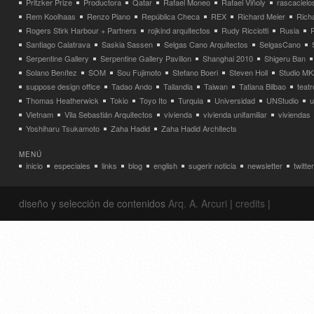
Pritzker Prize
Productora
Qatar
Rafael Moneo
Rafael Viñoly
rascacielo
Rem Koolhaas
Renzo Piano
República Checa
REX
Richard Meier
Rich
Rogers Stirk Harbour + Partners
rojkind arquitectos
Rudy Ricciotti
Rusia
Santiago Calatrava
Saskia Sassen
Selgas Cano Arquitectos
SelgasCano
Serpentine Gallery
Serpentine Gallery Pavilion
Shanghai 2010
Shigeru Ban
Solano Benítez
SOM
Sou Fujimoto
Stefano Boeri
Steven Holl
Studio MK
suppose design office
Tadao Ando
Tailandia
Taiwan
Tatiana Bilbao
teatr
Thomas Heatherwick
Tokio
Toyo Ito
Turquia
Universidad
UNStudio
u
Vietnam
Vila Sebastián Arquitectos
vivienda
vivienda unifamiliar
viviendas
Yoshiharu Tsukamoto
Zaha Hadid
Zaha Hadid Architects
MENÚ
inicio
especiales
links
blog
english
sugerir noticia
newsletter
twitter
diseño y selección de contenidos
Arq. A. Arcuri
|
credits
|