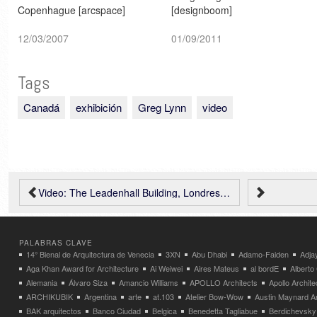
Copenhague [arcspace]
[designboom]
12/03/2007
01/09/2011
Tags
Canadá
exhibición
Greg Lynn
video
Video: The Leadenhall Building, Londres – Rogers Stirk Harbour + Partners
PALABRAS CLAVE
14° Bienal de Arquitectura de Venecia
3XN
Abu Dhabi
Adamo-Faiden
Adja
Aga Khan Award for Architecture
Ai Weiwei
Aires Mateus
al bordE
Albert
Alemania
Álvaro Siza
Amancio Williams
APOLLO Architects
Apollo Archit
ARCHIKUBIK
Argentina
arte
at.103
Atelier Bow-Wow
Austin Maynard Ar
BAK arquitectos
Banco Ciudad
Belgica
Benedetta Tagliabue
Berdichevsky