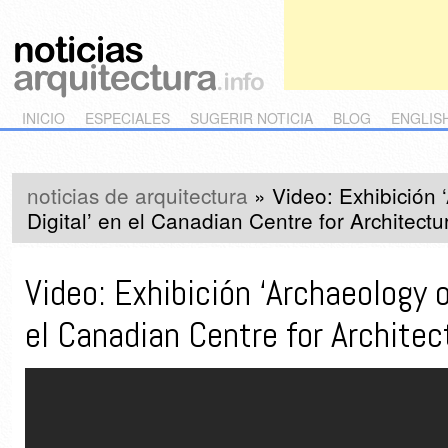
Main menu
Skip to primary content
Skip to secondary content
INICIO
ESPECIALES
SUGERIR NOTICIA
BLOG
ENGLIS
noticias de arquitectura
»
Video: Exhibición 
Digital’ en el Canadian Centre for Architect
Video: Exhibición ‘Archaeology o
el Canadian Centre for Architec